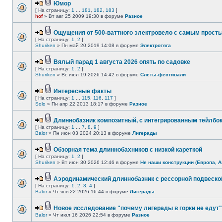
Юмор
[ На страницу:
1
...
181
,
182
,
183
]
hof
» Вт авг 25 2009 19:30 в форуме
Разное
Ощущения от 500-ваттного электровело с самым прост
[ На страницу:
1
,
2
]
Shuriken
» Пн май 20 2019 14:08 в форуме
Электротяга
Вялый парад 1 августа 2026 опять по садовке
[ На страницу:
1
,
2
]
Shuriken
» Вс июл 19 2026 14:42 в форуме
Слеты-фестивали
Интересные факты
[ На страницу:
1
...
115
,
116
,
117
]
Solo
» Пн апр 22 2013 18:17 в форуме
Разное
Длиннобазник композитный, с интегрированным тейлбо
[ На страницу:
1
...
7
,
8
,
9
]
Balor
» Пн июн 03 2024 20:13 в форуме
Лигерады
Обзорная тема длиннобахников с низкой кареткой
[ На страницу:
1
,
2
]
Shuriken
» Вт июн 30 2026 12:46 в форуме
Не наши конструкции (Европа, А
Аэродинамический длиннобазник с рессорной подвеско
[ На страницу:
1
,
2
,
3
,
4
]
Balor
» Чт янв 22 2026 16:44 в форуме
Лигерады
Новое исследование "почему лигерады в горки не едут"
Balor
» Чт июл 16 2026 22:54 в форуме
Разное