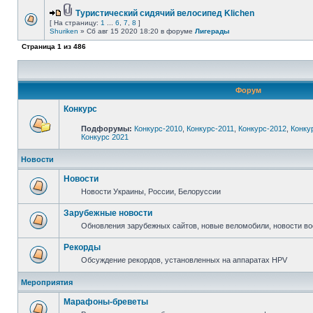
Туристический сидячий велосипед Klichen
[ На страницу:
1
...
6
,
7
,
8
]
Shuriken
» Сб авг 15 2020 18:20 в форуме
Лигерады
Страница
1
из
486
Форум
Конкурс
Подфорумы:
Конкурс-2010
,
Конкурс-2011
,
Конкурс-2012
,
Конку
Конкурс 2021
Новости
Новости
Новости Украины, России, Белоруссии
Зарубежные новости
Обновления зарубежных сайтов, новые веломобили, новости в
Рекорды
Обсуждение рекордов, установленных на аппаратах HPV
Мероприятия
Марафоны-бреветы