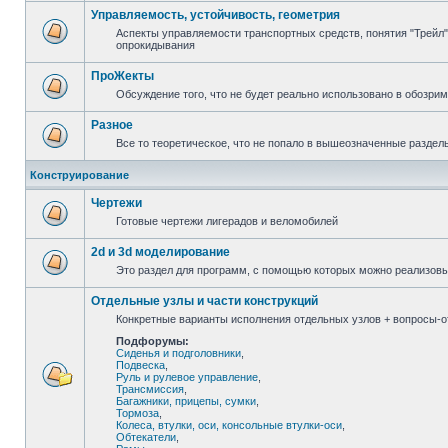
Управляемость, устойчивость, геометрия
Аспекты управляемости транспортных средств, понятия "Трейл",
опрокидывания
ПроЖекты
Обсуждение того, что не будет реально использовано в обозри
Разное
Все то теоретическое, что не попало в вышеозначенные раздел
Конструирование
Чертежи
Готовые чертежи лигерадов и веломобилей
2d и 3d моделирование
Это раздел для программ, с помощью которых можно реализов
Отдельные узлы и части конструкций
Конкретные варианты исполнения отдельных узлов + вопросы-от
Подфорумы:
Сиденья и подголовники
,
Подвеска
,
Руль и рулевое управление
,
Трансмиссия
,
Багажники, прицепы, сумки
,
Тормоза
,
Колеса, втулки, оси, консольные втулки-оси
,
Обтекатели
,