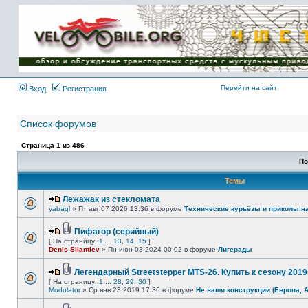
Имя пользователя:
Пароль:
{ LOG_ME_IN_SHORT
}
Перейти на сайт
Вход
Регистрация
Список форумов
Страница
1
из
486
По
Темы
Лежажак из стекломата
yabagl
» Пт авг 07 2026 13:36 в форуме
Технические курьёзы и приколы н
Пифагор (серийный)
[ На страницу:
1
...
13
,
14
,
15
]
Denis Silantiev
» Пн июн 03 2024 00:02 в форуме
Лигерады
Легендарный Streetstepper MTS-26. Купить к сезону 2019г
[ На страницу:
1
...
28
,
29
,
30
]
Modulator
» Ср янв 23 2019 17:36 в форуме
Не наши конструкции (Европа, 