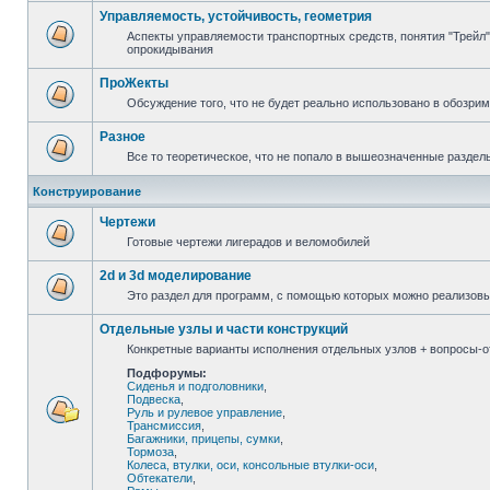
Управляемость, устойчивость, геометрия
Аспекты управляемости транспортных средств, понятия "Трейл",
опрокидывания
ПроЖекты
Обсуждение того, что не будет реально использовано в обозри
Разное
Все то теоретическое, что не попало в вышеозначенные раздел
Конструирование
Чертежи
Готовые чертежи лигерадов и веломобилей
2d и 3d моделирование
Это раздел для программ, с помощью которых можно реализов
Отдельные узлы и части конструкций
Конкретные варианты исполнения отдельных узлов + вопросы-от
Подфорумы:
Сиденья и подголовники
,
Подвеска
,
Руль и рулевое управление
,
Трансмиссия
,
Багажники, прицепы, сумки
,
Тормоза
,
Колеса, втулки, оси, консольные втулки-оси
,
Обтекатели
,