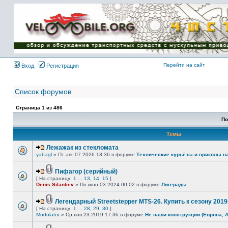
Имя пользователя:
Пароль:
{ LOG_ME_IN_SHORT
}
Перейти на сайт
Вход
Регистрация
Список форумов
Страница
1
из
486
По
Темы
Лежажак из стекломата
yabagl
» Пт авг 07 2026 13:36 в форуме
Технические курьёзы и приколы н
Пифагор (серийный)
[ На страницу:
1
...
13
,
14
,
15
]
Denis Silantiev
» Пн июн 03 2024 00:02 в форуме
Лигерады
Легендарный Streetstepper MTS-26. Купить к сезону 2019г
[ На страницу:
1
...
28
,
29
,
30
]
Modulator
» Ср янв 23 2019 17:36 в форуме
Не наши конструкции (Европа, 