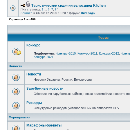
Туристический сидячий велосипед Klichen
[ На страницу:
1
...
6
,
7
,
8
]
Shuriken
» Сб авг 15 2020 18:20 в форуме
Лигерады
Страница
1
из
486
Форум
Конкурс
Подфорумы:
Конкурс-2010
,
Конкурс-2011
,
Конкурс-2012
,
Конку
Конкурс 2021
Новости
Новости
Новости Украины, России, Белоруссии
Зарубежные новости
Обновления зарубежных сайтов, новые веломобили, новости в
Рекорды
Обсуждение рекордов, установленных на аппаратах HPV
Мероприятия
Марафоны-бреветы