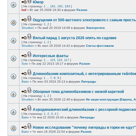
Юмор
[ На страницу:
1
...
181
,
182
,
183
]
hof
» Вт авг 25 2009 19:30 в форуме
Разное
Ощущения от 500-ваттного электровело с самым прост
[ На страницу:
1
,
2
]
Shuriken
» Пн май 20 2019 14:08 в форуме
Электротяга
Вялый парад 1 августа 2026 опять по садовке
[ На страницу:
1
,
2
]
Shuriken
» Вс июл 19 2026 14:42 в форуме
Слеты-фестивали
Интересные факты
[ На страницу:
1
...
115
,
116
,
117
]
Solo
» Пн апр 22 2013 18:17 в форуме
Разное
Длиннобазник композитный, с интегрированным тейлбо
[ На страницу:
1
...
7
,
8
,
9
]
Balor
» Пн июн 03 2024 20:13 в форуме
Лигерады
Обзорная тема длиннобахников с низкой кареткой
[ На страницу:
1
,
2
]
Shuriken
» Вт июн 30 2026 12:46 в форуме
Не наши конструкции (Европа, А
Аэродинамический длиннобазник с рессорной подвеско
[ На страницу:
1
,
2
,
3
,
4
]
Balor
» Чт янв 22 2026 16:44 в форуме
Лигерады
Новое исследование "почему лигерады в горки не едут"
Balor
» Чт июл 16 2026 22:54 в форуме
Разное