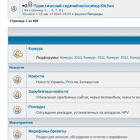
Туристический сидячий велосипед Klichen
[ На страницу:
1
...
6
,
7
,
8
]
Shuriken
» Сб авг 15 2020 18:20 в форуме
Лигерады
Страница
1
из
486
Конкурс
Подфорумы:
Конкурс-2010
,
Конкурс-2011
,
Конкурс-2012
,
Конку
Новости
Новости
Новости Украины, России, Белоруссии
Зарубежные новости
Обновления зарубежных сайтов, новые веломобили, новости в
Рекорды
Обсуждение рекордов, установленных на аппаратах HPV
Мероприятия
Марафоны-бреветы
Раздел для анонсов, обсуждения и отчетов о марафонах