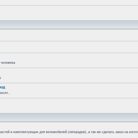
 человека
у
вод
осят...
стей и комплектующих для веломобилей (лигерадов), а так же сделать заказ на изгот