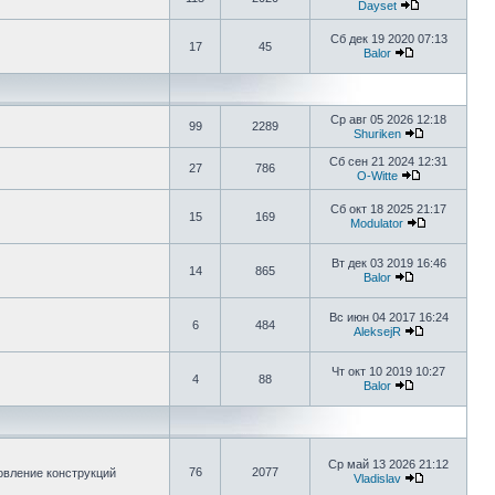
Dayset
Сб дек 19 2020 07:13
17
45
Balor
Ср авг 05 2026 12:18
99
2289
Shuriken
Сб сен 21 2024 12:31
27
786
O-Witte
Сб окт 18 2025 21:17
15
169
Modulator
Вт дек 03 2019 16:46
14
865
Balor
Вс июн 04 2017 16:24
6
484
AleksejR
Чт окт 10 2019 10:27
4
88
Balor
Ср май 13 2026 21:12
76
2077
овление конструкций
Vladislav