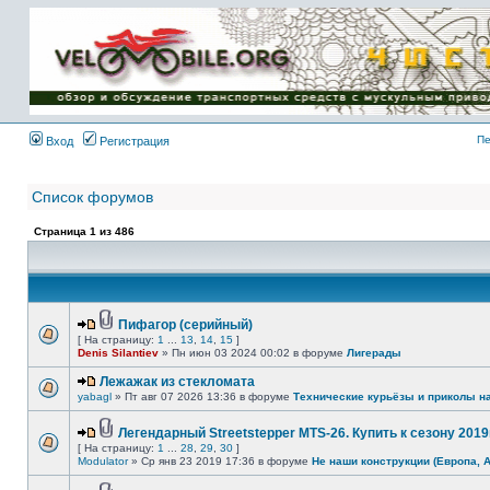
Имя пользователя:
Пароль:
{ LOG_ME_IN_SHORT
}
Пе
Вход
Регистрация
Список форумов
Страница
1
из
486
Пифагор (серийный)
[ На страницу:
1
...
13
,
14
,
15
]
Denis Silantiev
» Пн июн 03 2024 00:02 в форуме
Лигерады
Лежажак из стекломата
yabagl
» Пт авг 07 2026 13:36 в форуме
Технические курьёзы и приколы н
Легендарный Streetstepper MTS-26. Купить к сезону 2019г
[ На страницу:
1
...
28
,
29
,
30
]
Modulator
» Ср янв 23 2019 17:36 в форуме
Не наши конструкции (Европа, 