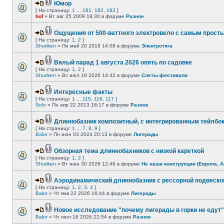
Юмор
[ На страницу:
1
...
181
,
182
,
183
]
hof
» Вт авг 25 2009 19:30 в форуме
Разное
Ощущения от 500-ваттного электровело с самым прост
[ На страницу:
1
,
2
]
Shuriken
» Пн май 20 2019 14:08 в форуме
Электротяга
Вялый парад 1 августа 2026 опять по садовке
[ На страницу:
1
,
2
]
Shuriken
» Вс июл 19 2026 14:42 в форуме
Слеты-фестивали
Интересные факты
[ На страницу:
1
...
115
,
116
,
117
]
Solo
» Пн апр 22 2013 18:17 в форуме
Разное
Длиннобазник композитный, с интегрированным тейлбо
[ На страницу:
1
...
7
,
8
,
9
]
Balor
» Пн июн 03 2024 20:13 в форуме
Лигерады
Обзорная тема длиннобахников с низкой кареткой
[ На страницу:
1
,
2
]
Shuriken
» Вт июн 30 2026 12:46 в форуме
Не наши конструкции (Европа, А
Аэродинамический длиннобазник с рессорной подвеско
[ На страницу:
1
,
2
,
3
,
4
]
Balor
» Чт янв 22 2026 16:44 в форуме
Лигерады
Новое исследование "почему лигерады в горки не едут"
Balor
» Чт июл 16 2026 22:54 в форуме
Разное