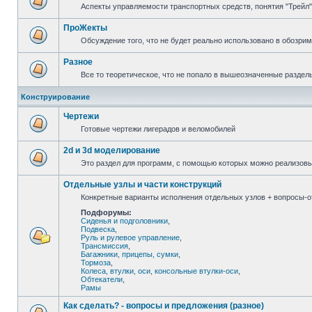
Аспекты управляемости транспортных средств, понятия "Трейл",
ПроЖекты
Обсуждение того, что не будет реально использовано в обозри
Разное
Все то теоретическое, что не попало в вышеозначенные раздел
Конструирование
Чертежи
Готовые чертежи лигерадов и веломобилей
2d и 3d моделирование
Это раздел для программ, с помощью которых можно реализов
Отдельные узлы и части конструкций
Конкретные варианты исполнения отдельных узлов + вопросы-от
Подфорумы:
Сиденья и подголовники
,
Подвеска
,
Руль и рулевое управление
,
Трансмиссия
,
Багажники, прицепы, сумки
,
Тормоза
,
Колеса, втулки, оси, консольные втулки-оси
,
Обтекатели
,
Рамы
Как сделать? - вопросы и предложения (разное)