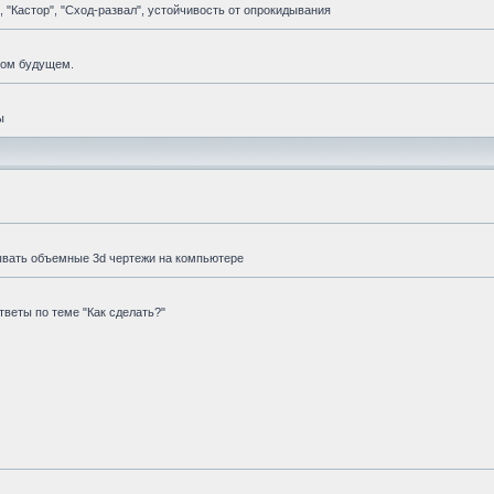
 "Кастор", "Сход-развал", устойчивость от опрокидывания
мом будущем.
ы
ывать объемные 3d чертежи на компьютере
веты по теме "Как сделать?"