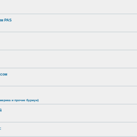
ым PAS
ксом
мерика и прочие буржуи)
й
: