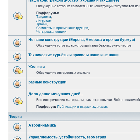
Наши конструкции (Россия, Украина и так далее)
Обсуждение готовых самодельных конструкций энтузиастов из С
Подфорумы:
Тандемы
,
Лигерады
,
Трайки
,
Самокаты и прочие конструкции
,
Четырехколесники
Не наши конструкции (Европа, Америка и прочие буржуи)
Обсуждение готовых конструкций зарубежных энтузиастов
Технические курьёзы и приколы наши и не наши
Железки
Обсуждение интересных железяк
разные конструкции
Дела давно минувших дней...
Все исторические материалы, заметки, ссылки. Всё по веломо
Подфорум:
Публикации в старых журналах
Теория
Аэродинамика
Управляемость, устойчивость, геометрия