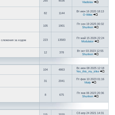
265
9036
Vladislav
Вт июн 16 2020 18:13
82
1144
O-Witte
Пт сен 19 2025 00:32
105
1901
Shuriken
Пт май 15 2026 22:24
223
13583
я слежения за ходом
Modulator
Вт окт 03 2023 12:55
12
378
Shuriken
Вс июн 08 2025 12:18
104
4863
Yes_this_my_trike
Пт фев 10 2023 01:16
31
2041
Vitaly
Пт янв 06 2023 20:36
8
675
Shuriken
Сб апр 24 2021 14:31
115
2020