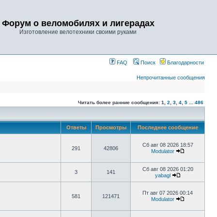
Форум о веломобилях и лигерадах
Изготовление велотехники своими руками
FAQ
Поиск
Благодарности
Непрочитанные сообщения
Читать более ранние сообщения:
1
,
2
,
3
,
4
,
5
...
486
Ответы
Просмотры
Последнее сообщение
Сб авг 08 2026 18:57
291
42806
Modulator
Сб авг 08 2026 01:20
3
141
yabagl
Пт авг 07 2026 00:14
581
121471
Modulator