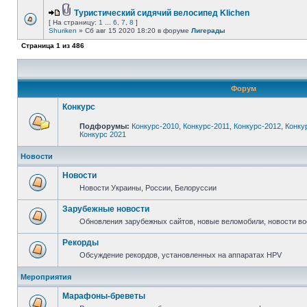
Туристический сидячий велосипед Klichen
[ На страницу:
1
...
6
,
7
,
8
]
Shuriken
» Сб авг 15 2020 18:20 в форуме
Лигерады
Страница
1
из
486
Форум
Конкурс
Подфорумы:
Конкурс-2010
,
Конкурс-2011
,
Конкурс-2012
,
Конку
Конкурс 2021
Новости
Новости
Новости Украины, России, Белоруссии
Зарубежные новости
Обновления зарубежных сайтов, новые веломобили, новости в
Рекорды
Обсуждение рекордов, установленных на аппаратах HPV
Мероприятия
Марафоны-бреветы