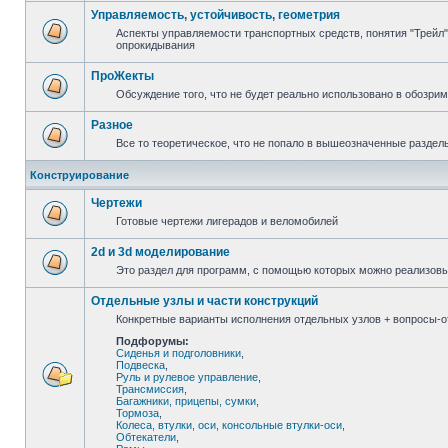
Управляемость, устойчивость, геометрия
Аспекты управляемости транспортных средств, понятия "Трейл",
опрокидывания
ПроЖекты
Обсуждение того, что не будет реально использовано в обозри
Разное
Все то теоретическое, что не попало в вышеозначенные раздел
Конструирование
Чертежи
Готовые чертежи лигерадов и веломобилей
2d и 3d моделирование
Это раздел для программ, с помощью которых можно реализов
Отдельные узлы и части конструкций
Конкретные варианты исполнения отдельных узлов + вопросы-от
Подфорумы:
Сиденья и подголовники
,
Подвеска
,
Руль и рулевое управление
,
Трансмиссия
,
Багажники, прицепы, сумки
,
Тормоза
,
Колеса, втулки, оси, консольные втулки-оси
,
Обтекатели
,