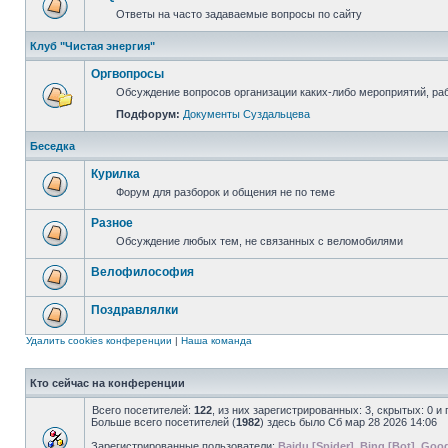
Ответы на часто задаваемые вопросы по сайту
Клуб "Чистая энергия"
Оргвопросы
Обсуждение вопросов организации каких-либо мероприятий, раб
Подфорум:
Документы Суздальцева
Беседка
Курилка
Форум для разборок и общения не по теме
Разное
Обсуждение любых тем, не связанных с веломобилями
Велофилософия
Поздравлялки
Удалить cookies конференции
|
Наша команда
Кто сейчас на конференции
Всего посетителей:
122
, из них зарегистрированных: 3, скрытых: 0 и
Больше всего посетителей (
1982
) здесь было Сб мар 28 2026 14:06
Зарегистрированные пользователи:
Baidu [Spider]
,
Bing [Bot]
,
Goog