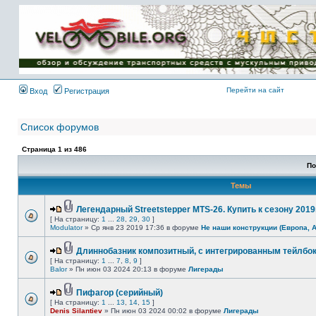
Имя пользователя:
Пароль:
{ LOG_ME_IN_SHORT
}
Перейти на сайт
Вход
Регистрация
Список форумов
Страница
1
из
486
По
Темы
Легендарный Streetstepper MTS-26. Купить к сезону 2019г
[ На страницу:
1
...
28
,
29
,
30
]
Modulator
» Ср янв 23 2019 17:36 в форуме
Не наши конструкции (Европа, 
Длиннобазник композитный, с интегрированным тейлбо
[ На страницу:
1
...
7
,
8
,
9
]
Balor
» Пн июн 03 2024 20:13 в форуме
Лигерады
Пифагор (серийный)
[ На страницу:
1
...
13
,
14
,
15
]
Denis Silantiev
» Пн июн 03 2024 00:02 в форуме
Лигерады