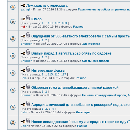
Лежажак из стекломата
yabagl
» Пт авг 07 2026 13:36 в форуме
Технические курьёзы и приколы н
Юмор
[ На страницу:
1
...
181
,
182
,
183
]
hof
» Вт авг 25 2009 19:30 в форуме
Разное
Ощущения от 500-ваттного электровело с самым прост
[ На страницу:
1
,
2
]
Shuriken
» Пн май 20 2019 14:08 в форуме
Электротяга
Вялый парад 1 августа 2026 опять по садовке
[ На страницу:
1
,
2
]
Shuriken
» Вс июл 19 2026 14:42 в форуме
Слеты-фестивали
Интересные факты
[ На страницу:
1
...
115
,
116
,
117
]
Solo
» Пн апр 22 2013 18:17 в форуме
Разное
Обзорная тема длиннобахников с низкой кареткой
[ На страницу:
1
,
2
]
Shuriken
» Вт июн 30 2026 12:46 в форуме
Не наши конструкции (Европа, А
Аэродинамический длиннобазник с рессорной подвеско
[ На страницу:
1
,
2
,
3
,
4
]
Balor
» Чт янв 22 2026 16:44 в форуме
Лигерады
Новое исследование "почему лигерады в горки не едут"
Balor
» Чт июл 16 2026 22:54 в форуме
Разное