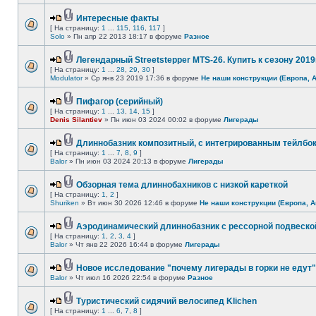
Интересные факты
[ На страницу:
1
...
115
,
116
,
117
]
Solo
» Пн апр 22 2013 18:17 в форуме
Разное
Легендарный Streetstepper MTS-26. Купить к сезону 2019г
[ На страницу:
1
...
28
,
29
,
30
]
Modulator
» Ср янв 23 2019 17:36 в форуме
Не наши конструкции (Европа, 
Пифагор (серийный)
[ На страницу:
1
...
13
,
14
,
15
]
Denis Silantiev
» Пн июн 03 2024 00:02 в форуме
Лигерады
Длиннобазник композитный, с интегрированным тейлбо
[ На страницу:
1
...
7
,
8
,
9
]
Balor
» Пн июн 03 2024 20:13 в форуме
Лигерады
Обзорная тема длиннобахников с низкой кареткой
[ На страницу:
1
,
2
]
Shuriken
» Вт июн 30 2026 12:46 в форуме
Не наши конструкции (Европа, А
Аэродинамический длиннобазник с рессорной подвеско
[ На страницу:
1
,
2
,
3
,
4
]
Balor
» Чт янв 22 2026 16:44 в форуме
Лигерады
Новое исследование "почему лигерады в горки не едут"
Balor
» Чт июл 16 2026 22:54 в форуме
Разное
Туристический сидячий велосипед Klichen
[ На страницу:
1
...
6
,
7
,
8
]