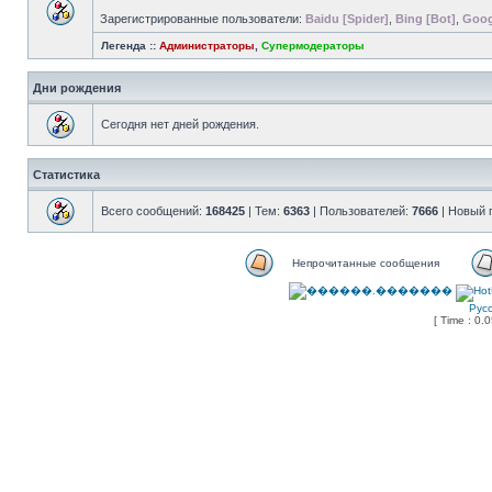
Зарегистрированные пользователи:
Baidu [Spider]
,
Bing [Bot]
,
Goog
Легенда ::
Администраторы
,
Супермодераторы
Дни рождения
Сегодня нет дней рождения.
Статистика
Всего сообщений:
168425
| Тем:
6363
| Пользователей:
7666
| Новый 
Непрочитанные сообщения
Рус
[ Time : 0.