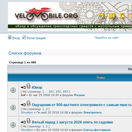
Имя пользователя:
Пароль:
{ LOG_ME_IN_SHORT
}
Перейти на сайт
Вход
Регистрация
Список форумов
Страница
1
из
486
По
Темы
Юмор
[ На страницу:
1
...
181
,
182
,
183
]
hof
» Вт авг 25 2009 19:30 в форуме
Разное
Ощущения от 500-ваттного электровело с самым прост
[ На страницу:
1
,
2
]
Shuriken
» Пн май 20 2019 14:08 в форуме
Электротяга
Вялый парад 1 августа 2026 опять по садовке
[ На страницу:
1
,
2
]
Shuriken
» Вс июл 19 2026 14:42 в форуме
Слеты-фестивали