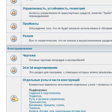
Управляемость, устойчивость, геометрия
Аспекты управляемости транспортных средств, понятия "Трейл",
опрокидывания
ПроЖекты
Обсуждение того, что не будет реально использовано в обозри
Разное
Все то теоретическое, что не попало в вышеозначенные раздел
Конструирование
Чертежи
Готовые чертежи лигерадов и веломобилей
2d и 3d моделирование
Это раздел для программ, с помощью которых можно реализов
Отдельные узлы и части конструкций
Конкретные варианты исполнения отдельных узлов + вопросы-от
Подфорумы:
Сиденья и подголовники
,
Подвеска
,
Руль и рулевое управление
,
Трансмиссия
,
Багажники, прицепы, сумки
,
Тормоза
,
Колеса, втулки, оси, консольные втулки-оси
,