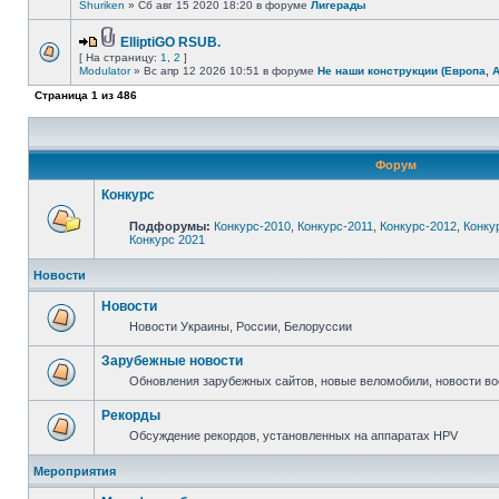
Shuriken
» Сб авг 15 2020 18:20 в форуме
Лигерады
ElliptiGO RSUB.
[ На страницу:
1
,
2
]
Modulator
» Вс апр 12 2026 10:51 в форуме
Не наши конструкции (Европа, 
Страница
1
из
486
Форум
Конкурс
Подфорумы:
Конкурс-2010
,
Конкурс-2011
,
Конкурс-2012
,
Конку
Конкурс 2021
Новости
Новости
Новости Украины, России, Белоруссии
Зарубежные новости
Обновления зарубежных сайтов, новые веломобили, новости в
Рекорды
Обсуждение рекордов, установленных на аппаратах HPV
Мероприятия