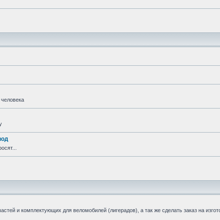
 человека
у
вод
осят...
стей и комплектующих для веломобилей (лигерадов), а так же сделать заказ на изгот