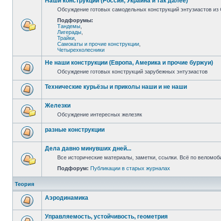
Наши конструкции (Россия, Украина и так далее)
Обсуждение готовых самодельных конструкций энтузиастов из С
Подфорумы:
Тандемы
,
Лигерады
,
Трайки
,
Самокаты и прочие конструкции
,
Четырехколесники
Не наши конструкции (Европа, Америка и прочие буржуи)
Обсуждение готовых конструкций зарубежных энтузиастов
Технические курьёзы и приколы наши и не наши
Железки
Обсуждение интересных железяк
разные конструкции
Дела давно минувших дней...
Все исторические материалы, заметки, ссылки. Всё по веломо
Подфорум:
Публикации в старых журналах
Теория
Аэродинамика
Управляемость, устойчивость, геометрия