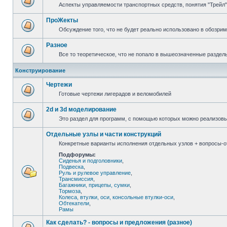
Аспекты управляемости транспортных средств, понятия "Трейл",
ПроЖекты
Обсуждение того, что не будет реально использовано в обозри
Разное
Все то теоретическое, что не попало в вышеозначенные раздел
Конструирование
Чертежи
Готовые чертежи лигерадов и веломобилей
2d и 3d моделирование
Это раздел для программ, с помощью которых можно реализов
Отдельные узлы и части конструкций
Конкретные варианты исполнения отдельных узлов + вопросы-от
Подфорумы:
Сиденья и подголовники
,
Подвеска
,
Руль и рулевое управление
,
Трансмиссия
,
Багажники, прицепы, сумки
,
Тормоза
,
Колеса, втулки, оси, консольные втулки-оси
,
Обтекатели
,
Рамы
Как сделать? - вопросы и предложения (разное)