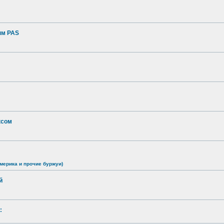
ым PAS
ксом
мерика и прочие буржуи)
й
: