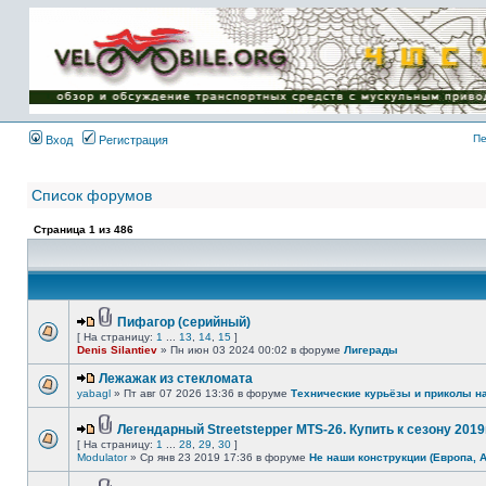
Имя пользователя:
Пароль:
{ LOG_ME_IN_SHORT
}
Пе
Вход
Регистрация
Список форумов
Страница
1
из
486
Пифагор (серийный)
[ На страницу:
1
...
13
,
14
,
15
]
Denis Silantiev
» Пн июн 03 2024 00:02 в форуме
Лигерады
Лежажак из стекломата
yabagl
» Пт авг 07 2026 13:36 в форуме
Технические курьёзы и приколы н
Легендарный Streetstepper MTS-26. Купить к сезону 2019г
[ На страницу:
1
...
28
,
29
,
30
]
Modulator
» Ср янв 23 2019 17:36 в форуме
Не наши конструкции (Европа, 