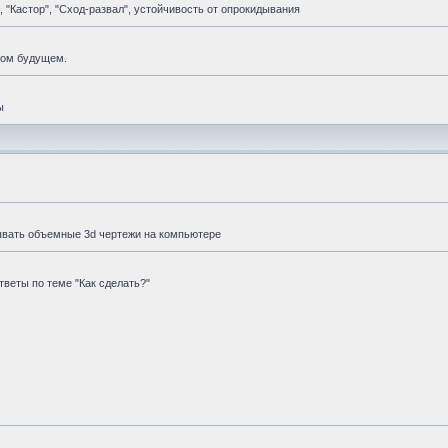
 "Кастор", "Сход-развал", устойчивость от опрокидывания
мом будущем.
ы
ывать объемные 3d чертежи на компьютере
веты по теме "Как сделать?"