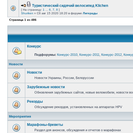
Туристический сидячий велосипед Klichen
[ На страницу:
1
...
6
,
7
,
8
]
Shuriken
» Сб авг 15 2020 18:20 в форуме
Лигерады
Страница
1
из
486
Конкурс
Подфорумы:
Конкурс-2010
,
Конкурс-2011
,
Конкурс-2012
,
Конку
Новости
Новости
Новости Украины, России, Белоруссии
Зарубежные новости
Обновления зарубежных сайтов, новые веломобили, новости в
Рекорды
Обсуждение рекордов, установленных на аппаратах HPV
Мероприятия
Марафоны-бреветы
Раздел для анонсов, обсуждения и отчетов о марафонах