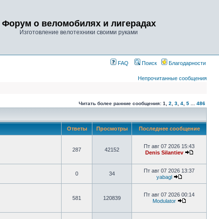
Форум о веломобилях и лигерадах
Изготовление велотехники своими руками
FAQ
Поиск
Благодарности
Непрочитанные сообщения
Читать более ранние сообщения:
1
,
2
,
3
,
4
,
5
...
486
Ответы
Просмотры
Последнее сообщение
Пт авг 07 2026 15:43
287
42152
Denis Silantiev
Пт авг 07 2026 13:37
0
34
yabagl
Пт авг 07 2026 00:14
581
120839
Modulator