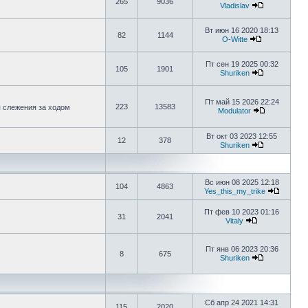
265
9036
Vladislav
Вт июн 16 2020 18:13
82
1144
O-Witte
Пт сен 19 2025 00:32
105
1901
Shuriken
Пт май 15 2026 22:24
223
13583
я слежения за ходом
Modulator
Вт окт 03 2023 12:55
12
378
Shuriken
Вс июн 08 2025 12:18
104
4863
Yes_this_my_trike
Пт фев 10 2023 01:16
31
2041
Vitaly
Пт янв 06 2023 20:36
8
675
Shuriken
Сб апр 24 2021 14:31
115
2020