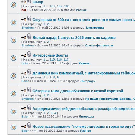
Юмор
[ На страницу:
1
...
181
,
182
,
183
]
hof
» Вт авг 25 2009 19:30 в форуме
Разное
Ощущения от 500-ваттного электровело с самым прост
[ На страницу:
1
,
2
]
Shuriken
» Пн май 20 2019 14:08 в форуме
Электротяга
Вялый парад 1 августа 2026 опять по садовке
[ На страницу:
1
,
2
]
Shuriken
» Вс июл 19 2026 14:42 в форуме
Слеты-фестивали
Интересные факты
[ На страницу:
1
...
115
,
116
,
117
]
Solo
» Пн апр 22 2013 18:17 в форуме
Разное
Длиннобазник композитный, с интегрированным тейлбо
[ На страницу:
1
...
7
,
8
,
9
]
Balor
» Пн июн 03 2024 20:13 в форуме
Лигерады
Обзорная тема длиннобахников с низкой кареткой
[ На страницу:
1
,
2
]
Shuriken
» Вт июн 30 2026 12:46 в форуме
Не наши конструкции (Европа, А
Аэродинамический длиннобазник с рессорной подвеско
[ На страницу:
1
,
2
,
3
,
4
]
Balor
» Чт янв 22 2026 16:44 в форуме
Лигерады
Новое исследование "почему лигерады в горки не едут"
Balor
» Чт июл 16 2026 22:54 в форуме
Разное