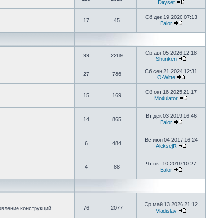
Dayset
Сб дек 19 2020 07:13
17
45
Balor
Ср авг 05 2026 12:18
99
2289
Shuriken
Сб сен 21 2024 12:31
27
786
O-Witte
Сб окт 18 2025 21:17
15
169
Modulator
Вт дек 03 2019 16:46
14
865
Balor
Вс июн 04 2017 16:24
6
484
AleksejR
Чт окт 10 2019 10:27
4
88
Balor
Ср май 13 2026 21:12
76
2077
овление конструкций
Vladislav