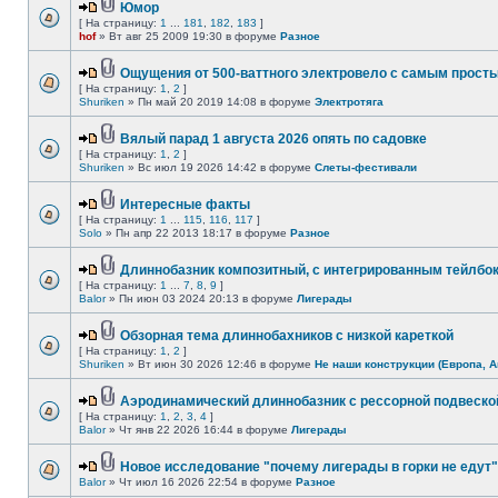
Юмор
[ На страницу:
1
...
181
,
182
,
183
]
hof
» Вт авг 25 2009 19:30 в форуме
Разное
Ощущения от 500-ваттного электровело с самым прост
[ На страницу:
1
,
2
]
Shuriken
» Пн май 20 2019 14:08 в форуме
Электротяга
Вялый парад 1 августа 2026 опять по садовке
[ На страницу:
1
,
2
]
Shuriken
» Вс июл 19 2026 14:42 в форуме
Слеты-фестивали
Интересные факты
[ На страницу:
1
...
115
,
116
,
117
]
Solo
» Пн апр 22 2013 18:17 в форуме
Разное
Длиннобазник композитный, с интегрированным тейлбо
[ На страницу:
1
...
7
,
8
,
9
]
Balor
» Пн июн 03 2024 20:13 в форуме
Лигерады
Обзорная тема длиннобахников с низкой кареткой
[ На страницу:
1
,
2
]
Shuriken
» Вт июн 30 2026 12:46 в форуме
Не наши конструкции (Европа, А
Аэродинамический длиннобазник с рессорной подвеско
[ На страницу:
1
,
2
,
3
,
4
]
Balor
» Чт янв 22 2026 16:44 в форуме
Лигерады
Новое исследование "почему лигерады в горки не едут"
Balor
» Чт июл 16 2026 22:54 в форуме
Разное