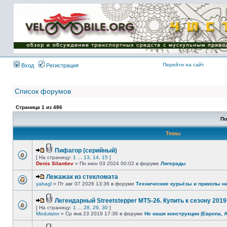
Имя пользователя:
Пароль:
{ LOG_ME_IN_SHORT
}
Перейти на сайт
Вход
Регистрация
Список форумов
Страница
1
из
486
По
Темы
Пифагор (серийный)
[ На страницу:
1
...
13
,
14
,
15
]
Denis Silantiev
» Пн июн 03 2024 00:02 в форуме
Лигерады
Лежажак из стекломата
yabagl
» Пт авг 07 2026 13:36 в форуме
Технические курьёзы и приколы н
Легендарный Streetstepper MTS-26. Купить к сезону 2019г
[ На страницу:
1
...
28
,
29
,
30
]
Modulator
» Ср янв 23 2019 17:36 в форуме
Не наши конструкции (Европа, 