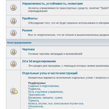
Управляемость, устойчивость, геометрия
Аспекты управляемости транспортных средств, понятия "Трейл",
опрокидывания
ПроЖекты
Обсуждение того, что не будет реально использовано в обозри
Разное
Все то теоретическое, что не попало в вышеозначенные раздел
Конструирование
Чертежи
Готовые чертежи лигерадов и веломобилей
2d и 3d моделирование
Это раздел для программ, с помощью которых можно реализов
Отдельные узлы и части конструкций
Конкретные варианты исполнения отдельных узлов + вопросы-от
Подфорумы:
Сиденья и подголовники
,
Подвеска
,
Руль и рулевое управление
,
Трансмиссия
,
Багажники, прицепы, сумки
,
Тормоза
,
Колеса, втулки, оси, консольные втулки-оси
,
Обтекатели
,