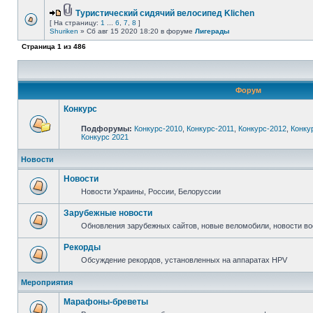
Туристический сидячий велосипед Klichen
[ На страницу:
1
...
6
,
7
,
8
]
Shuriken
» Сб авг 15 2020 18:20 в форуме
Лигерады
Страница
1
из
486
Форум
Конкурс
Подфорумы:
Конкурс-2010
,
Конкурс-2011
,
Конкурс-2012
,
Конку
Конкурс 2021
Новости
Новости
Новости Украины, России, Белоруссии
Зарубежные новости
Обновления зарубежных сайтов, новые веломобили, новости в
Рекорды
Обсуждение рекордов, установленных на аппаратах HPV
Мероприятия
Марафоны-бреветы