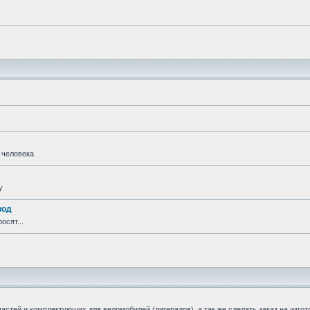
 человека
у
вод
осят...
стей и комплектующих для веломобилей (лигерадов), а так же сделать заказ на изгот