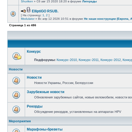
Shuriken
» Сб авг 15 2020 18:20 в форуме
Лигерады
ElliptiGO RSUB.
[ На страницу:
1
,
2
]
Modulator
» Вс апр 12 2026 10:51 в форуме
Не наши конструкции (Европа, 
Страница
1
из
486
Конкурс
Подфорумы:
Конкурс-2010
,
Конкурс-2011
,
Конкурс-2012
,
Конку
Новости
Новости
Новости Украины, России, Белоруссии
Зарубежные новости
Обновления зарубежных сайтов, новые веломобили, новости в
Рекорды
Обсуждение рекордов, установленных на аппаратах HPV
Мероприятия
Марафоны-бреветы