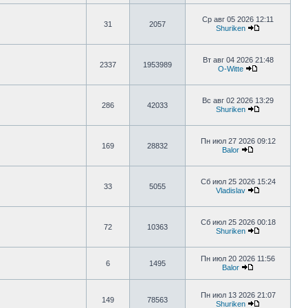
Ср авг 05 2026 12:11
31
2057
Shuriken
Вт авг 04 2026 21:48
2337
1953989
O-Witte
Вс авг 02 2026 13:29
286
42033
Shuriken
Пн июл 27 2026 09:12
169
28832
Balor
Сб июл 25 2026 15:24
33
5055
Vladislav
Сб июл 25 2026 00:18
72
10363
Shuriken
Пн июл 20 2026 11:56
6
1495
Balor
Пн июл 13 2026 21:07
149
78563
Shuriken