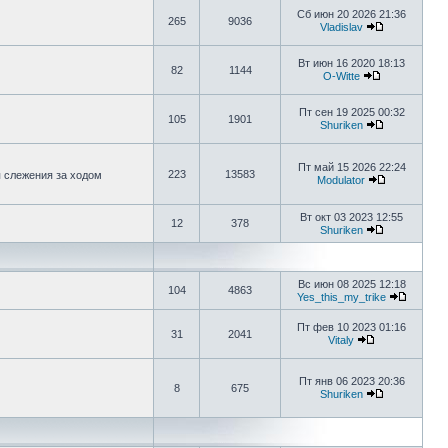
Сб июн 20 2026 21:36
265
9036
Vladislav
Вт июн 16 2020 18:13
82
1144
O-Witte
Пт сен 19 2025 00:32
105
1901
Shuriken
Пт май 15 2026 22:24
223
13583
я слежения за ходом
Modulator
Вт окт 03 2023 12:55
12
378
Shuriken
Вс июн 08 2025 12:18
104
4863
Yes_this_my_trike
Пт фев 10 2023 01:16
31
2041
Vitaly
Пт янв 06 2023 20:36
8
675
Shuriken