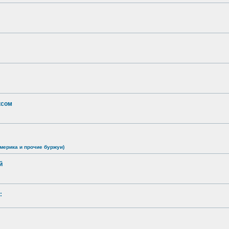
ксом
мерика и прочие буржуи)
й
: