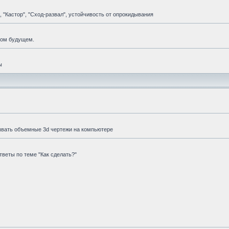
 "Кастор", "Сход-развал", устойчивость от опрокидывания
мом будущем.
ы
ывать объемные 3d чертежи на компьютере
веты по теме "Как сделать?"