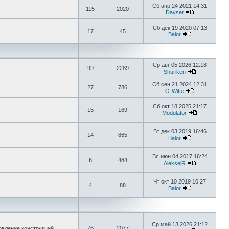
Сб апр 24 2021 14:31
115
2020
Dayset
Сб дек 19 2020 07:13
17
45
Balor
Ср авг 05 2026 12:18
99
2289
Shuriken
Сб сен 21 2024 12:31
27
786
O-Witte
Сб окт 18 2025 21:17
15
169
Modulator
Вт дек 03 2019 16:46
14
865
Balor
Вс июн 04 2017 16:24
6
484
AleksejR
Чт окт 10 2019 10:27
4
88
Balor
Ср май 13 2026 21:12
76
2077
овление конструкций