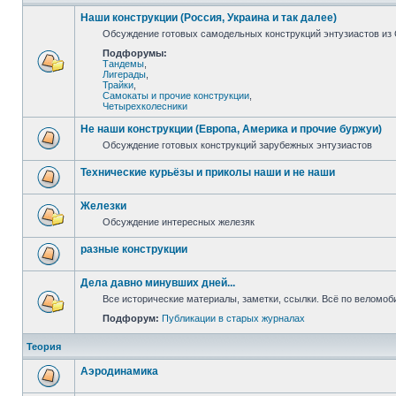
Наши конструкции (Россия, Украина и так далее)
Обсуждение готовых самодельных конструкций энтузиастов из С
Подфорумы:
Тандемы
,
Лигерады
,
Трайки
,
Самокаты и прочие конструкции
,
Четырехколесники
Не наши конструкции (Европа, Америка и прочие буржуи)
Обсуждение готовых конструкций зарубежных энтузиастов
Технические курьёзы и приколы наши и не наши
Железки
Обсуждение интересных железяк
разные конструкции
Дела давно минувших дней...
Все исторические материалы, заметки, ссылки. Всё по веломо
Подфорум:
Публикации в старых журналах
Теория
Аэродинамика