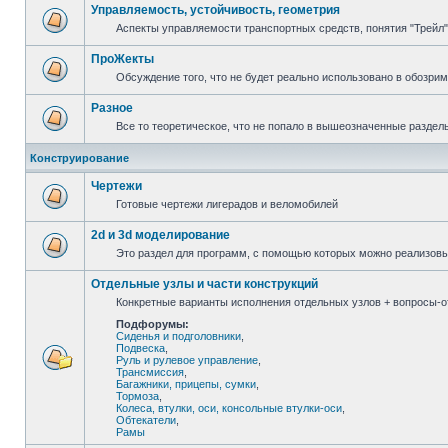
Управляемость, устойчивость, геометрия
Аспекты управляемости транспортных средств, понятия "Трейл",
ПроЖекты
Обсуждение того, что не будет реально использовано в обозри
Разное
Все то теоретическое, что не попало в вышеозначенные раздел
Конструирование
Чертежи
Готовые чертежи лигерадов и веломобилей
2d и 3d моделирование
Это раздел для программ, с помощью которых можно реализов
Отдельные узлы и части конструкций
Конкретные варианты исполнения отдельных узлов + вопросы-от
Подфорумы:
Сиденья и подголовники
,
Подвеска
,
Руль и рулевое управление
,
Трансмиссия
,
Багажники, прицепы, сумки
,
Тормоза
,
Колеса, втулки, оси, консольные втулки-оси
,
Обтекатели
,
Рамы