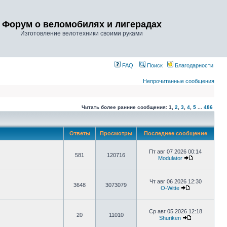
Форум о веломобилях и лигерадах
Изготовление велотехники своими руками
FAQ
Поиск
Благодарности
Непрочитанные сообщения
Читать более ранние сообщения:
1
,
2
,
3
,
4
,
5
...
486
Ответы
Просмотры
Последнее сообщение
Пт авг 07 2026 00:14
581
120716
Modulator
Чт авг 06 2026 12:30
3648
3073079
O-Witte
Ср авг 05 2026 12:18
20
11010
Shuriken