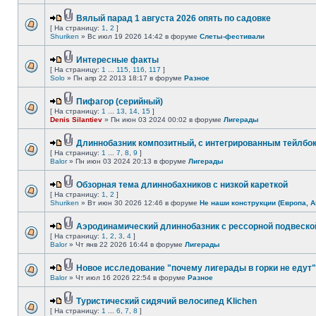
Вялый парад 1 августа 2026 опять по садовке
[ На страницу:
1
,
2
]
Shuriken
» Вс июл 19 2026 14:42 в форуме
Слеты-фестивали
Интересные факты
[ На страницу:
1
...
115
,
116
,
117
]
Solo
» Пн апр 22 2013 18:17 в форуме
Разное
Пифагор (серийный)
[ На страницу:
1
...
13
,
14
,
15
]
Denis Silantiev
» Пн июн 03 2024 00:02 в форуме
Лигерады
Длиннобазник композитный, с интегрированным тейлбо
[ На страницу:
1
...
7
,
8
,
9
]
Balor
» Пн июн 03 2024 20:13 в форуме
Лигерады
Обзорная тема длиннобахников с низкой кареткой
[ На страницу:
1
,
2
]
Shuriken
» Вт июн 30 2026 12:46 в форуме
Не наши конструкции (Европа, А
Аэродинамический длиннобазник с рессорной подвеско
[ На страницу:
1
,
2
,
3
,
4
]
Balor
» Чт янв 22 2026 16:44 в форуме
Лигерады
Новое исследование "почему лигерады в горки не едут"
Balor
» Чт июл 16 2026 22:54 в форуме
Разное
Туристический сидячий велосипед Klichen
[ На страницу:
1
...
6
,
7
,
8
]