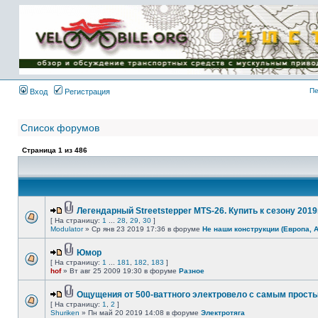
Имя пользователя:
Пароль:
{ LOG_ME_IN_SHORT
}
Пе
Вход
Регистрация
Список форумов
Страница
1
из
486
Легендарный Streetstepper MTS-26. Купить к сезону 2019г
[ На страницу:
1
...
28
,
29
,
30
]
Modulator
» Ср янв 23 2019 17:36 в форуме
Не наши конструкции (Европа, 
Юмор
[ На страницу:
1
...
181
,
182
,
183
]
hof
» Вт авг 25 2009 19:30 в форуме
Разное
Ощущения от 500-ваттного электровело с самым прост
[ На страницу:
1
,
2
]
Shuriken
» Пн май 20 2019 14:08 в форуме
Электротяга