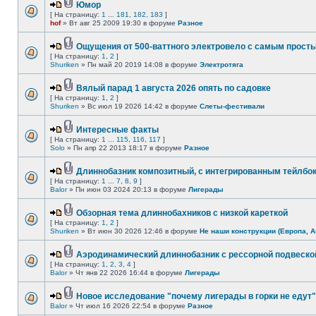
Юмор
[ На страницу:
1
...
181
,
182
,
183
]
hof
» Вт авг 25 2009 19:30 в форуме
Разное
Ощущения от 500-ваттного электровело с самым прост
[ На страницу:
1
,
2
]
Shuriken
» Пн май 20 2019 14:08 в форуме
Электротяга
Вялый парад 1 августа 2026 опять по садовке
[ На страницу:
1
,
2
]
Shuriken
» Вс июл 19 2026 14:42 в форуме
Слеты-фестивали
Интересные факты
[ На страницу:
1
...
115
,
116
,
117
]
Solo
» Пн апр 22 2013 18:17 в форуме
Разное
Длиннобазник композитный, с интегрированным тейлбо
[ На страницу:
1
...
7
,
8
,
9
]
Balor
» Пн июн 03 2024 20:13 в форуме
Лигерады
Обзорная тема длиннобахников с низкой кареткой
[ На страницу:
1
,
2
]
Shuriken
» Вт июн 30 2026 12:46 в форуме
Не наши конструкции (Европа, А
Аэродинамический длиннобазник с рессорной подвеско
[ На страницу:
1
,
2
,
3
,
4
]
Balor
» Чт янв 22 2026 16:44 в форуме
Лигерады
Новое исследование "почему лигерады в горки не едут"
Balor
» Чт июл 16 2026 22:54 в форуме
Разное