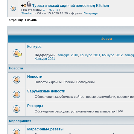
Туристический сидячий велосипед Klichen
[ На страницу:
1
...
6
,
7
,
8
]
Shuriken
» Сб авг 15 2020 18:20 в форуме
Лигерады
Страница
1
из
486
Форум
Конкурс
Подфорумы:
Конкурс-2010
,
Конкурс-2011
,
Конкурс-2012
,
Конку
Конкурс 2021
Новости
Новости
Новости Украины, России, Белоруссии
Зарубежные новости
Обновления зарубежных сайтов, новые веломобили, новости в
Рекорды
Обсуждение рекордов, установленных на аппаратах HPV
Мероприятия
Марафоны-бреветы