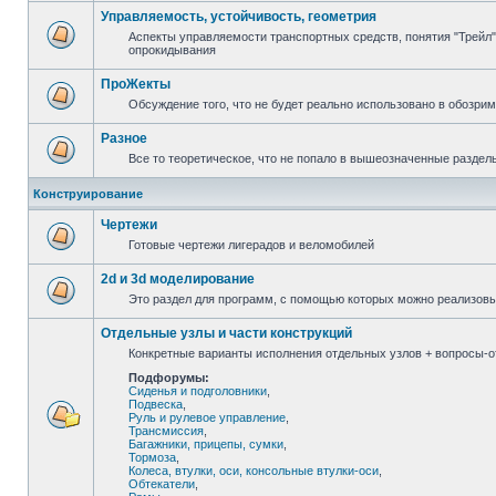
Управляемость, устойчивость, геометрия
Аспекты управляемости транспортных средств, понятия "Трейл",
опрокидывания
ПроЖекты
Обсуждение того, что не будет реально использовано в обозри
Разное
Все то теоретическое, что не попало в вышеозначенные раздел
Конструирование
Чертежи
Готовые чертежи лигерадов и веломобилей
2d и 3d моделирование
Это раздел для программ, с помощью которых можно реализов
Отдельные узлы и части конструкций
Конкретные варианты исполнения отдельных узлов + вопросы-от
Подфорумы:
Сиденья и подголовники
,
Подвеска
,
Руль и рулевое управление
,
Трансмиссия
,
Багажники, прицепы, сумки
,
Тормоза
,
Колеса, втулки, оси, консольные втулки-оси
,
Обтекатели
,