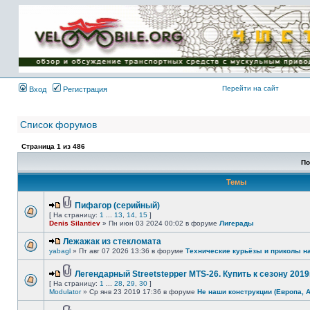
Имя пользователя:
Пароль:
{ LOG_ME_IN_SHORT
}
Перейти на сайт
Вход
Регистрация
Список форумов
Страница
1
из
486
По
Темы
Пифагор (серийный)
[ На страницу:
1
...
13
,
14
,
15
]
Denis Silantiev
» Пн июн 03 2024 00:02 в форуме
Лигерады
Лежажак из стекломата
yabagl
» Пт авг 07 2026 13:36 в форуме
Технические курьёзы и приколы н
Легендарный Streetstepper MTS-26. Купить к сезону 2019г
[ На страницу:
1
...
28
,
29
,
30
]
Modulator
» Ср янв 23 2019 17:36 в форуме
Не наши конструкции (Европа, 