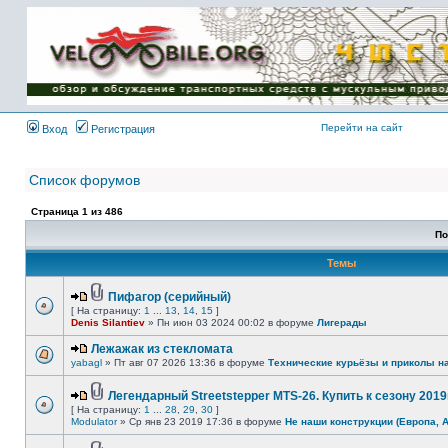
Имя пользователя:
Пароль:
{ LOG_ME_IN_SHORT
}
Перейти на сайт
Вход
Регистрация
Список форумов
Страница
1
из
486
По
Темы
Пифагор (серийный)
[ На страницу:
1
...
13
,
14
,
15
]
Denis Silantiev
» Пн июн 03 2024 00:02 в форуме
Лигерады
Лежажак из стекломата
yabagl
» Пт авг 07 2026 13:36 в форуме
Технические курьёзы и приколы н
Легендарный Streetstepper MTS-26. Купить к сезону 2019г
[ На страницу:
1
...
28
,
29
,
30
]
Modulator
» Ср янв 23 2019 17:36 в форуме
Не наши конструкции (Европа, 