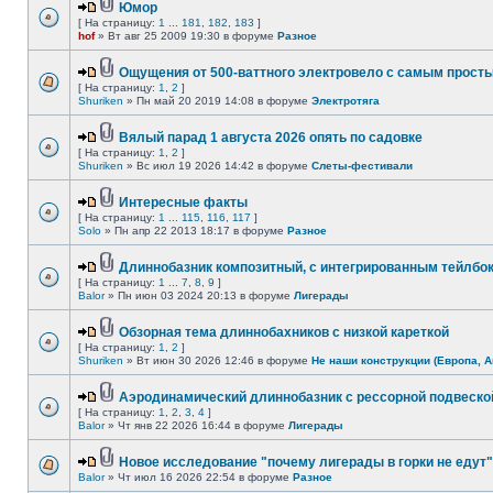
Юмор
[ На страницу:
1
...
181
,
182
,
183
]
hof
» Вт авг 25 2009 19:30 в форуме
Разное
Ощущения от 500-ваттного электровело с самым прост
[ На страницу:
1
,
2
]
Shuriken
» Пн май 20 2019 14:08 в форуме
Электротяга
Вялый парад 1 августа 2026 опять по садовке
[ На страницу:
1
,
2
]
Shuriken
» Вс июл 19 2026 14:42 в форуме
Слеты-фестивали
Интересные факты
[ На страницу:
1
...
115
,
116
,
117
]
Solo
» Пн апр 22 2013 18:17 в форуме
Разное
Длиннобазник композитный, с интегрированным тейлбо
[ На страницу:
1
...
7
,
8
,
9
]
Balor
» Пн июн 03 2024 20:13 в форуме
Лигерады
Обзорная тема длиннобахников с низкой кареткой
[ На страницу:
1
,
2
]
Shuriken
» Вт июн 30 2026 12:46 в форуме
Не наши конструкции (Европа, А
Аэродинамический длиннобазник с рессорной подвеско
[ На страницу:
1
,
2
,
3
,
4
]
Balor
» Чт янв 22 2026 16:44 в форуме
Лигерады
Новое исследование "почему лигерады в горки не едут"
Balor
» Чт июл 16 2026 22:54 в форуме
Разное