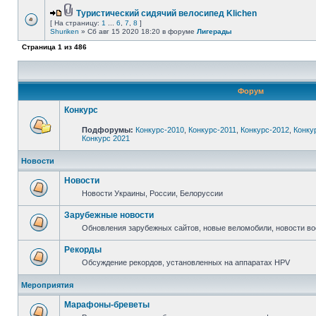
Туристический сидячий велосипед Klichen
[ На страницу:
1
...
6
,
7
,
8
]
Shuriken
» Сб авг 15 2020 18:20 в форуме
Лигерады
Страница
1
из
486
Форум
Конкурс
Подфорумы:
Конкурс-2010
,
Конкурс-2011
,
Конкурс-2012
,
Конку
Конкурс 2021
Новости
Новости
Новости Украины, России, Белоруссии
Зарубежные новости
Обновления зарубежных сайтов, новые веломобили, новости в
Рекорды
Обсуждение рекордов, установленных на аппаратах HPV
Мероприятия
Марафоны-бреветы