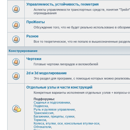
Управляемость, устойчивость, геометрия
Аспекты управляемости транспортных средств, понятия "Трейл",
опрокидывания
ПроЖекты
Обсуждение того, что не будет реально использовано в обозри
Разное
Все то теоретическое, что не попало в вышеозначенные раздел
Конструирование
Чертежи
Готовые чертежи лигерадов и веломобилей
2d и 3d моделирование
Это раздел для программ, с помощью которых можно реализов
Отдельные узлы и части конструкций
Конкретные варианты исполнения отдельных узлов + вопросы-от
Подфорумы:
Сиденья и подголовники
,
Подвеска
,
Руль и рулевое управление
,
Трансмиссия
,
Багажники, прицепы, сумки
,
Тормоза
,
Колеса, втулки, оси, консольные втулки-оси
,
Обтекатели
,