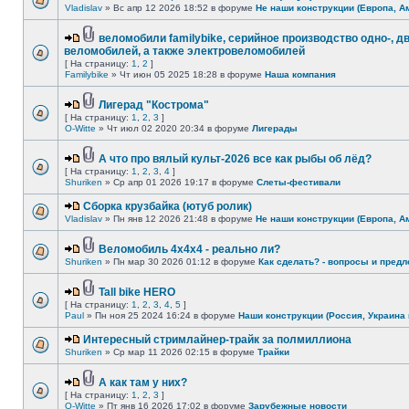
Vladislav
» Вс апр 12 2026 18:52 в форуме
Не наши конструкции (Европа, А
веломобили familybike, серийное производство одно-, 
веломобилей, а также электровеломобилей
[ На страницу:
1
,
2
]
Familybike
» Чт июн 05 2025 18:28 в форуме
Наша компания
Лигерад "Кострома"
[ На страницу:
1
,
2
,
3
]
O-Witte
» Чт июл 02 2020 20:34 в форуме
Лигерады
А что про вялый культ-2026 все как рыбы об лёд?
[ На страницу:
1
,
2
,
3
,
4
]
Shuriken
» Ср апр 01 2026 19:17 в форуме
Слеты-фестивали
Сборка крузбайка (ютуб ролик)
Vladislav
» Пн янв 12 2026 21:48 в форуме
Не наши конструкции (Европа, А
Веломобиль 4х4х4 - реально ли?
Shuriken
» Пн мар 30 2026 01:12 в форуме
Как сделать? - вопросы и предл
Tall bike HERO
[ На страницу:
1
,
2
,
3
,
4
,
5
]
Paul
» Пн ноя 25 2024 16:24 в форуме
Наши конструкции (Россия, Украина 
Интересный стримлайнер-трайк за полмиллиона
Shuriken
» Ср мар 11 2026 02:15 в форуме
Трайки
А как там у них?
[ На страницу:
1
,
2
,
3
]
O-Witte
» Пт янв 16 2026 17:02 в форуме
Зарубежные новости