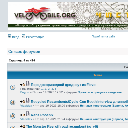
Имя пользователя:
Пароль:
{ LOG_ME_IN_SHORT
}
Перейти на сайт
Вход
Регистрация
Список форумов
Страница
4
из
486
По
Темы
Переднеприводной дредноут из Flevo
[ На страницу:
1
,
2
,
3
,
4
,
5
]
Begun
» Пт фев 14 2025 17:52 в форуме
Проекты в процессе создания
Recycled Recumbents/Cycle-Con Booth Interview длинно
Vladislav
» Чт апр 16 2026 18:09 в форуме
Не наши конструкции (Европа, А
Rans Phoenix
Vladislav
» Пт апр 17 2026 21:24 в форуме
Не наши конструкции (Европа, А
The Monster Rev, off road recumbent (ютуб)