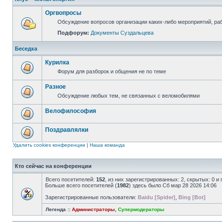
Оргвопросы
Обсуждение вопросов организации каких-либо мероприятий, раб
Подфорум:
Документы Суздальцева
Беседка
Курилка
Форум для разборок и общения не по теме
Разное
Обсуждение любых тем, не связанных с веломобилями
Велофилософия
Поздравлялки
Удалить cookies конференции
|
Наша команда
Кто сейчас на конференции
Всего посетителей:
152
, из них зарегистрированных: 2, скрытых: 0 и
Больше всего посетителей (
1982
) здесь было Сб мар 28 2026 14:06
Зарегистрированные пользователи:
Baidu [Spider]
,
Bing [Bot]
Легенда ::
Администраторы
,
Супермодераторы