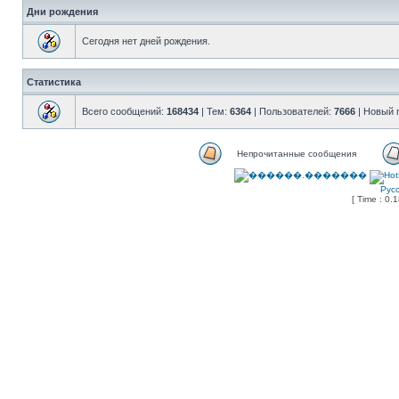
Дни рождения
Сегодня нет дней рождения.
Статистика
Всего сообщений:
168434
| Тем:
6364
| Пользователей:
7666
| Новый 
Непрочитанные сообщения
Рус
[ Time : 0.