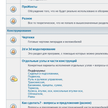
ПроЖекты
Обсуждение того, что не будет реально использовано в обозри
Разное
Все то теоретическое, что не попало в вышеозначенные раздел
Конструирование
Чертежи
Готовые чертежи лигерадов и веломобилей
2d и 3d моделирование
Это раздел для программ, с помощью которых можно реализов
Отдельные узлы и части конструкций
Конкретные варианты исполнения отдельных узлов + вопросы-от
Подфорумы:
Сиденья и подголовники
,
Подвеска
,
Руль и рулевое управление
,
Трансмиссия
,
Багажники, прицепы, сумки
,
Тормоза
,
Колеса, втулки, оси, консольные втулки-оси
,
Обтекатели
,
Рамы
Как сделать? - вопросы и предложения (разное)
Вопросы и предложения по конструкционной части веломобилей