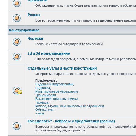
ПроЖекты
Обсуждение того, что не будет реально использовано в обозри
Разное
Все то теоретическое, что не попало в вышеозначенные раздел
Конструирование
Чертежи
Готовые чертежи лигерадов и веломобилей
2d и 3d моделирование
Это раздел для программ, с помощью которых можно реализов
Отдельные узлы и части конструкций
Конкретные варианты исполнения отдельных узлов + вопросы-от
Подфорумы:
Сиденья и подголовники
,
Подвеска
,
Руль и рулевое управление
,
Трансмиссия
,
Багажники, прицепы, сумки
,
Тормоза
,
Колеса, втулки, оси, консольные втулки-оси
,
Обтекатели
,
Рамы
Как сделать? - вопросы и предложения (разное)
Вопросы и предложения по конструкционной части веломобилей
изготовления будущих проектов.