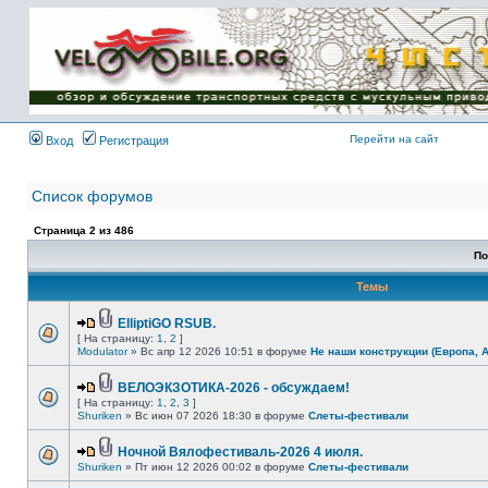
Имя пользователя:
Пароль:
{ LOG_ME_IN_SHORT
}
Перейти на сайт
Вход
Регистрация
Список форумов
Страница
2
из
486
По
Темы
ElliptiGO RSUB.
[ На страницу:
1
,
2
]
Modulator
» Вс апр 12 2026 10:51 в форуме
Не наши конструкции (Европа, 
ВЕЛОЭКЗОТИКА-2026 - обсуждаем!
[ На страницу:
1
,
2
,
3
]
Shuriken
» Вс июн 07 2026 18:30 в форуме
Слеты-фестивали
Ночной Вялофестиваль-2026 4 июля.
Shuriken
» Пт июн 12 2026 00:02 в форуме
Слеты-фестивали