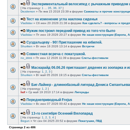
Экспериментальный велосипед с рычажным приводом и
[ На страницу:
1
...
35
,
36
,
37
]
Dezdemon
» Пн янв 15 2018 23:39 в форуме
Самокаты и прочие конструкц
Тест на изменение угла наклона сиденья
Vladislav
» Сб июн 20 2026 21:36 в форуме
Как сделать? - вопросы и предл
Мужик построил передний привод из того что было
Vladislav
» Пт июн 19 2026 20:27 в форуме
Не наши конструкции (Европа, А
Суздальцеву - 90! Приглашение на юбилей.
Shuriken
» Вт июн 16 2026 13:14 в форуме
Встречи
Совместная всреча с покатушкой.
no_drink
» Пт июн 12 2026 11:39 в форуме
Слеты-фестивали
Маскарайд 06.06.26 приглашает дяденек из зоопарка и
[ На страницу:
1
,
2
,
3
]
Shuriken
» Вт май 05 2026 19:15 в форуме
Слеты-фестивали
Биг-Лайнер - длиннобазный лигерад Дениса Силантьева 
[ На страницу:
1
,
2
]
hof
» Ср май 19 2010 17:14 в форуме
Лигерады
Переднеприводный Frejus
Vladislav
» Вс июн 07 2026 00:42 в форуме
Не наши конструкции (Европа, А
13-го сентября Осенний Вялопарад
[ На страницу:
1
,
2
,
3
,
4
]
Begun
» Чт сен 04 2025 20:52 в форуме
Покатушки, ПВД
Страница
2
из
486