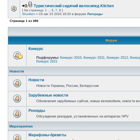
Туристический сидячий велосипед Klichen
[ На страницу:
1
...
6
,
7
,
8
]
Shuriken
» Сб авг 15 2020 18:20 в форуме
Лигерады
Страница
1
из
486
Форум
Конкурс
Подфорумы:
Конкурс-2010
,
Конкурс-2011
,
Конкурс-2012
,
Конку
Конкурс 2021
Новости
Новости
Новости Украины, России, Белоруссии
Зарубежные новости
Обновления зарубежных сайтов, новые веломобили, новости в
Рекорды
Обсуждение рекордов, установленных на аппаратах HPV
Мероприятия
Марафоны-бреветы