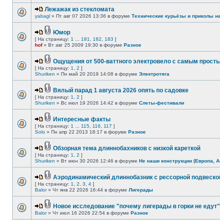
Лежажак из стекломата
yabagl
» Пт авг 07 2026 13:36 в форуме
Технические курьёзы и приколы н
Юмор
[ На страницу:
1
...
181
,
182
,
183
]
hof
» Вт авг 25 2009 19:30 в форуме
Разное
Ощущения от 500-ваттного электровело с самым прост
[ На страницу:
1
,
2
]
Shuriken
» Пн май 20 2019 14:08 в форуме
Электротяга
Вялый парад 1 августа 2026 опять по садовке
[ На страницу:
1
,
2
]
Shuriken
» Вс июл 19 2026 14:42 в форуме
Слеты-фестивали
Интересные факты
[ На страницу:
1
...
115
,
116
,
117
]
Solo
» Пн апр 22 2013 18:17 в форуме
Разное
Обзорная тема длиннобахников с низкой кареткой
[ На страницу:
1
,
2
]
Shuriken
» Вт июн 30 2026 12:46 в форуме
Не наши конструкции (Европа, А
Аэродинамический длиннобазник с рессорной подвеско
[ На страницу:
1
,
2
,
3
,
4
]
Balor
» Чт янв 22 2026 16:44 в форуме
Лигерады
Новое исследование "почему лигерады в горки не едут"
Balor
» Чт июл 16 2026 22:54 в форуме
Разное