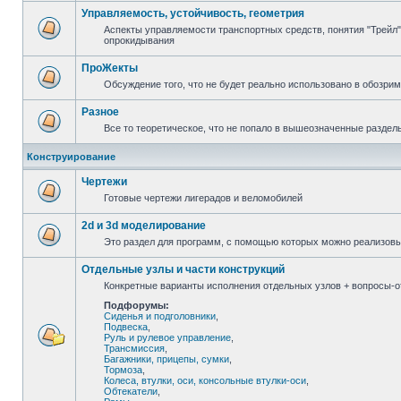
Управляемость, устойчивость, геометрия
Аспекты управляемости транспортных средств, понятия "Трейл",
опрокидывания
ПроЖекты
Обсуждение того, что не будет реально использовано в обозри
Разное
Все то теоретическое, что не попало в вышеозначенные раздел
Конструирование
Чертежи
Готовые чертежи лигерадов и веломобилей
2d и 3d моделирование
Это раздел для программ, с помощью которых можно реализов
Отдельные узлы и части конструкций
Конкретные варианты исполнения отдельных узлов + вопросы-от
Подфорумы:
Сиденья и подголовники
,
Подвеска
,
Руль и рулевое управление
,
Трансмиссия
,
Багажники, прицепы, сумки
,
Тормоза
,
Колеса, втулки, оси, консольные втулки-оси
,
Обтекатели
,