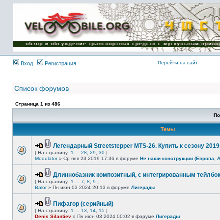
Имя пользователя:
Пароль:
{ LOG_ME_IN_SHORT
}
Перейти на сайт
Вход
Регистрация
Список форумов
Страница
1
из
486
По
Темы
Легендарный Streetstepper MTS-26. Купить к сезону 2019г
[ На страницу:
1
...
28
,
29
,
30
]
Modulator
» Ср янв 23 2019 17:36 в форуме
Не наши конструкции (Европа, 
Длиннобазник композитный, с интегрированным тейлбо
[ На страницу:
1
...
7
,
8
,
9
]
Balor
» Пн июн 03 2024 20:13 в форуме
Лигерады
Пифагор (серийный)
[ На страницу:
1
...
13
,
14
,
15
]
Denis Silantiev
» Пн июн 03 2024 00:02 в форуме
Лигерады