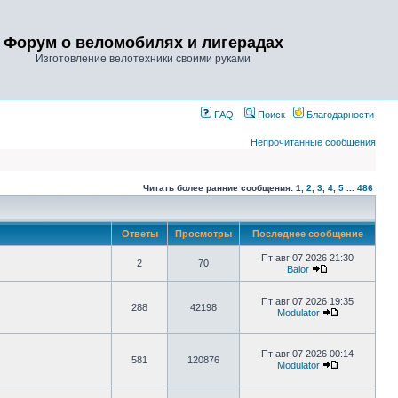
Форум о веломобилях и лигерадах
Изготовление велотехники своими руками
FAQ
Поиск
Благодарности
Непрочитанные сообщения
Читать более ранние сообщения:
1
,
2
,
3
,
4
,
5
...
486
Ответы
Просмотры
Последнее сообщение
Пт авг 07 2026 21:30
2
70
Balor
Пт авг 07 2026 19:35
288
42198
Modulator
Пт авг 07 2026 00:14
581
120876
Modulator