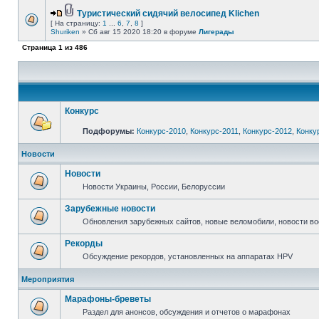
Туристический сидячий велосипед Klichen
[ На страницу:
1
...
6
,
7
,
8
]
Shuriken
» Сб авг 15 2020 18:20 в форуме
Лигерады
Страница
1
из
486
Конкурс
Подфорумы:
Конкурс-2010
,
Конкурс-2011
,
Конкурс-2012
,
Конку
Новости
Новости
Новости Украины, России, Белоруссии
Зарубежные новости
Обновления зарубежных сайтов, новые веломобили, новости в
Рекорды
Обсуждение рекордов, установленных на аппаратах HPV
Мероприятия
Марафоны-бреветы
Раздел для анонсов, обсуждения и отчетов о марафонах