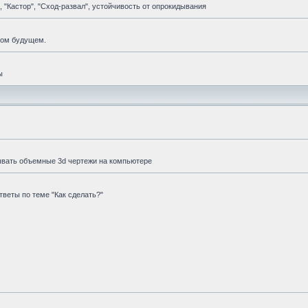
 "Кастор", "Сход-развал", устойчивость от опрокидывания
мом будущем.
ы
ывать объемные 3d чертежи на компьютере
веты по теме "Как сделать?"