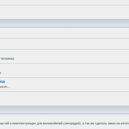
 человека
у
вод
осят...
стей и комплектующих для веломобилей (лигерадов), а так же сделать заказ на изгот