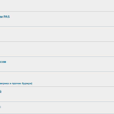
ым PAS
ксом
мерика и прочие буржуи)
й
: