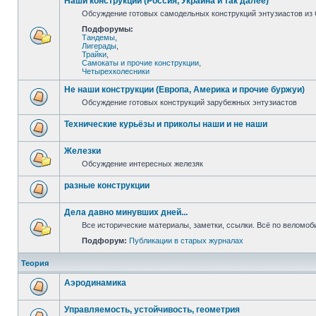
Наши конструкции (Россия, Украина и так далее)
Обсуждение готовых самодельных конструкций энтузиастов из С
Подфорумы:
Тандемы
,
Лигерады
,
Трайки
,
Самокаты и прочие конструкции
,
Четырехколесники
Не наши конструкции (Европа, Америка и прочие буржуи)
Обсуждение готовых конструкций зарубежных энтузиастов
Технические курьёзы и приколы наши и не наши
Железки
Обсуждение интересных железяк
разные конструкции
Дела давно минувших дней...
Все исторические материалы, заметки, ссылки. Всё по веломо
Подфорум:
Публикации в старых журналах
Теория
Аэродинамика
Управляемость, устойчивость, геометрия