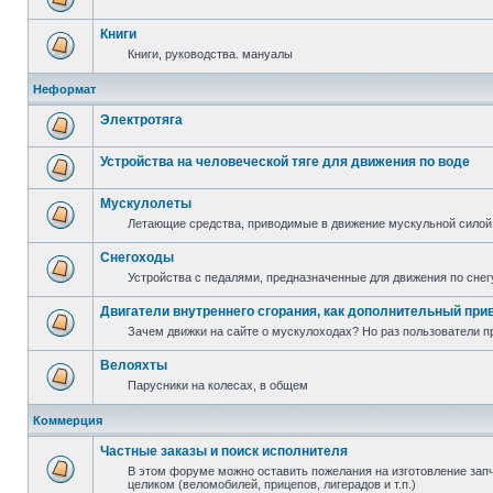
Книги
Книги, руководства. мануалы
Неформат
Электротяга
Устройства на человеческой тяге для движения по воде
Мускулолеты
Летающие средства, приводимые в движение мускульной силой
Снегоходы
Устройства с педалями, предназначенные для движения по снег
Двигатели внутреннего сгорания, как дополнительный при
Зачем движки на сайте о мускулоходах? Но раз пользователи пр
Велояхты
Парусники на колесах, в общем
Коммерция
Частные заказы и поиск исполнителя
В этом форуме можно оставить пожелания на изготовление запча
целиком (веломобилей, прицепов, лигерадов и т.п.)