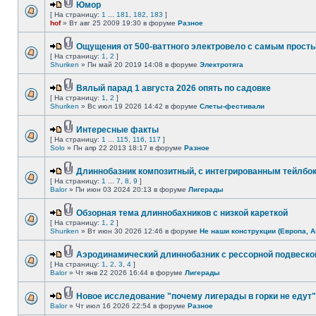
Юмор
[ На страницу:
1
...
181
,
182
,
183
]
hof
» Вт авг 25 2009 19:30 в форуме
Разное
Ощущения от 500-ваттного электровело с самым прост
[ На страницу:
1
,
2
]
Shuriken
» Пн май 20 2019 14:08 в форуме
Электротяга
Вялый парад 1 августа 2026 опять по садовке
[ На страницу:
1
,
2
]
Shuriken
» Вс июл 19 2026 14:42 в форуме
Слеты-фестивали
Интересные факты
[ На страницу:
1
...
115
,
116
,
117
]
Solo
» Пн апр 22 2013 18:17 в форуме
Разное
Длиннобазник композитный, с интегрированным тейлбо
[ На страницу:
1
...
7
,
8
,
9
]
Balor
» Пн июн 03 2024 20:13 в форуме
Лигерады
Обзорная тема длиннобахников с низкой кареткой
[ На страницу:
1
,
2
]
Shuriken
» Вт июн 30 2026 12:46 в форуме
Не наши конструкции (Европа, А
Аэродинамический длиннобазник с рессорной подвеско
[ На страницу:
1
,
2
,
3
,
4
]
Balor
» Чт янв 22 2026 16:44 в форуме
Лигерады
Новое исследование "почему лигерады в горки не едут"
Balor
» Чт июл 16 2026 22:54 в форуме
Разное