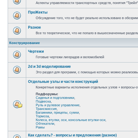
Аспекты управляемости транспортных средств, понятия "Трейл",
ПроЖекты
Обсуждение того, что не будет реально использовано в обозри
Разное
Все то теоретическое, что не попало в вышеозначенные раздел
Конструирование
Чертежи
Готовые чертежи лигерадов и веломобилей
2d и 3d моделирование
Это раздел для программ, с помощью которых можно реализов
Отдельные узлы и части конструкций
Конкретные варианты исполнения отдельных узлов + вопросы-от
Подфорумы:
Сиденья и подголовники
,
Подвеска
,
Руль и рулевое управление
,
Трансмиссия
,
Багажники, прицепы, сумки
,
Тормоза
,
Колеса, втулки, оси, консольные втулки-оси
,
Обтекатели
,
Рамы
Как сделать? - вопросы и предложения (разное)