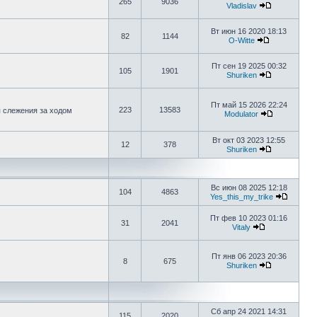
265
9036
Vladislav
Вт июн 16 2020 18:13
82
1144
O-Witte
Пт сен 19 2025 00:32
105
1901
Shuriken
Пт май 15 2026 22:24
223
13583
я слежения за ходом
Modulator
Вт окт 03 2023 12:55
12
378
Shuriken
Вс июн 08 2025 12:18
104
4863
Yes_this_my_trike
Пт фев 10 2023 01:16
31
2041
Vitaly
Пт янв 06 2023 20:36
8
675
Shuriken
Сб апр 24 2021 14:31
115
2020