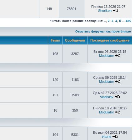
Пн июл 13 2026 21:07
149
78601
Shuriken
Читать более ранние сообщения:
1
,
2
,
3
,
4
,
5
...
486
Отметить форумы как прочтённые
Темы
Сообщения
Последнее сообщение
Вт янв 06 2026 23:15
108
3287
Modulator
Ср апр 09 2025 18:14
120
1183
Modulator
Ср май 27 2026 22:02
151
1509
Vladislav
Пн сен 19 2016 10:36
16
350
Modulator
Вс июл 04 2021 17:54
104
5331
t4tune