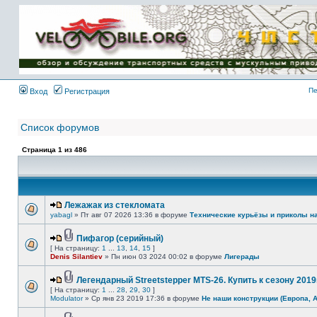
Имя пользователя:
Пароль:
{ LOG_ME_IN_SHORT
}
Пе
Вход
Регистрация
Список форумов
Страница
1
из
486
Лежажак из стекломата
yabagl
» Пт авг 07 2026 13:36 в форуме
Технические курьёзы и приколы н
Пифагор (серийный)
[ На страницу:
1
...
13
,
14
,
15
]
Denis Silantiev
» Пн июн 03 2024 00:02 в форуме
Лигерады
Легендарный Streetstepper MTS-26. Купить к сезону 2019г
[ На страницу:
1
...
28
,
29
,
30
]
Modulator
» Ср янв 23 2019 17:36 в форуме
Не наши конструкции (Европа, 