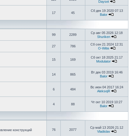
Dayset
Сб дек 19 2020 07:13
17
45
Balor
Ср авг 05 2026 12:18
99
2289
Shuriken
Сб сен 21 2024 12:31
27
786
O-Witte
Сб окт 18 2025 21:17
15
169
Modulator
Вт дек 03 2019 16:46
14
865
Balor
Вс июн 04 2017 16:24
6
484
AleksejR
Чт окт 10 2019 10:27
4
88
Balor
Ср май 13 2026 21:12
76
2077
овление конструкций
Vladislav