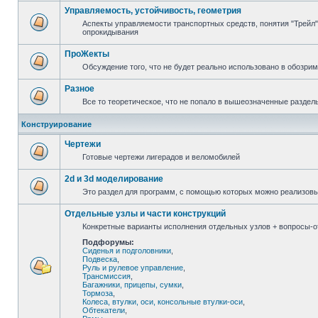
Управляемость, устойчивость, геометрия
Аспекты управляемости транспортных средств, понятия "Трейл",
опрокидывания
ПроЖекты
Обсуждение того, что не будет реально использовано в обозри
Разное
Все то теоретическое, что не попало в вышеозначенные раздел
Конструирование
Чертежи
Готовые чертежи лигерадов и веломобилей
2d и 3d моделирование
Это раздел для программ, с помощью которых можно реализов
Отдельные узлы и части конструкций
Конкретные варианты исполнения отдельных узлов + вопросы-от
Подфорумы:
Сиденья и подголовники
,
Подвеска
,
Руль и рулевое управление
,
Трансмиссия
,
Багажники, прицепы, сумки
,
Тормоза
,
Колеса, втулки, оси, консольные втулки-оси
,
Обтекатели
,