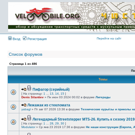
Имя пользователя:
Пароль:
{ LOG_ME_IN_SHORT
}
Перейти на сайт
Вход
Регистрация
Список форумов
Страница
1
из
486
По
Темы
Пифагор (серийный)
[ На страницу:
1
...
13
,
14
,
15
]
Denis Silantiev
» Пн июн 03 2024 00:02 в форуме
Лигерады
Лежажак из стекломата
yabagl
» Пт авг 07 2026 13:36 в форуме
Технические курьёзы и приколы н
Легендарный Streetstepper MTS-26. Купить к сезону 2019г
[ На страницу:
1
...
28
,
29
,
30
]
Modulator
» Ср янв 23 2019 17:36 в форуме
Не наши конструкции (Европа, 