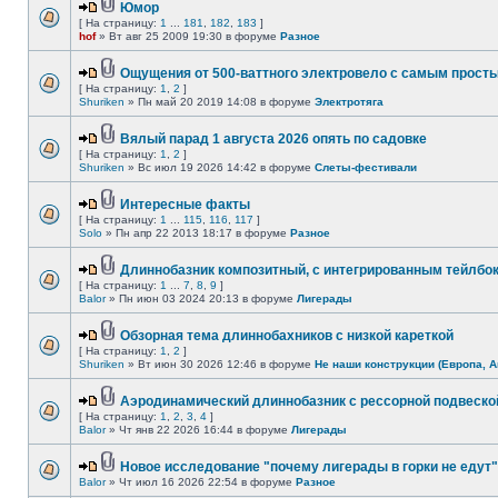
Юмор
[ На страницу:
1
...
181
,
182
,
183
]
hof
» Вт авг 25 2009 19:30 в форуме
Разное
Ощущения от 500-ваттного электровело с самым прост
[ На страницу:
1
,
2
]
Shuriken
» Пн май 20 2019 14:08 в форуме
Электротяга
Вялый парад 1 августа 2026 опять по садовке
[ На страницу:
1
,
2
]
Shuriken
» Вс июл 19 2026 14:42 в форуме
Слеты-фестивали
Интересные факты
[ На страницу:
1
...
115
,
116
,
117
]
Solo
» Пн апр 22 2013 18:17 в форуме
Разное
Длиннобазник композитный, с интегрированным тейлбо
[ На страницу:
1
...
7
,
8
,
9
]
Balor
» Пн июн 03 2024 20:13 в форуме
Лигерады
Обзорная тема длиннобахников с низкой кареткой
[ На страницу:
1
,
2
]
Shuriken
» Вт июн 30 2026 12:46 в форуме
Не наши конструкции (Европа, А
Аэродинамический длиннобазник с рессорной подвеско
[ На страницу:
1
,
2
,
3
,
4
]
Balor
» Чт янв 22 2026 16:44 в форуме
Лигерады
Новое исследование "почему лигерады в горки не едут"
Balor
» Чт июл 16 2026 22:54 в форуме
Разное