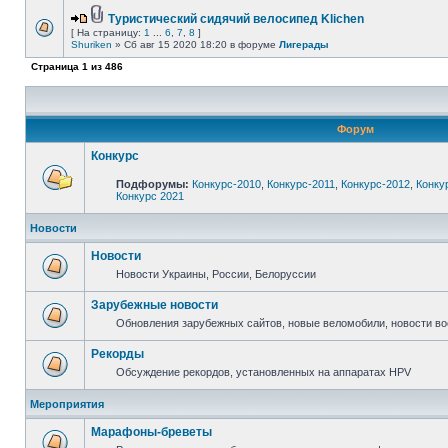
Туристический сидячий велосипед Klichen
[ На страницу:
1
...
6
,
7
,
8
]
Shuriken
» Сб авг 15 2020 18:20 в форуме
Лигерады
Страница
1
из
486
Форум
Конкурс
Подфорумы:
Конкурс-2010
,
Конкурс-2011
,
Конкурс-2012
,
Конку
Конкурс 2021
Новости
Новости
Новости Украины, России, Белоруссии
Зарубежные новости
Обновления зарубежных сайтов, новые веломобили, новости в
Рекорды
Обсуждение рекордов, установленных на аппаратах HPV
Мероприятия
Марафоны-бреветы