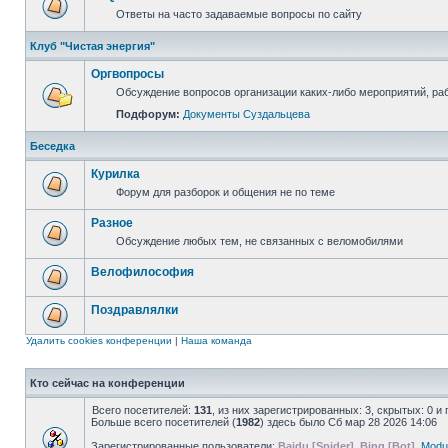
Ответы на часто задаваемые вопросы по сайту
Клуб "Чистая энергия"
Оргвопросы
Обсуждение вопросов организации каких-либо мероприятий, раб
Подфорум:
Документы Суздальцева
Беседка
Курилка
Форум для разборок и общения не по теме
Разное
Обсуждение любых тем, не связанных с веломобилями
Велофилософия
Поздравлялки
Удалить cookies конференции
|
Наша команда
Кто сейчас на конференции
Всего посетителей:
131
, из них зарегистрированных: 3, скрытых: 0 и
Больше всего посетителей (
1982
) здесь было Сб мар 28 2026 14:06
Зарегистрированные пользователи:
Baidu [Spider]
,
Bing [Bot]
,
Modul