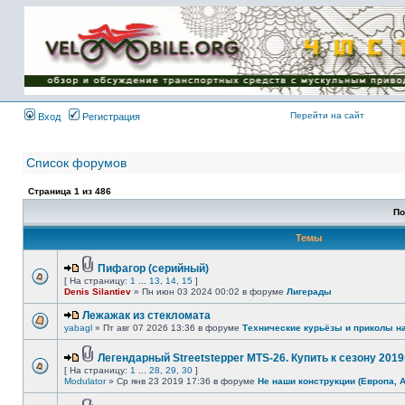
Имя пользователя:
Пароль:
{ LOG_ME_IN_SHORT
}
Перейти на сайт
Вход
Регистрация
Список форумов
Страница
1
из
486
По
Темы
Пифагор (серийный)
[ На страницу:
1
...
13
,
14
,
15
]
Denis Silantiev
» Пн июн 03 2024 00:02 в форуме
Лигерады
Лежажак из стекломата
yabagl
» Пт авг 07 2026 13:36 в форуме
Технические курьёзы и приколы н
Легендарный Streetstepper MTS-26. Купить к сезону 2019г
[ На страницу:
1
...
28
,
29
,
30
]
Modulator
» Ср янв 23 2019 17:36 в форуме
Не наши конструкции (Европа, 