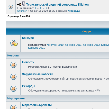
Туристический сидячий велосипед Klichen
[ На страницу:
1
...
6
,
7
,
8
]
Shuriken
» Сб авг 15 2020 18:20 в форуме
Лигерады
Страница
1
из
486
Форум
Конкурс
Подфорумы:
Конкурс-2010
,
Конкурс-2011
,
Конкурс-2012
,
Конку
Конкурс 2021
Новости
Новости
Новости Украины, России, Белоруссии
Зарубежные новости
Обновления зарубежных сайтов, новые веломобили, новости в
Рекорды
Обсуждение рекордов, установленных на аппаратах HPV
Мероприятия
Марафоны-бреветы