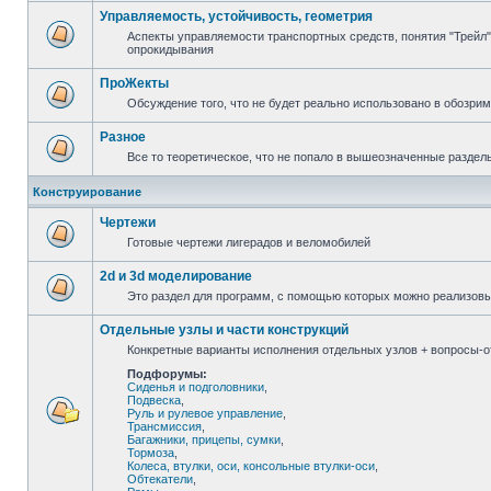
Управляемость, устойчивость, геометрия
Аспекты управляемости транспортных средств, понятия "Трейл",
опрокидывания
ПроЖекты
Обсуждение того, что не будет реально использовано в обозри
Разное
Все то теоретическое, что не попало в вышеозначенные раздел
Конструирование
Чертежи
Готовые чертежи лигерадов и веломобилей
2d и 3d моделирование
Это раздел для программ, с помощью которых можно реализов
Отдельные узлы и части конструкций
Конкретные варианты исполнения отдельных узлов + вопросы-от
Подфорумы:
Сиденья и подголовники
,
Подвеска
,
Руль и рулевое управление
,
Трансмиссия
,
Багажники, прицепы, сумки
,
Тормоза
,
Колеса, втулки, оси, консольные втулки-оси
,
Обтекатели
,