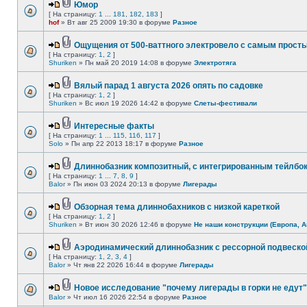
Юмор
[ На страницу:
1
...
181
,
182
,
183
]
hof
» Вт авг 25 2009 19:30 в форуме
Разное
Ощущения от 500-ваттного электровело с самым прост
[ На страницу:
1
,
2
]
Shuriken
» Пн май 20 2019 14:08 в форуме
Электротяга
Вялый парад 1 августа 2026 опять по садовке
[ На страницу:
1
,
2
]
Shuriken
» Вс июл 19 2026 14:42 в форуме
Слеты-фестивали
Интересные факты
[ На страницу:
1
...
115
,
116
,
117
]
Solo
» Пн апр 22 2013 18:17 в форуме
Разное
Длиннобазник композитный, с интегрированным тейлбо
[ На страницу:
1
...
7
,
8
,
9
]
Balor
» Пн июн 03 2024 20:13 в форуме
Лигерады
Обзорная тема длиннобахников с низкой кареткой
[ На страницу:
1
,
2
]
Shuriken
» Вт июн 30 2026 12:46 в форуме
Не наши конструкции (Европа, А
Аэродинамический длиннобазник с рессорной подвеско
[ На страницу:
1
,
2
,
3
,
4
]
Balor
» Чт янв 22 2026 16:44 в форуме
Лигерады
Новое исследование "почему лигерады в горки не едут"
Balor
» Чт июл 16 2026 22:54 в форуме
Разное