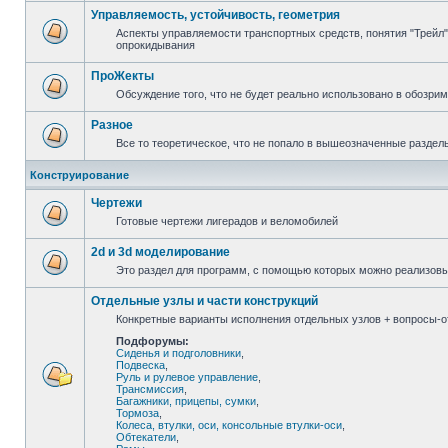
Управляемость, устойчивость, геометрия
Аспекты управляемости транспортных средств, понятия "Трейл",
опрокидывания
ПроЖекты
Обсуждение того, что не будет реально использовано в обозри
Разное
Все то теоретическое, что не попало в вышеозначенные раздел
Конструирование
Чертежи
Готовые чертежи лигерадов и веломобилей
2d и 3d моделирование
Это раздел для программ, с помощью которых можно реализов
Отдельные узлы и части конструкций
Конкретные варианты исполнения отдельных узлов + вопросы-от
Подфорумы:
Сиденья и подголовники
,
Подвеска
,
Руль и рулевое управление
,
Трансмиссия
,
Багажники, прицепы, сумки
,
Тормоза
,
Колеса, втулки, оси, консольные втулки-оси
,
Обтекатели
,