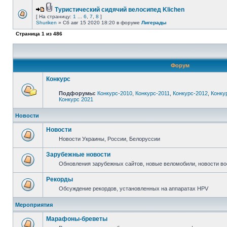
Туристический сидячий велосипед Klichen
[ На страницу:
1
...
6
,
7
,
8
]
Shuriken
» Сб авг 15 2020 18:20 в форуме
Лигерады
Страница
1
из
486
Форум
Конкурс
Подфорумы:
Конкурс-2010
,
Конкурс-2011
,
Конкурс-2012
,
Конку
Конкурс 2021
Новости
Новости
Новости Украины, России, Белоруссии
Зарубежные новости
Обновления зарубежных сайтов, новые веломобили, новости в
Рекорды
Обсуждение рекордов, установленных на аппаратах HPV
Мероприятия
Марафоны-бреветы