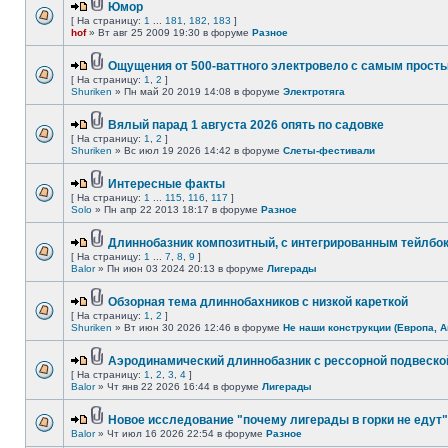
Юмор
[ На страницу:
1
...
181
,
182
,
183
]
hof
» Вт авг 25 2009 19:30 в форуме
Разное
Ощущения от 500-ваттного электровело с самым прост
[ На страницу:
1
,
2
]
Shuriken
» Пн май 20 2019 14:08 в форуме
Электротяга
Вялый парад 1 августа 2026 опять по садовке
[ На страницу:
1
,
2
]
Shuriken
» Вс июл 19 2026 14:42 в форуме
Слеты-фестивали
Интересные факты
[ На страницу:
1
...
115
,
116
,
117
]
Solo
» Пн апр 22 2013 18:17 в форуме
Разное
Длиннобазник композитный, с интегрированным тейлбо
[ На страницу:
1
...
7
,
8
,
9
]
Balor
» Пн июн 03 2024 20:13 в форуме
Лигерады
Обзорная тема длиннобахников с низкой кареткой
[ На страницу:
1
,
2
]
Shuriken
» Вт июн 30 2026 12:46 в форуме
Не наши конструкции (Европа, А
Аэродинамический длиннобазник с рессорной подвеско
[ На страницу:
1
,
2
,
3
,
4
]
Balor
» Чт янв 22 2026 16:44 в форуме
Лигерады
Новое исследование "почему лигерады в горки не едут"
Balor
» Чт июл 16 2026 22:54 в форуме
Разное