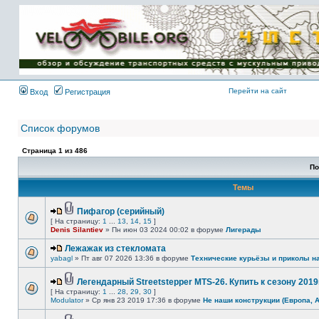
Имя пользователя:
Пароль:
{ LOG_ME_IN_SHORT
}
Перейти на сайт
Вход
Регистрация
Список форумов
Страница
1
из
486
По
Темы
Пифагор (серийный)
[ На страницу:
1
...
13
,
14
,
15
]
Denis Silantiev
» Пн июн 03 2024 00:02 в форуме
Лигерады
Лежажак из стекломата
yabagl
» Пт авг 07 2026 13:36 в форуме
Технические курьёзы и приколы н
Легендарный Streetstepper MTS-26. Купить к сезону 2019г
[ На страницу:
1
...
28
,
29
,
30
]
Modulator
» Ср янв 23 2019 17:36 в форуме
Не наши конструкции (Европа, 