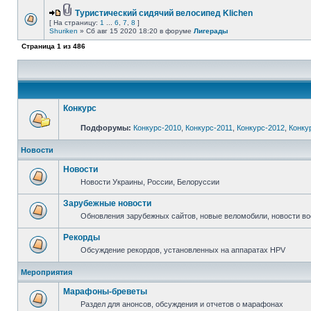
Туристический сидячий велосипед Klichen
[ На страницу:
1
...
6
,
7
,
8
]
Shuriken
» Сб авг 15 2020 18:20 в форуме
Лигерады
Страница
1
из
486
Конкурс
Подфорумы:
Конкурс-2010
,
Конкурс-2011
,
Конкурс-2012
,
Конку
Новости
Новости
Новости Украины, России, Белоруссии
Зарубежные новости
Обновления зарубежных сайтов, новые веломобили, новости в
Рекорды
Обсуждение рекордов, установленных на аппаратах HPV
Мероприятия
Марафоны-бреветы
Раздел для анонсов, обсуждения и отчетов о марафонах