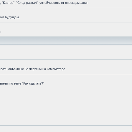
 "Кастор", "Сход-развал", устойчивость от опрокидывания
мом будущем.
ы
ывать объемные 3d чертежи на компьютере
веты по теме "Как сделать?"