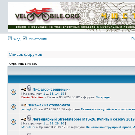
Имя пользователя:
Пароль:
{ LOG_ME_IN_SHORT
}
Пе
Вход
Регистрация
Список форумов
Страница
1
из
486
Пифагор (серийный)
[ На страницу:
1
...
13
,
14
,
15
]
Denis Silantiev
» Пн июн 03 2024 00:02 в форуме
Лигерады
Лежажак из стекломата
yabagl
» Пт авг 07 2026 13:36 в форуме
Технические курьёзы и приколы н
Легендарный Streetstepper MTS-26. Купить к сезону 2019г
[ На страницу:
1
...
28
,
29
,
30
]
Modulator
» Ср янв 23 2019 17:36 в форуме
Не наши конструкции (Европа, 