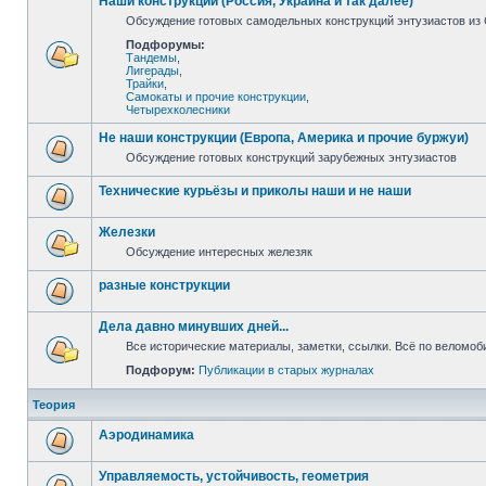
Наши конструкции (Россия, Украина и так далее)
Обсуждение готовых самодельных конструкций энтузиастов из С
Подфорумы:
Тандемы
,
Лигерады
,
Трайки
,
Самокаты и прочие конструкции
,
Четырехколесники
Не наши конструкции (Европа, Америка и прочие буржуи)
Обсуждение готовых конструкций зарубежных энтузиастов
Технические курьёзы и приколы наши и не наши
Железки
Обсуждение интересных железяк
разные конструкции
Дела давно минувших дней...
Все исторические материалы, заметки, ссылки. Всё по веломо
Подфорум:
Публикации в старых журналах
Теория
Аэродинамика
Управляемость, устойчивость, геометрия