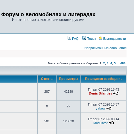
Форум о веломобилях и лигерадах
Изготовление велотехники своими руками
FAQ
Поиск
Благодарности
Непрочитанные сообщения
Читать более ранние сообщения:
1
,
2
,
3
,
4
,
5
...
486
Ответы
Просмотры
Последнее сообщение
Пт авг 07 2026 15:43
287
42139
Denis Silantiev
Пт авг 07 2026 13:37
0
27
yabagl
Пт авг 07 2026 00:14
581
120828
Modulator