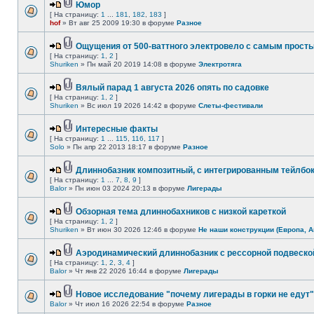
Юмор
[ На страницу:
1
...
181
,
182
,
183
]
hof
» Вт авг 25 2009 19:30 в форуме
Разное
Ощущения от 500-ваттного электровело с самым прост
[ На страницу:
1
,
2
]
Shuriken
» Пн май 20 2019 14:08 в форуме
Электротяга
Вялый парад 1 августа 2026 опять по садовке
[ На страницу:
1
,
2
]
Shuriken
» Вс июл 19 2026 14:42 в форуме
Слеты-фестивали
Интересные факты
[ На страницу:
1
...
115
,
116
,
117
]
Solo
» Пн апр 22 2013 18:17 в форуме
Разное
Длиннобазник композитный, с интегрированным тейлбо
[ На страницу:
1
...
7
,
8
,
9
]
Balor
» Пн июн 03 2024 20:13 в форуме
Лигерады
Обзорная тема длиннобахников с низкой кареткой
[ На страницу:
1
,
2
]
Shuriken
» Вт июн 30 2026 12:46 в форуме
Не наши конструкции (Европа, А
Аэродинамический длиннобазник с рессорной подвеско
[ На страницу:
1
,
2
,
3
,
4
]
Balor
» Чт янв 22 2026 16:44 в форуме
Лигерады
Новое исследование "почему лигерады в горки не едут"
Balor
» Чт июл 16 2026 22:54 в форуме
Разное