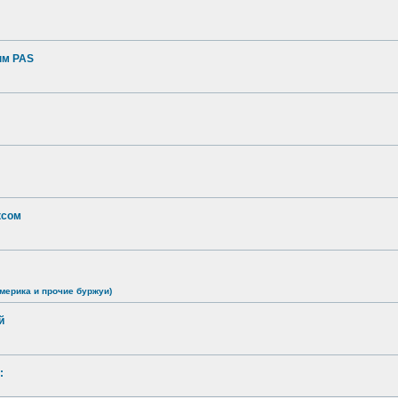
ым PAS
ксом
мерика и прочие буржуи)
й
: