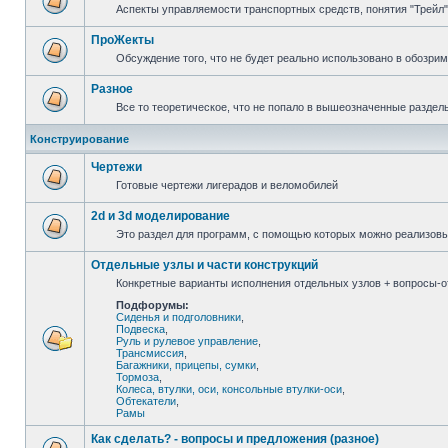
Аспекты управляемости транспортных средств, понятия "Трейл",
ПроЖекты
Обсуждение того, что не будет реально использовано в обозри
Разное
Все то теоретическое, что не попало в вышеозначенные раздел
Конструирование
Чертежи
Готовые чертежи лигерадов и веломобилей
2d и 3d моделирование
Это раздел для программ, с помощью которых можно реализов
Отдельные узлы и части конструкций
Конкретные варианты исполнения отдельных узлов + вопросы-от
Подфорумы:
Сиденья и подголовники
,
Подвеска
,
Руль и рулевое управление
,
Трансмиссия
,
Багажники, прицепы, сумки
,
Тормоза
,
Колеса, втулки, оси, консольные втулки-оси
,
Обтекатели
,
Рамы
Как сделать? - вопросы и предложения (разное)