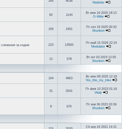
265
9036
Vladislav
Вт июн 16 2020 18:13
82
1144
O-Witte
Пт сен 19 2025 00:32
105
1901
Shuriken
Пт май 15 2026 22:24
223
13583
я слежения за ходом
Modulator
Вт окт 03 2023 12:55
12
378
Shuriken
Вс июн 08 2025 12:18
104
4863
Yes_this_my_trike
Пт фев 10 2023 01:16
31
2041
Vitaly
Пт янв 06 2023 20:36
8
675
Shuriken
Сб апр 24 2021 14:31
115
2020