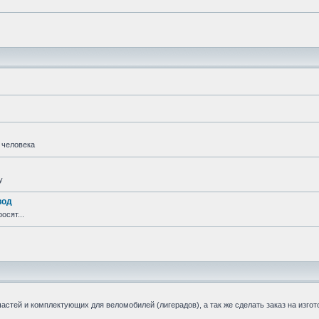
 человека
у
вод
осят...
стей и комплектующих для веломобилей (лигерадов), а так же сделать заказ на изгот