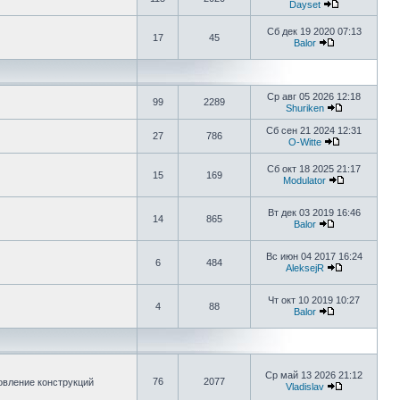
Dayset
Сб дек 19 2020 07:13
17
45
Balor
Ср авг 05 2026 12:18
99
2289
Shuriken
Сб сен 21 2024 12:31
27
786
O-Witte
Сб окт 18 2025 21:17
15
169
Modulator
Вт дек 03 2019 16:46
14
865
Balor
Вс июн 04 2017 16:24
6
484
AleksejR
Чт окт 10 2019 10:27
4
88
Balor
Ср май 13 2026 21:12
76
2077
овление конструкций
Vladislav