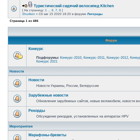
Туристический сидячий велосипед Klichen
[ На страницу:
1
...
6
,
7
,
8
]
Shuriken
» Сб авг 15 2020 18:20 в форуме
Лигерады
Страница
1
из
486
Форум
Конкурс
Подфорумы:
Конкурс-2010
,
Конкурс-2011
,
Конкурс-2012
,
Конку
Конкурс 2021
Новости
Новости
Новости Украины, России, Белоруссии
Зарубежные новости
Обновления зарубежных сайтов, новые веломобили, новости в
Рекорды
Обсуждение рекордов, установленных на аппаратах HPV
Мероприятия
Марафоны-бреветы