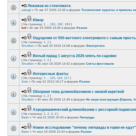
Лежажак из стекломата
yabagl
» Пт авг 07 2026 13:36 в форуме
Технические курьёзы и приколы н
Юмор
[ На страницу:
1
...
181
,
182
,
183
]
hof
» Вт авг 25 2009 19:30 в форуме
Разное
Ощущения от 500-ваттного электровело с самым прост
[ На страницу:
1
,
2
]
Shuriken
» Пн май 20 2019 14:08 в форуме
Электротяга
Вялый парад 1 августа 2026 опять по садовке
[ На страницу:
1
,
2
]
Shuriken
» Вс июл 19 2026 14:42 в форуме
Слеты-фестивали
Интересные факты
[ На страницу:
1
...
115
,
116
,
117
]
Solo
» Пн апр 22 2013 18:17 в форуме
Разное
Обзорная тема длиннобахников с низкой кареткой
[ На страницу:
1
,
2
]
Shuriken
» Вт июн 30 2026 12:46 в форуме
Не наши конструкции (Европа, А
Аэродинамический длиннобазник с рессорной подвеско
[ На страницу:
1
,
2
,
3
,
4
]
Balor
» Чт янв 22 2026 16:44 в форуме
Лигерады
Новое исследование "почему лигерады в горки не едут"
Balor
» Чт июл 16 2026 22:54 в форуме
Разное