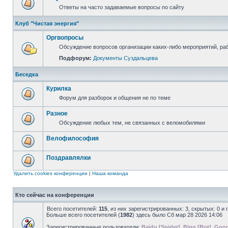
Ответы на часто задаваемые вопросы по сайту
Клуб "Чистая энергия"
Оргвопросы
Обсуждение вопросов организации каких-либо мероприятий, раб
Подфорум:
Документы Суздальцева
Беседка
Курилка
Форум для разборок и общения не по теме
Разное
Обсуждение любых тем, не связанных с веломобилями
Велофилософия
Поздравлялки
Удалить cookies конференции
|
Наша команда
Кто сейчас на конференции
Всего посетителей:
115
, из них зарегистрированных: 3, скрытых: 0 и
Больше всего посетителей (
1982
) здесь было Сб мар 28 2026 14:06
Зарегистрированные пользователи:
Baidu [Spider]
,
Bing [Bot]
,
Goog