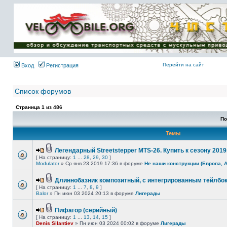
Имя пользователя:
Пароль:
{ LOG_ME_IN_SHORT
}
Перейти на сайт
Вход
Регистрация
Список форумов
Страница
1
из
486
По
Темы
Легендарный Streetstepper MTS-26. Купить к сезону 2019г
[ На страницу:
1
...
28
,
29
,
30
]
Modulator
» Ср янв 23 2019 17:36 в форуме
Не наши конструкции (Европа, 
Длиннобазник композитный, с интегрированным тейлбо
[ На страницу:
1
...
7
,
8
,
9
]
Balor
» Пн июн 03 2024 20:13 в форуме
Лигерады
Пифагор (серийный)
[ На страницу:
1
...
13
,
14
,
15
]
Denis Silantiev
» Пн июн 03 2024 00:02 в форуме
Лигерады