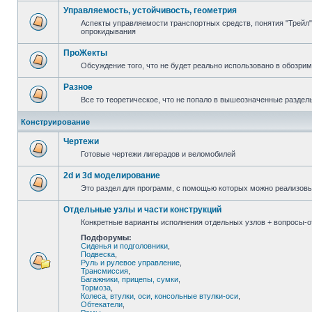
Управляемость, устойчивость, геометрия
Аспекты управляемости транспортных средств, понятия "Трейл",
опрокидывания
ПроЖекты
Обсуждение того, что не будет реально использовано в обозри
Разное
Все то теоретическое, что не попало в вышеозначенные раздел
Конструирование
Чертежи
Готовые чертежи лигерадов и веломобилей
2d и 3d моделирование
Это раздел для программ, с помощью которых можно реализов
Отдельные узлы и части конструкций
Конкретные варианты исполнения отдельных узлов + вопросы-от
Подфорумы:
Сиденья и подголовники
,
Подвеска
,
Руль и рулевое управление
,
Трансмиссия
,
Багажники, прицепы, сумки
,
Тормоза
,
Колеса, втулки, оси, консольные втулки-оси
,
Обтекатели
,