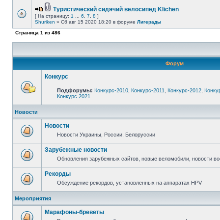
Туристический сидячий велосипед Klichen
[ На страницу:
1
...
6
,
7
,
8
]
Shuriken
» Сб авг 15 2020 18:20 в форуме
Лигерады
Страница
1
из
486
Форум
Конкурс
Подфорумы:
Конкурс-2010
,
Конкурс-2011
,
Конкурс-2012
,
Конку
Конкурс 2021
Новости
Новости
Новости Украины, России, Белоруссии
Зарубежные новости
Обновления зарубежных сайтов, новые веломобили, новости в
Рекорды
Обсуждение рекордов, установленных на аппаратах HPV
Мероприятия
Марафоны-бреветы