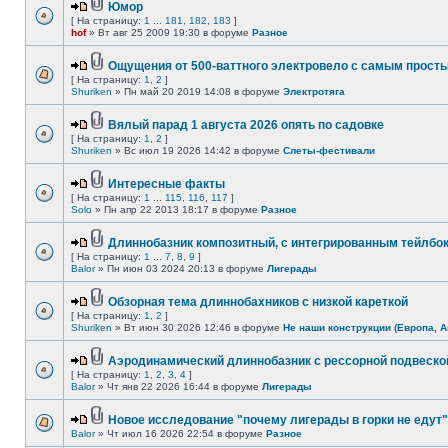
Юмор
[ На страницу:
1
...
181
,
182
,
183
]
hof
» Вт авг 25 2009 19:30 в форуме
Разное
Ощущения от 500-ваттного электровело с самым прост
[ На страницу:
1
,
2
]
Shuriken
» Пн май 20 2019 14:08 в форуме
Электротяга
Вялый парад 1 августа 2026 опять по садовке
[ На страницу:
1
,
2
]
Shuriken
» Вс июл 19 2026 14:42 в форуме
Слеты-фестивали
Интересные факты
[ На страницу:
1
...
115
,
116
,
117
]
Solo
» Пн апр 22 2013 18:17 в форуме
Разное
Длиннобазник композитный, с интегрированным тейлбо
[ На страницу:
1
...
7
,
8
,
9
]
Balor
» Пн июн 03 2024 20:13 в форуме
Лигерады
Обзорная тема длиннобахников с низкой кареткой
[ На страницу:
1
,
2
]
Shuriken
» Вт июн 30 2026 12:46 в форуме
Не наши конструкции (Европа, А
Аэродинамический длиннобазник с рессорной подвеско
[ На страницу:
1
,
2
,
3
,
4
]
Balor
» Чт янв 22 2026 16:44 в форуме
Лигерады
Новое исследование "почему лигерады в горки не едут"
Balor
» Чт июл 16 2026 22:54 в форуме
Разное