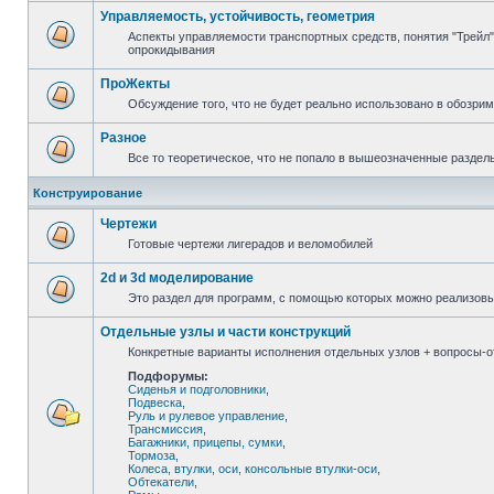
Управляемость, устойчивость, геометрия
Аспекты управляемости транспортных средств, понятия "Трейл",
опрокидывания
ПроЖекты
Обсуждение того, что не будет реально использовано в обозри
Разное
Все то теоретическое, что не попало в вышеозначенные раздел
Конструирование
Чертежи
Готовые чертежи лигерадов и веломобилей
2d и 3d моделирование
Это раздел для программ, с помощью которых можно реализов
Отдельные узлы и части конструкций
Конкретные варианты исполнения отдельных узлов + вопросы-от
Подфорумы:
Сиденья и подголовники
,
Подвеска
,
Руль и рулевое управление
,
Трансмиссия
,
Багажники, прицепы, сумки
,
Тормоза
,
Колеса, втулки, оси, консольные втулки-оси
,
Обтекатели
,