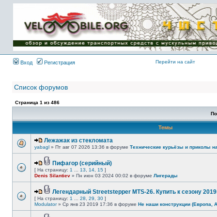
Имя пользователя:
Пароль:
{ LOG_ME_IN_SHORT
}
Перейти на сайт
Вход
Регистрация
Список форумов
Страница
1
из
486
По
Темы
Лежажак из стекломата
yabagl
» Пт авг 07 2026 13:36 в форуме
Технические курьёзы и приколы н
Пифагор (серийный)
[ На страницу:
1
...
13
,
14
,
15
]
Denis Silantiev
» Пн июн 03 2024 00:02 в форуме
Лигерады
Легендарный Streetstepper MTS-26. Купить к сезону 2019г
[ На страницу:
1
...
28
,
29
,
30
]
Modulator
» Ср янв 23 2019 17:36 в форуме
Не наши конструкции (Европа, 