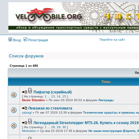
Имя пользователя:
Пароль:
{ LOG_ME_IN_SHORT
}
Перейти на сайт
Вход
Регистрация
Список форумов
Страница
1
из
486
По
Темы
Пифагор (серийный)
[ На страницу:
1
...
13
,
14
,
15
]
Denis Silantiev
» Пн июн 03 2024 00:02 в форуме
Лигерады
Лежажак из стекломата
yabagl
» Пт авг 07 2026 13:36 в форуме
Технические курьёзы и приколы н
Легендарный Streetstepper MTS-26. Купить к сезону 2019г
[ На страницу:
1
...
28
,
29
,
30
]
Modulator
» Ср янв 23 2019 17:36 в форуме
Не наши конструкции (Европа, 