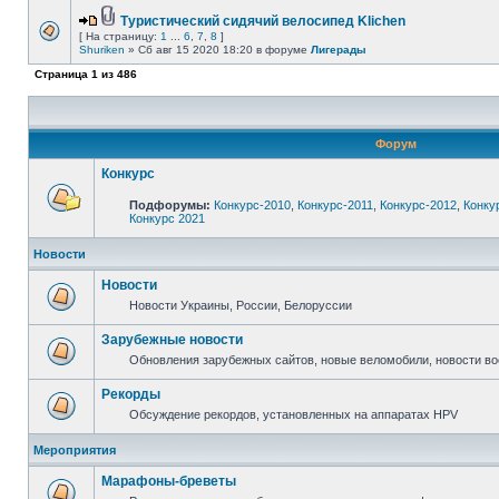
Туристический сидячий велосипед Klichen
[ На страницу:
1
...
6
,
7
,
8
]
Shuriken
» Сб авг 15 2020 18:20 в форуме
Лигерады
Страница
1
из
486
Форум
Конкурс
Подфорумы:
Конкурс-2010
,
Конкурс-2011
,
Конкурс-2012
,
Конку
Конкурс 2021
Новости
Новости
Новости Украины, России, Белоруссии
Зарубежные новости
Обновления зарубежных сайтов, новые веломобили, новости в
Рекорды
Обсуждение рекордов, установленных на аппаратах HPV
Мероприятия
Марафоны-бреветы