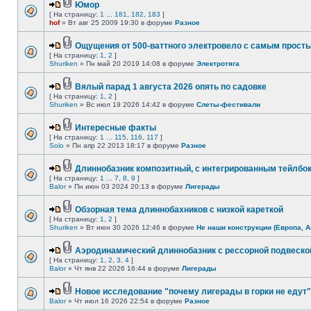
Юмор
[ На страницу:
1
...
181
,
182
,
183
]
hof
» Вт авг 25 2009 19:30 в форуме
Разное
Ощущения от 500-ваттного электровело с самым прост
[ На страницу:
1
,
2
]
Shuriken
» Пн май 20 2019 14:08 в форуме
Электротяга
Вялый парад 1 августа 2026 опять по садовке
[ На страницу:
1
,
2
]
Shuriken
» Вс июл 19 2026 14:42 в форуме
Слеты-фестивали
Интересные факты
[ На страницу:
1
...
115
,
116
,
117
]
Solo
» Пн апр 22 2013 18:17 в форуме
Разное
Длиннобазник композитный, с интегрированным тейлбо
[ На страницу:
1
...
7
,
8
,
9
]
Balor
» Пн июн 03 2024 20:13 в форуме
Лигерады
Обзорная тема длиннобахников с низкой кареткой
[ На страницу:
1
,
2
]
Shuriken
» Вт июн 30 2026 12:46 в форуме
Не наши конструкции (Европа, А
Аэродинамический длиннобазник с рессорной подвеско
[ На страницу:
1
,
2
,
3
,
4
]
Balor
» Чт янв 22 2026 16:44 в форуме
Лигерады
Новое исследование "почему лигерады в горки не едут"
Balor
» Чт июл 16 2026 22:54 в форуме
Разное