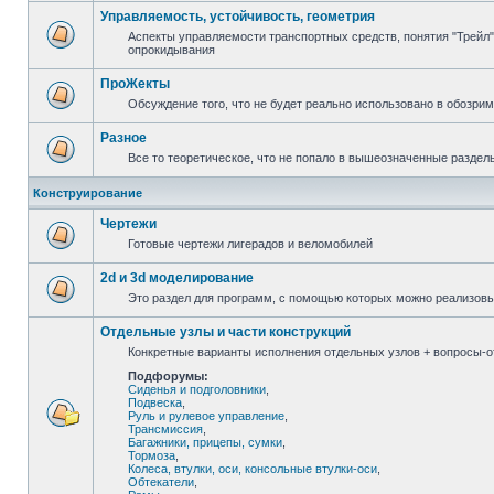
Управляемость, устойчивость, геометрия
Аспекты управляемости транспортных средств, понятия "Трейл",
опрокидывания
ПроЖекты
Обсуждение того, что не будет реально использовано в обозри
Разное
Все то теоретическое, что не попало в вышеозначенные раздел
Конструирование
Чертежи
Готовые чертежи лигерадов и веломобилей
2d и 3d моделирование
Это раздел для программ, с помощью которых можно реализов
Отдельные узлы и части конструкций
Конкретные варианты исполнения отдельных узлов + вопросы-от
Подфорумы:
Сиденья и подголовники
,
Подвеска
,
Руль и рулевое управление
,
Трансмиссия
,
Багажники, прицепы, сумки
,
Тормоза
,
Колеса, втулки, оси, консольные втулки-оси
,
Обтекатели
,