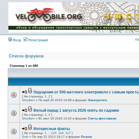
Имя пользователя:
Пароль:
{ LOG_ME_IN_SHORT
}
Пе
Вход
Регистрация
Список форумов
Страница
1
из
486
Ощущения от 500-ваттного электровело с самым прост
[ На страницу:
1
,
2
]
Shuriken
» Пн май 20 2019 14:08 в форуме
Электротяга
Вялый парад 1 августа 2026 опять по садовке
[ На страницу:
1
,
2
]
Shuriken
» Вс июл 19 2026 14:42 в форуме
Слеты-фестивали
Интересные факты
[ На страницу:
1
...
115
,
116
,
117
]
Solo
» Пн апр 22 2013 18:17 в форуме
Разное