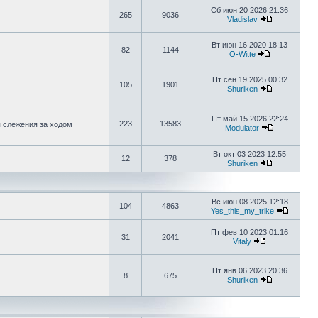
Сб июн 20 2026 21:36
265
9036
Vladislav
Вт июн 16 2020 18:13
82
1144
O-Witte
Пт сен 19 2025 00:32
105
1901
Shuriken
Пт май 15 2026 22:24
223
13583
я слежения за ходом
Modulator
Вт окт 03 2023 12:55
12
378
Shuriken
Вс июн 08 2025 12:18
104
4863
Yes_this_my_trike
Пт фев 10 2023 01:16
31
2041
Vitaly
Пт янв 06 2023 20:36
8
675
Shuriken