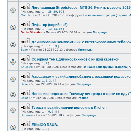
Легендарный Streetstepper MTS-26. Купить к сезону 2019г
[ На страницу:
1
...
28
,
29
,
30
]
Modulator
» Ср янв 23 2019 17:36 в форуме
Не наши конструкции (Европа, 
Пифагор (серийный)
[ На страницу:
1
...
13
,
14
,
15
]
Denis Silantiev
» Пн июн 03 2024 00:02 в форуме
Лигерады
Длиннобазник композитный, с интегрированным тейлбо
[ На страницу:
1
...
7
,
8
,
9
]
Balor
» Пн июн 03 2024 20:13 в форуме
Лигерады
Обзорная тема длиннобахников с низкой кареткой
[ На страницу:
1
,
2
]
Shuriken
» Вт июн 30 2026 12:46 в форуме
Не наши конструкции (Европа, А
Аэродинамический длиннобазник с рессорной подвеско
[ На страницу:
1
,
2
,
3
,
4
]
Balor
» Чт янв 22 2026 16:44 в форуме
Лигерады
Новое исследование "почему лигерады в горки не едут"
Balor
» Чт июл 16 2026 22:54 в форуме
Разное
Туристический сидячий велосипед Klichen
[ На страницу:
1
...
6
,
7
,
8
]
Shuriken
» Сб авг 15 2020 18:20 в форуме
Лигерады
ElliptiGO RSUB.
[ На страницу:
1
,
2
]