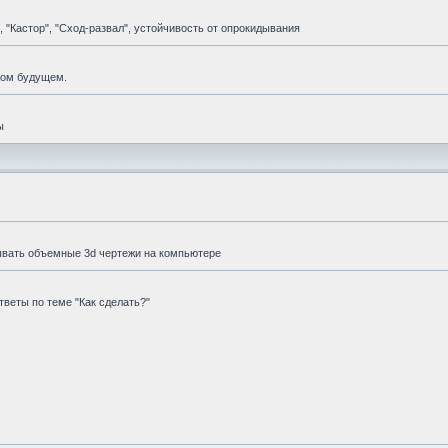
 "Кастор", "Сход-развал", устойчивость от опрокидывания
мом будущем.
ы
ывать объемные 3d чертежи на компьютере
веты по теме "Как сделать?"