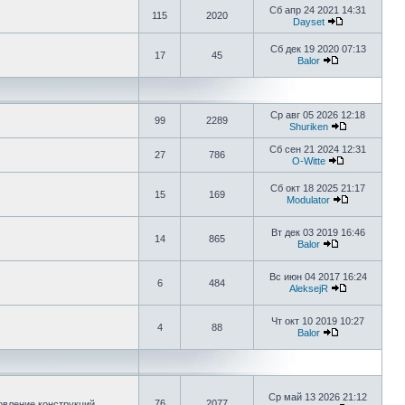
Сб апр 24 2021 14:31
115
2020
Dayset
Сб дек 19 2020 07:13
17
45
Balor
Ср авг 05 2026 12:18
99
2289
Shuriken
Сб сен 21 2024 12:31
27
786
O-Witte
Сб окт 18 2025 21:17
15
169
Modulator
Вт дек 03 2019 16:46
14
865
Balor
Вс июн 04 2017 16:24
6
484
AleksejR
Чт окт 10 2019 10:27
4
88
Balor
Ср май 13 2026 21:12
76
2077
овление конструкций