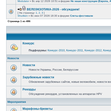
Modulator
» Вс апр 12 2026 10:51 в форуме
Не наши конструкции (Европа, 
ВЕЛОЭКЗОТИКА-2026 - обсуждаем!
[ На страницу:
1
,
2
,
3
]
Shuriken
» Вс июн 07 2026 18:30 в форуме
Слеты-фестивали
Страница
1
из
486
Конкурс
Подфорумы:
Конкурс-2010
,
Конкурс-2011
,
Конкурс-2012
,
Конку
Новости
Новости
Новости Украины, России, Белоруссии
Зарубежные новости
Обновления зарубежных сайтов, новые веломобили, новости в
Рекорды
Обсуждение рекордов, установленных на аппаратах HPV
Мероприятия
Марафоны-бреветы