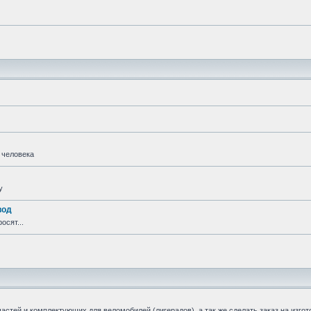
 человека
у
вод
осят...
стей и комплектующих для веломобилей (лигерадов), а так же сделать заказ на изгот