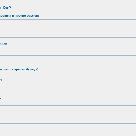
. Как?
Америка и прочие буржуи)
ксом
мерика и прочие буржуи)
й
: