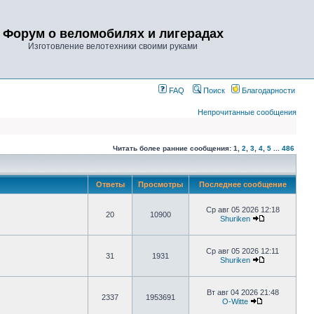
Форум о веломобилях и лигерадах
Изготовление велотехники своими руками
FAQ
Поиск
Благодарности
Непрочитанные сообщения
Читать более ранние сообщения:
1
,
2
,
3
,
4
,
5
...
486
Ответы
Просмотры
Последнее сообщение
Ср авг 05 2026 12:18
20
10900
Shuriken
Ср авг 05 2026 12:11
31
1931
Shuriken
Вт авг 04 2026 21:48
2337
1953691
O-Witte