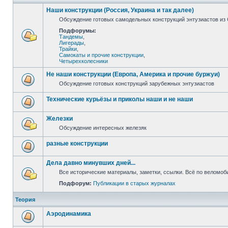
Наши конструкции (Россия, Украина и так далее)
Обсуждение готовых самодельных конструкций энтузиастов из С
Подфорумы:
Тандемы
,
Лигерады
,
Трайки
,
Самокаты и прочие конструкции
,
Четырехколесники
Не наши конструкции (Европа, Америка и прочие буржуи)
Обсуждение готовых конструкций зарубежных энтузиастов
Технические курьёзы и приколы наши и не наши
Железки
Обсуждение интересных железяк
разные конструкции
Дела давно минувших дней...
Все исторические материалы, заметки, ссылки. Всё по веломо
Подфорум:
Публикации в старых журналах
Теория
Аэродинамика