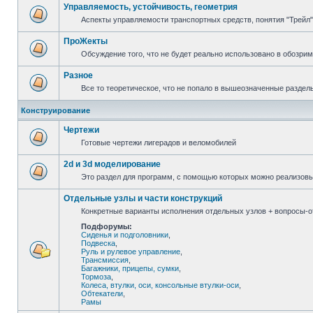
Управляемость, устойчивость, геометрия
Аспекты управляемости транспортных средств, понятия "Трейл",
ПроЖекты
Обсуждение того, что не будет реально использовано в обозри
Разное
Все то теоретическое, что не попало в вышеозначенные раздел
Конструирование
Чертежи
Готовые чертежи лигерадов и веломобилей
2d и 3d моделирование
Это раздел для программ, с помощью которых можно реализов
Отдельные узлы и части конструкций
Конкретные варианты исполнения отдельных узлов + вопросы-от
Подфорумы:
Сиденья и подголовники
,
Подвеска
,
Руль и рулевое управление
,
Трансмиссия
,
Багажники, прицепы, сумки
,
Тормоза
,
Колеса, втулки, оси, консольные втулки-оси
,
Обтекатели
,
Рамы