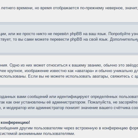
 летнего времени, но время отображается по-прежнему неверное, значит
ии, или же просто никто не перевёл phpBB на ваш язык. Попробуйте узн
ествует, то вы сами можете перевести phpBB на свой язык. Дополнител
ния. Одно из них может относиться к вашему званию, обычно это звёздо
лее крупное, изображение известно как «аватара» и обычно уникально д
ть использованы. Если вы не можете использовать аватары, свяжитесь с
озданных вами сообщений или идентифицируют определённых пользовате
так как они установлены её администратором. Пожалуйста, не засоряйт
, и модератор или администратор понизят значение вашего счётчика со
а конференцию!
-сообщения другим пользователям через встроенную в конференцию форм
й системой анонимными пользователями.