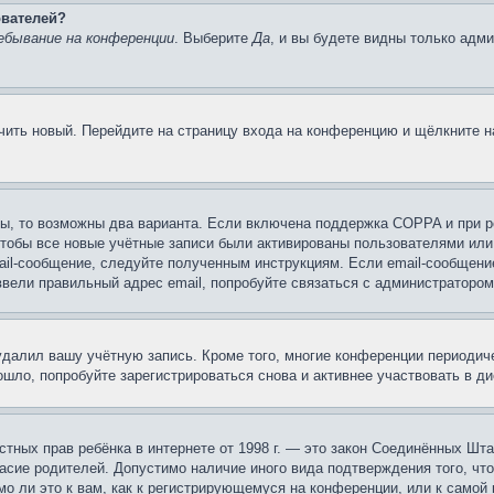
ователей?
ебывание на конференции
. Выберите
Да
, и вы будете видны только адм
учить новый. Перейдите на страницу входа на конференцию и щёлкните 
ы, то возможны два варианта. Если включена поддержка COPPA и при ре
чтобы все новые учётные записи были активированы пользователями или
ail-сообщение, следуйте полученным инструкциям. Если email-сообщение
ввели правильный адрес email, попробуйте связаться с администратором
 удалил вашу учётную запись. Кроме того, многие конференции периоди
шло, попробуйте зарегистрироваться снова и активнее участвовать в ди
 частных прав ребёнка в интернете от 1998 г. — это закон Соединённых 
асие родителей. Допустимо наличие иного вида подтверждения того, чт
о ли это к вам, как к регистрирующемуся на конференции, или к самой