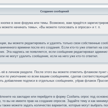
Создание сообщений
кнопке в окне форума или темы. Возможно, вам придётся зарегистриров
 можете начинать темы», «Вы можете голосовать в опросах» и т. п.
ции, вы можете редактировать и удалять только свои собственные сооб
аниченного времени после его создания. Если кто-то уже ответил на со
 них. Эта надпись не появляется, если сообщение редактировал админис
ли не могут удалить сообщение, если на него уже кто-то ответил.
 её в личном разделе. После этого вы можете отметить флажком пункт
писи по умолчанию ко всем вашим сообщениям, сделав соответствующий
нить добавление подписи в отдельных сообщениях, убрав флажок
Присое
ёлкните на закладке или перейдите в форму
Создать опрос
под основно
, то вы не имеете прав на создание опросов. Задайте тему и как миним
ы также можете задать количество вариантов, которые могут выбрать п