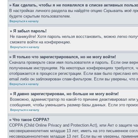
» Как сделать, чтобы я не появлялся в списке активных польз
В настройках личного раздела вы найдёте опцию
Скрывать моё пр
будете скрытым пользователем.
Вернуться к началу
» Я забыл пароль!
Не паникуйте! Хотя пароль нельзя восстановить, можно легко пол
сможете войти на конференцию.
Вернуться к началу
» Я только что зарегистрировался, но не могу войти!
Сначала проверьте свои имя пользователя и пароль. Если они верн
полученным инструкциям. На некоторых конференциях требуется, 
отображается в процессе регистрации. Если вам было прислано em
email либо он заблокирован спам-фильтром. Если вы уверены, что 
Вернуться к началу
» Я давно зарегистрирован, но больше не могу войти!
Возможно, администратор по какой-то причине деактивировал или
сообщения, чтобы уменьшить размер базы данных. Если это произо
Вернуться к началу
» Что такое COPPA?
COPPA (Child Online Privacy and Protection Act), или Акт о защите
несовершеннолетних младше 13 лет, иметь на это письменное согл
несовершеннолетних младше 13 лет. Если вы не уверены, применим