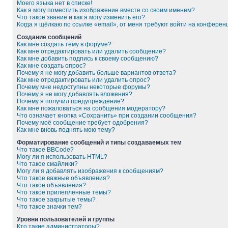
Моего языка нет в списке!
Как я могу поместить изображение вместе со своим именем?
Что такое звание и как я могу изменить его?
Когда я щёлкаю по ссылке «email», от меня требуют войти на конферен
Создание сообщений
Как мне создать тему в форуме?
Как мне отредактировать или удалить сообщение?
Как мне добавить подпись к своему сообщению?
Как мне создать опрос?
Почему я не могу добавить больше вариантов ответа?
Как мне отредактировать или удалить опрос?
Почему мне недоступны некоторые форумы?
Почему я не могу добавлять вложения?
Почему я получил предупреждение?
Как мне пожаловаться на сообщения модератору?
Что означает кнопка «Сохранить» при создании сообщения?
Почему моё сообщение требует одобрения?
Как мне вновь поднять мою тему?
Форматирование сообщений и типы создаваемых тем
Что такое BBCode?
Могу ли я использовать HTML?
Что такое смайлики?
Могу ли я добавлять изображения к сообщениям?
Что такое важные объявления?
Что такое объявления?
Что такое прилепленные темы?
Что такое закрытые темы?
Что такое значки тем?
Уровни пользователей и группы
Кто такие администраторы?