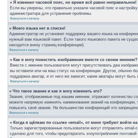
» Я изменил часовой пояс, но время всё равно неправильное!
Если вы уверены, что правильно указали часовой пояс и настройку
администратора для устранения проблемы.
Вернуться к началу
» Моего языка нет в списке!
Администратор не установил поддержку вашего языка на конференц
нужный вам языковой пакет. Если такого языкового пакета не сущ
находится внизу страниц конференции).
Вернуться к началу
» Как я могу поместить изображение вместе со своим именем?
Вместе с именем пользователя могут присутствовать два изображе
вы оставили или на ваш статус на конференции. Другое, обычно бо
поддержка аватар, и от него же зависит, какие аватары могут бы
Вернуться к началу
» Что такое звание и как я могу изменить его?
Звания, отображаемые под вашим именем, отражают количество с
можете напрямую изменять наименования званий на конференции, 
повысить своё звание. На большинстве конференций это запрещено
Вернуться к началу
» Когда я щёлкаю по ссылке «email», от меня требуют войти н
Только зарегистрированные пользователи могут отправлять email
сделано для того, чтобы предотвратить злоупотребления почтово