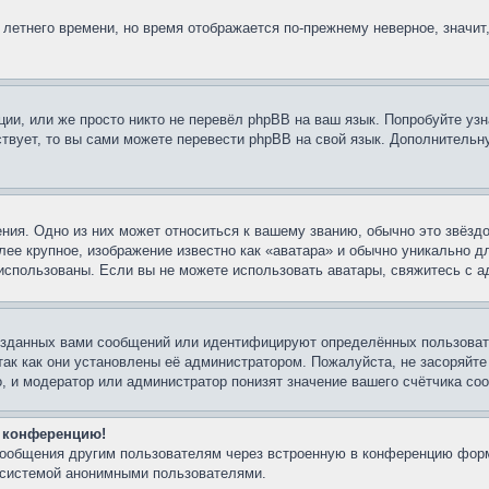
 летнего времени, но время отображается по-прежнему неверное, значит
ии, или же просто никто не перевёл phpBB на ваш язык. Попробуйте узн
ествует, то вы сами можете перевести phpBB на свой язык. Дополнител
ния. Одно из них может относиться к вашему званию, обычно это звёздо
лее крупное, изображение известно как «аватара» и обычно уникально д
ть использованы. Если вы не можете использовать аватары, свяжитесь с
озданных вами сообщений или идентифицируют определённых пользовате
так как они установлены её администратором. Пожалуйста, не засоряйт
, и модератор или администратор понизят значение вашего счётчика со
а конференцию!
-сообщения другим пользователям через встроенную в конференцию форм
й системой анонимными пользователями.