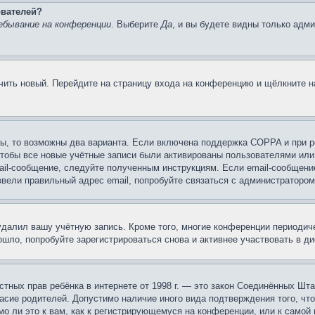
ователей?
ебывание на конференции
. Выберите
Да
, и вы будете видны только адм
учить новый. Перейдите на страницу входа на конференцию и щёлкните 
ы, то возможны два варианта. Если включена поддержка COPPA и при ре
чтобы все новые учётные записи были активированы пользователями или
ail-сообщение, следуйте полученным инструкциям. Если email-сообщение
ввели правильный адрес email, попробуйте связаться с администратором
 удалил вашу учётную запись. Кроме того, многие конференции периоди
шло, попробуйте зарегистрироваться снова и активнее участвовать в ди
 частных прав ребёнка в интернете от 1998 г. — это закон Соединённых 
асие родителей. Допустимо наличие иного вида подтверждения того, чт
о ли это к вам, как к регистрирующемуся на конференции, или к самой