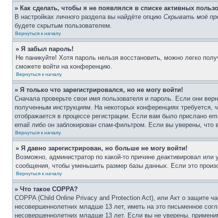
» Как сделать, чтобы я не появлялся в списке активных польз
В настройках личного раздела вы найдёте опцию
Скрывать моё пр
будете скрытым пользователем.
Вернуться к началу
» Я забыл пароль!
Не паникуйте! Хотя пароль нельзя восстановить, можно легко пол
сможете войти на конференцию.
Вернуться к началу
» Я только что зарегистрировался, но не могу войти!
Сначала проверьте свои имя пользователя и пароль. Если они верн
полученным инструкциям. На некоторых конференциях требуется, 
отображается в процессе регистрации. Если вам было прислано em
email либо он заблокирован спам-фильтром. Если вы уверены, что 
Вернуться к началу
» Я давно зарегистрирован, но больше не могу войти!
Возможно, администратор по какой-то причине деактивировал или
сообщения, чтобы уменьшить размер базы данных. Если это произо
Вернуться к началу
» Что такое COPPA?
COPPA (Child Online Privacy and Protection Act), или Акт о защите
несовершеннолетних младше 13 лет, иметь на это письменное согл
несовершеннолетних младше 13 лет. Если вы не уверены, применим