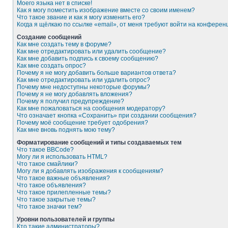
Моего языка нет в списке!
Как я могу поместить изображение вместе со своим именем?
Что такое звание и как я могу изменить его?
Когда я щёлкаю по ссылке «email», от меня требуют войти на конферен
Создание сообщений
Как мне создать тему в форуме?
Как мне отредактировать или удалить сообщение?
Как мне добавить подпись к своему сообщению?
Как мне создать опрос?
Почему я не могу добавить больше вариантов ответа?
Как мне отредактировать или удалить опрос?
Почему мне недоступны некоторые форумы?
Почему я не могу добавлять вложения?
Почему я получил предупреждение?
Как мне пожаловаться на сообщения модератору?
Что означает кнопка «Сохранить» при создании сообщения?
Почему моё сообщение требует одобрения?
Как мне вновь поднять мою тему?
Форматирование сообщений и типы создаваемых тем
Что такое BBCode?
Могу ли я использовать HTML?
Что такое смайлики?
Могу ли я добавлять изображения к сообщениям?
Что такое важные объявления?
Что такое объявления?
Что такое прилепленные темы?
Что такое закрытые темы?
Что такое значки тем?
Уровни пользователей и группы
Кто такие администраторы?