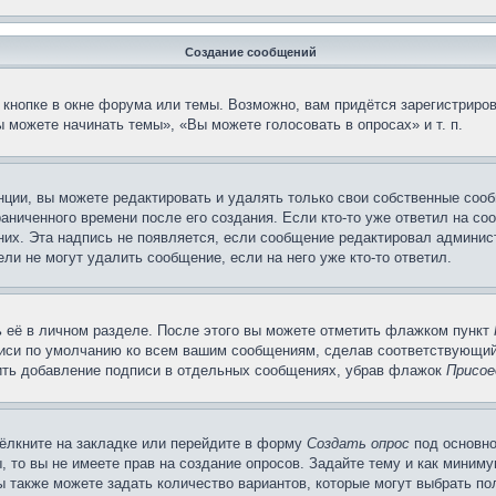
Создание сообщений
кнопке в окне форума или темы. Возможно, вам придётся зарегистриров
 можете начинать темы», «Вы можете голосовать в опросах» и т. п.
ции, вы можете редактировать и удалять только свои собственные сооб
аниченного времени после его создания. Если кто-то уже ответил на со
 них. Эта надпись не появляется, если сообщение редактировал админис
ли не могут удалить сообщение, если на него уже кто-то ответил.
 её в личном разделе. После этого вы можете отметить флажком пункт
писи по умолчанию ко всем вашим сообщениям, сделав соответствующий
нить добавление подписи в отдельных сообщениях, убрав флажок
Присое
ёлкните на закладке или перейдите в форму
Создать опрос
под основно
, то вы не имеете прав на создание опросов. Задайте тему и как миним
ы также можете задать количество вариантов, которые могут выбрать п