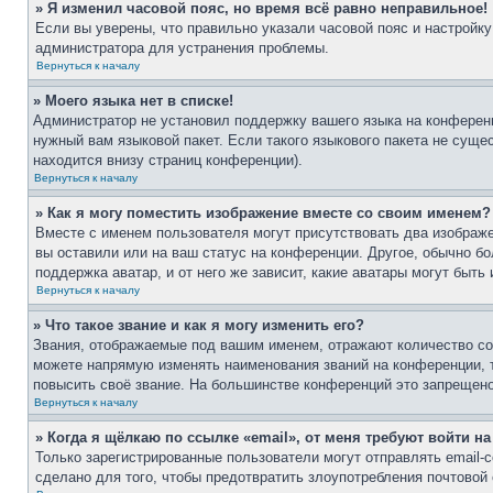
» Я изменил часовой пояс, но время всё равно неправильное!
Если вы уверены, что правильно указали часовой пояс и настройку
администратора для устранения проблемы.
Вернуться к началу
» Моего языка нет в списке!
Администратор не установил поддержку вашего языка на конференц
нужный вам языковой пакет. Если такого языкового пакета не сущ
находится внизу страниц конференции).
Вернуться к началу
» Как я могу поместить изображение вместе со своим именем?
Вместе с именем пользователя могут присутствовать два изображе
вы оставили или на ваш статус на конференции. Другое, обычно бо
поддержка аватар, и от него же зависит, какие аватары могут бы
Вернуться к началу
» Что такое звание и как я могу изменить его?
Звания, отображаемые под вашим именем, отражают количество с
можете напрямую изменять наименования званий на конференции, 
повысить своё звание. На большинстве конференций это запрещено
Вернуться к началу
» Когда я щёлкаю по ссылке «email», от меня требуют войти н
Только зарегистрированные пользователи могут отправлять email
сделано для того, чтобы предотвратить злоупотребления почтово