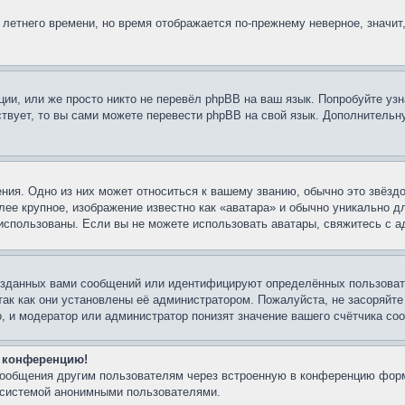
 летнего времени, но время отображается по-прежнему неверное, значит
ии, или же просто никто не перевёл phpBB на ваш язык. Попробуйте узн
ествует, то вы сами можете перевести phpBB на свой язык. Дополнител
ния. Одно из них может относиться к вашему званию, обычно это звёздо
лее крупное, изображение известно как «аватара» и обычно уникально д
ть использованы. Если вы не можете использовать аватары, свяжитесь с
озданных вами сообщений или идентифицируют определённых пользовате
так как они установлены её администратором. Пожалуйста, не засоряйт
, и модератор или администратор понизят значение вашего счётчика со
а конференцию!
-сообщения другим пользователям через встроенную в конференцию форм
й системой анонимными пользователями.