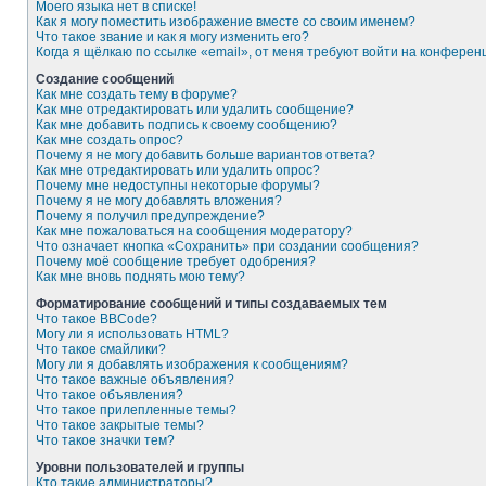
Моего языка нет в списке!
Как я могу поместить изображение вместе со своим именем?
Что такое звание и как я могу изменить его?
Когда я щёлкаю по ссылке «email», от меня требуют войти на конферен
Создание сообщений
Как мне создать тему в форуме?
Как мне отредактировать или удалить сообщение?
Как мне добавить подпись к своему сообщению?
Как мне создать опрос?
Почему я не могу добавить больше вариантов ответа?
Как мне отредактировать или удалить опрос?
Почему мне недоступны некоторые форумы?
Почему я не могу добавлять вложения?
Почему я получил предупреждение?
Как мне пожаловаться на сообщения модератору?
Что означает кнопка «Сохранить» при создании сообщения?
Почему моё сообщение требует одобрения?
Как мне вновь поднять мою тему?
Форматирование сообщений и типы создаваемых тем
Что такое BBCode?
Могу ли я использовать HTML?
Что такое смайлики?
Могу ли я добавлять изображения к сообщениям?
Что такое важные объявления?
Что такое объявления?
Что такое прилепленные темы?
Что такое закрытые темы?
Что такое значки тем?
Уровни пользователей и группы
Кто такие администраторы?