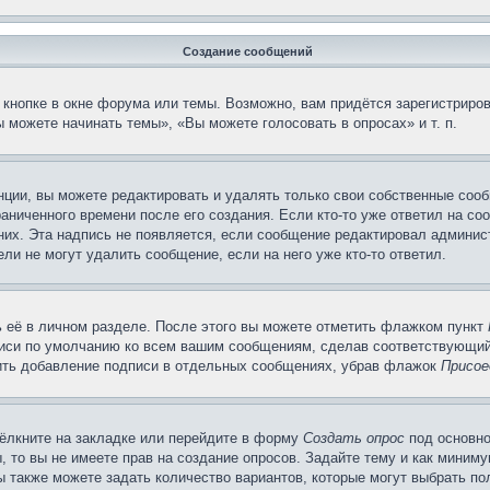
Создание сообщений
кнопке в окне форума или темы. Возможно, вам придётся зарегистриров
 можете начинать темы», «Вы можете голосовать в опросах» и т. п.
ции, вы можете редактировать и удалять только свои собственные сооб
аниченного времени после его создания. Если кто-то уже ответил на со
 них. Эта надпись не появляется, если сообщение редактировал админис
ли не могут удалить сообщение, если на него уже кто-то ответил.
 её в личном разделе. После этого вы можете отметить флажком пункт
писи по умолчанию ко всем вашим сообщениям, сделав соответствующий
нить добавление подписи в отдельных сообщениях, убрав флажок
Присое
ёлкните на закладке или перейдите в форму
Создать опрос
под основно
, то вы не имеете прав на создание опросов. Задайте тему и как миним
ы также можете задать количество вариантов, которые могут выбрать п