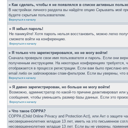
» Как сделать, чтобы я не появлялся в списке активных польз
В настройках личного раздела вы найдёте опцию
Скрывать моё пр
будете скрытым пользователем.
Вернуться к началу
» Я забыл пароль!
Не паникуйте! Хотя пароль нельзя восстановить, можно легко пол
сможете войти на конференцию.
Вернуться к началу
» Я только что зарегистрировался, но не могу войти!
Сначала проверьте свои имя пользователя и пароль. Если они верн
полученным инструкциям. На некоторых конференциях требуется, 
отображается в процессе регистрации. Если вам было прислано em
email либо он заблокирован спам-фильтром. Если вы уверены, что 
Вернуться к началу
» Я давно зарегистрирован, но больше не могу войти!
Возможно, администратор по какой-то причине деактивировал или
сообщения, чтобы уменьшить размер базы данных. Если это произо
Вернуться к началу
» Что такое COPPA?
COPPA (Child Online Privacy and Protection Act), или Акт о защите
несовершеннолетних младше 13 лет, иметь на это письменное согл
несовершеннолетних младше 13 лет. Если вы не уверены, применим