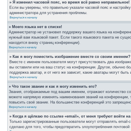
» Я изменил часовой пояс, но время всё равно неправильное!
Если вы уверены, что правильно указали часовой пояс и настройку
администратора для устранения проблемы.
Вернуться к началу
» Моего языка нет в списке!
Администратор не установил поддержку вашего языка на конференц
нужный вам языковой пакет. Если такого языкового пакета не сущ
находится внизу страниц конференции).
Вернуться к началу
» Как я могу поместить изображение вместе со своим именем?
Вместе с именем пользователя могут присутствовать два изображе
вы оставили или на ваш статус на конференции. Другое, обычно бо
поддержка аватар, и от него же зависит, какие аватары могут бы
Вернуться к началу
» Что такое звание и как я могу изменить его?
Звания, отображаемые под вашим именем, отражают количество с
можете напрямую изменять наименования званий на конференции, 
повысить своё звание. На большинстве конференций это запрещено
Вернуться к началу
» Когда я щёлкаю по ссылке «email», от меня требуют войти н
Только зарегистрированные пользователи могут отправлять email
сделано для того, чтобы предотвратить злоупотребления почтово