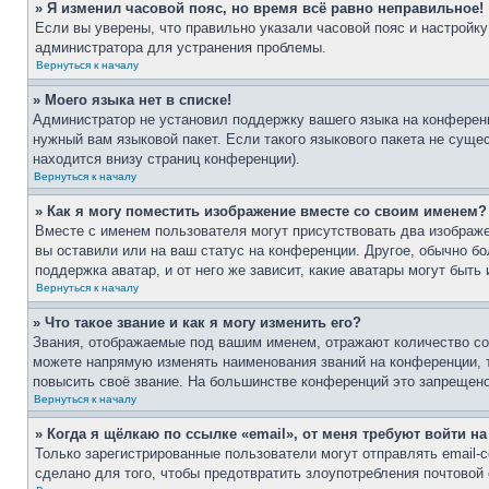
» Я изменил часовой пояс, но время всё равно неправильное!
Если вы уверены, что правильно указали часовой пояс и настройку
администратора для устранения проблемы.
Вернуться к началу
» Моего языка нет в списке!
Администратор не установил поддержку вашего языка на конференц
нужный вам языковой пакет. Если такого языкового пакета не сущ
находится внизу страниц конференции).
Вернуться к началу
» Как я могу поместить изображение вместе со своим именем?
Вместе с именем пользователя могут присутствовать два изображе
вы оставили или на ваш статус на конференции. Другое, обычно бо
поддержка аватар, и от него же зависит, какие аватары могут бы
Вернуться к началу
» Что такое звание и как я могу изменить его?
Звания, отображаемые под вашим именем, отражают количество с
можете напрямую изменять наименования званий на конференции, 
повысить своё звание. На большинстве конференций это запрещено
Вернуться к началу
» Когда я щёлкаю по ссылке «email», от меня требуют войти н
Только зарегистрированные пользователи могут отправлять email
сделано для того, чтобы предотвратить злоупотребления почтово