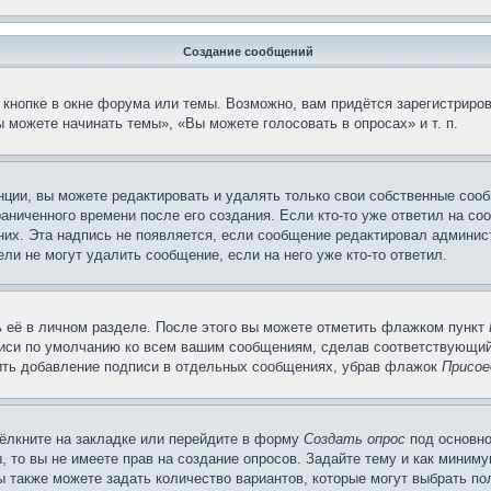
Создание сообщений
кнопке в окне форума или темы. Возможно, вам придётся зарегистриров
 можете начинать темы», «Вы можете голосовать в опросах» и т. п.
ции, вы можете редактировать и удалять только свои собственные сооб
аниченного времени после его создания. Если кто-то уже ответил на со
 них. Эта надпись не появляется, если сообщение редактировал админис
ли не могут удалить сообщение, если на него уже кто-то ответил.
 её в личном разделе. После этого вы можете отметить флажком пункт
писи по умолчанию ко всем вашим сообщениям, сделав соответствующий
нить добавление подписи в отдельных сообщениях, убрав флажок
Присое
ёлкните на закладке или перейдите в форму
Создать опрос
под основно
, то вы не имеете прав на создание опросов. Задайте тему и как миним
ы также можете задать количество вариантов, которые могут выбрать п