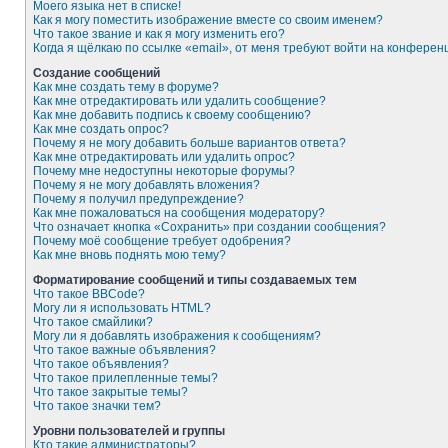
Моего языка нет в списке!
Как я могу поместить изображение вместе со своим именем?
Что такое звание и как я могу изменить его?
Когда я щёлкаю по ссылке «email», от меня требуют войти на конферен
Создание сообщений
Как мне создать тему в форуме?
Как мне отредактировать или удалить сообщение?
Как мне добавить подпись к своему сообщению?
Как мне создать опрос?
Почему я не могу добавить больше вариантов ответа?
Как мне отредактировать или удалить опрос?
Почему мне недоступны некоторые форумы?
Почему я не могу добавлять вложения?
Почему я получил предупреждение?
Как мне пожаловаться на сообщения модератору?
Что означает кнопка «Сохранить» при создании сообщения?
Почему моё сообщение требует одобрения?
Как мне вновь поднять мою тему?
Форматирование сообщений и типы создаваемых тем
Что такое BBCode?
Могу ли я использовать HTML?
Что такое смайлики?
Могу ли я добавлять изображения к сообщениям?
Что такое важные объявления?
Что такое объявления?
Что такое прилепленные темы?
Что такое закрытые темы?
Что такое значки тем?
Уровни пользователей и группы
Кто такие администраторы?