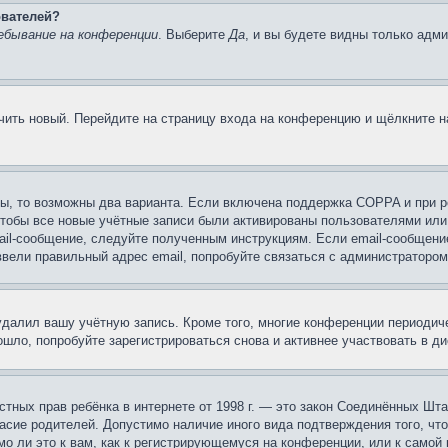
ователей?
ебывание на конференции
. Выберите
Да
, и вы будете видны только адм
учить новый. Перейдите на страницу входа на конференцию и щёлкните 
ы, то возможны два варианта. Если включена поддержка COPPA и при ре
чтобы все новые учётные записи были активированы пользователями или
ail-сообщение, следуйте полученным инструкциям. Если email-сообщение
ввели правильный адрес email, попробуйте связаться с администратором
 удалил вашу учётную запись. Кроме того, многие конференции периоди
шло, попробуйте зарегистрироваться снова и активнее участвовать в ди
 частных прав ребёнка в интернете от 1998 г. — это закон Соединённых 
асие родителей. Допустимо наличие иного вида подтверждения того, чт
о ли это к вам, как к регистрирующемуся на конференции, или к самой