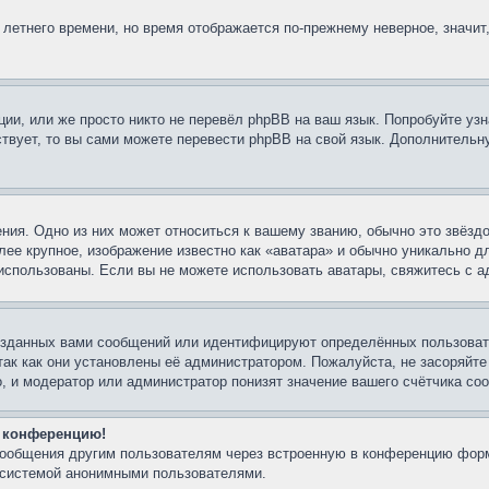
 летнего времени, но время отображается по-прежнему неверное, значит
ии, или же просто никто не перевёл phpBB на ваш язык. Попробуйте узн
ествует, то вы сами можете перевести phpBB на свой язык. Дополнител
ния. Одно из них может относиться к вашему званию, обычно это звёздо
лее крупное, изображение известно как «аватара» и обычно уникально д
ть использованы. Если вы не можете использовать аватары, свяжитесь с
озданных вами сообщений или идентифицируют определённых пользовате
так как они установлены её администратором. Пожалуйста, не засоряйт
, и модератор или администратор понизят значение вашего счётчика со
а конференцию!
-сообщения другим пользователям через встроенную в конференцию форм
й системой анонимными пользователями.