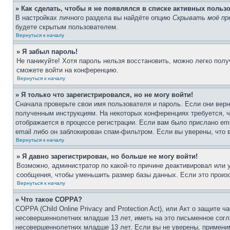
» Как сделать, чтобы я не появлялся в списке активных польз
В настройках личного раздела вы найдёте опцию
Скрывать моё пр
будете скрытым пользователем.
Вернуться к началу
» Я забыл пароль!
Не паникуйте! Хотя пароль нельзя восстановить, можно легко пол
сможете войти на конференцию.
Вернуться к началу
» Я только что зарегистрировался, но не могу войти!
Сначала проверьте свои имя пользователя и пароль. Если они верн
полученным инструкциям. На некоторых конференциях требуется, 
отображается в процессе регистрации. Если вам было прислано em
email либо он заблокирован спам-фильтром. Если вы уверены, что 
Вернуться к началу
» Я давно зарегистрирован, но больше не могу войти!
Возможно, администратор по какой-то причине деактивировал или
сообщения, чтобы уменьшить размер базы данных. Если это произо
Вернуться к началу
» Что такое COPPA?
COPPA (Child Online Privacy and Protection Act), или Акт о защите
несовершеннолетних младше 13 лет, иметь на это письменное согл
несовершеннолетних младше 13 лет. Если вы не уверены, применим