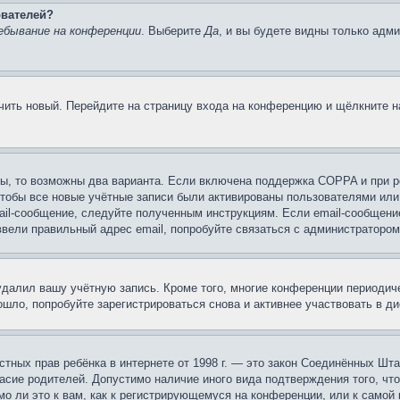
ователей?
ебывание на конференции
. Выберите
Да
, и вы будете видны только адм
учить новый. Перейдите на страницу входа на конференцию и щёлкните 
ы, то возможны два варианта. Если включена поддержка COPPA и при ре
чтобы все новые учётные записи были активированы пользователями или
ail-сообщение, следуйте полученным инструкциям. Если email-сообщение
ввели правильный адрес email, попробуйте связаться с администратором
 удалил вашу учётную запись. Кроме того, многие конференции периоди
шло, попробуйте зарегистрироваться снова и активнее участвовать в ди
 частных прав ребёнка в интернете от 1998 г. — это закон Соединённых 
асие родителей. Допустимо наличие иного вида подтверждения того, чт
о ли это к вам, как к регистрирующемуся на конференции, или к самой