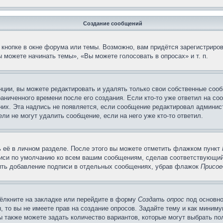
Создание сообщений
кнопке в окне форума или темы. Возможно, вам придётся зарегистриров
 можете начинать темы», «Вы можете голосовать в опросах» и т. п.
ции, вы можете редактировать и удалять только свои собственные сооб
аниченного времени после его создания. Если кто-то уже ответил на со
 них. Эта надпись не появляется, если сообщение редактировал админис
ли не могут удалить сообщение, если на него уже кто-то ответил.
 её в личном разделе. После этого вы можете отметить флажком пункт
писи по умолчанию ко всем вашим сообщениям, сделав соответствующий
нить добавление подписи в отдельных сообщениях, убрав флажок
Присое
ёлкните на закладке или перейдите в форму
Создать опрос
под основно
, то вы не имеете прав на создание опросов. Задайте тему и как миним
ы также можете задать количество вариантов, которые могут выбрать п