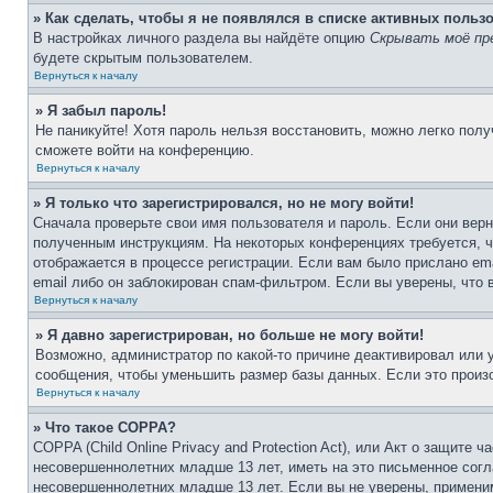
» Как сделать, чтобы я не появлялся в списке активных польз
В настройках личного раздела вы найдёте опцию
Скрывать моё пр
будете скрытым пользователем.
Вернуться к началу
» Я забыл пароль!
Не паникуйте! Хотя пароль нельзя восстановить, можно легко пол
сможете войти на конференцию.
Вернуться к началу
» Я только что зарегистрировался, но не могу войти!
Сначала проверьте свои имя пользователя и пароль. Если они верн
полученным инструкциям. На некоторых конференциях требуется, 
отображается в процессе регистрации. Если вам было прислано em
email либо он заблокирован спам-фильтром. Если вы уверены, что 
Вернуться к началу
» Я давно зарегистрирован, но больше не могу войти!
Возможно, администратор по какой-то причине деактивировал или
сообщения, чтобы уменьшить размер базы данных. Если это произо
Вернуться к началу
» Что такое COPPA?
COPPA (Child Online Privacy and Protection Act), или Акт о защите
несовершеннолетних младше 13 лет, иметь на это письменное согл
несовершеннолетних младше 13 лет. Если вы не уверены, применим