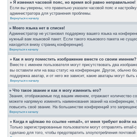
» Я изменил часовой пояс, но время всё равно неправильное!
Если вы уверены, что правильно указали часовой пояс и настройку
администратора для устранения проблемы.
Вернуться к началу
» Моего языка нет в списке!
Администратор не установил поддержку вашего языка на конференц
нужный вам языковой пакет. Если такого языкового пакета не сущ
находится внизу страниц конференции).
Вернуться к началу
» Как я могу поместить изображение вместе со своим именем?
Вместе с именем пользователя могут присутствовать два изображе
вы оставили или на ваш статус на конференции. Другое, обычно бо
поддержка аватар, и от него же зависит, какие аватары могут бы
Вернуться к началу
» Что такое звание и как я могу изменить его?
Звания, отображаемые под вашим именем, отражают количество с
можете напрямую изменять наименования званий на конференции, 
повысить своё звание. На большинстве конференций это запрещено
Вернуться к началу
» Когда я щёлкаю по ссылке «email», от меня требуют войти н
Только зарегистрированные пользователи могут отправлять email
сделано для того, чтобы предотвратить злоупотребления почтово