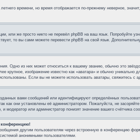
 летнего времени, но время отображается по-прежнему неверное, значит
ии, или же просто никто не перевёл phpBB на ваш язык. Попробуйте узн
ествует, то вы сами можете перевести phpBB на свой язык. Дополнител
ния. Одно из них может относиться к вашему званию, обычно это звёздо
лее крупное, изображение известно как «аватара» и обычно уникально д
ть использованы. Если вы не можете использовать аватары, свяжитесь с
озданных вами сообщений или идентифицируют определённых пользовате
так как они установлены её администратором. Пожалуйста, не засоряйт
, и модератор или администратор понизят значение вашего счётчика со
а конференцию!
-сообщения другим пользователям через встроенную в конференцию форм
й системой анонимными пользователями.