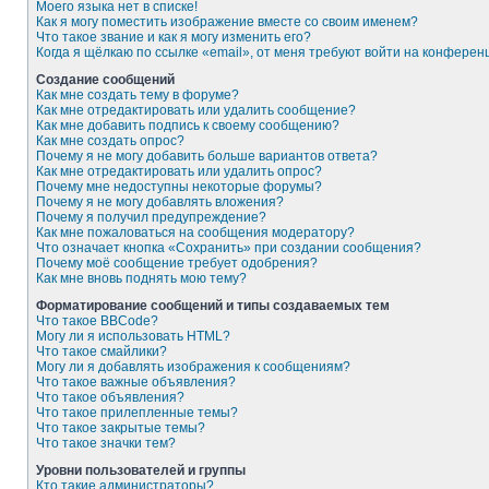
Моего языка нет в списке!
Как я могу поместить изображение вместе со своим именем?
Что такое звание и как я могу изменить его?
Когда я щёлкаю по ссылке «email», от меня требуют войти на конферен
Создание сообщений
Как мне создать тему в форуме?
Как мне отредактировать или удалить сообщение?
Как мне добавить подпись к своему сообщению?
Как мне создать опрос?
Почему я не могу добавить больше вариантов ответа?
Как мне отредактировать или удалить опрос?
Почему мне недоступны некоторые форумы?
Почему я не могу добавлять вложения?
Почему я получил предупреждение?
Как мне пожаловаться на сообщения модератору?
Что означает кнопка «Сохранить» при создании сообщения?
Почему моё сообщение требует одобрения?
Как мне вновь поднять мою тему?
Форматирование сообщений и типы создаваемых тем
Что такое BBCode?
Могу ли я использовать HTML?
Что такое смайлики?
Могу ли я добавлять изображения к сообщениям?
Что такое важные объявления?
Что такое объявления?
Что такое прилепленные темы?
Что такое закрытые темы?
Что такое значки тем?
Уровни пользователей и группы
Кто такие администраторы?