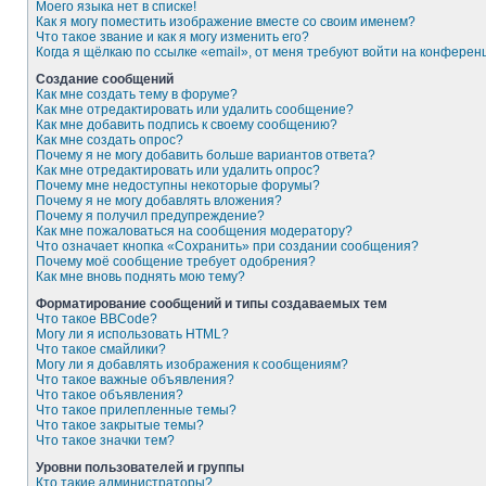
Моего языка нет в списке!
Как я могу поместить изображение вместе со своим именем?
Что такое звание и как я могу изменить его?
Когда я щёлкаю по ссылке «email», от меня требуют войти на конферен
Создание сообщений
Как мне создать тему в форуме?
Как мне отредактировать или удалить сообщение?
Как мне добавить подпись к своему сообщению?
Как мне создать опрос?
Почему я не могу добавить больше вариантов ответа?
Как мне отредактировать или удалить опрос?
Почему мне недоступны некоторые форумы?
Почему я не могу добавлять вложения?
Почему я получил предупреждение?
Как мне пожаловаться на сообщения модератору?
Что означает кнопка «Сохранить» при создании сообщения?
Почему моё сообщение требует одобрения?
Как мне вновь поднять мою тему?
Форматирование сообщений и типы создаваемых тем
Что такое BBCode?
Могу ли я использовать HTML?
Что такое смайлики?
Могу ли я добавлять изображения к сообщениям?
Что такое важные объявления?
Что такое объявления?
Что такое прилепленные темы?
Что такое закрытые темы?
Что такое значки тем?
Уровни пользователей и группы
Кто такие администраторы?