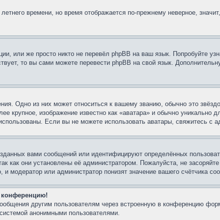
 летнего времени, но время отображается по-прежнему неверное, значит
ии, или же просто никто не перевёл phpBB на ваш язык. Попробуйте узн
ествует, то вы сами можете перевести phpBB на свой язык. Дополнител
ния. Одно из них может относиться к вашему званию, обычно это звёздо
лее крупное, изображение известно как «аватара» и обычно уникально д
ть использованы. Если вы не можете использовать аватары, свяжитесь с
озданных вами сообщений или идентифицируют определённых пользовате
так как они установлены её администратором. Пожалуйста, не засоряйт
, и модератор или администратор понизят значение вашего счётчика со
а конференцию!
-сообщения другим пользователям через встроенную в конференцию форм
й системой анонимными пользователями.