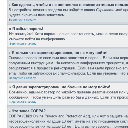
» Как сделать, чтобы я не появлялся в списке активных польз
В настройках личного раздела вы найдёте опцию
Скрывать моё пр
будете скрытым пользователем.
Вернуться к началу
» Я забыл пароль!
Не паникуйте! Хотя пароль нельзя восстановить, можно легко пол
сможете войти на конференцию.
Вернуться к началу
» Я только что зарегистрировался, но не могу войти!
Сначала проверьте свои имя пользователя и пароль. Если они верн
полученным инструкциям. На некоторых конференциях требуется, 
отображается в процессе регистрации. Если вам было прислано em
email либо он заблокирован спам-фильтром. Если вы уверены, что 
Вернуться к началу
» Я давно зарегистрирован, но больше не могу войти!
Возможно, администратор по какой-то причине деактивировал или
сообщения, чтобы уменьшить размер базы данных. Если это произо
Вернуться к началу
» Что такое COPPA?
COPPA (Child Online Privacy and Protection Act), или Акт о защите
несовершеннолетних младше 13 лет, иметь на это письменное согл
несовершеннолетних младше 13 лет. Если вы не уверены, применим