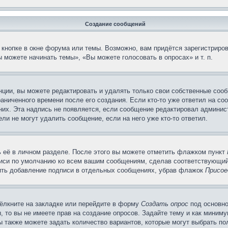
Создание сообщений
кнопке в окне форума или темы. Возможно, вам придётся зарегистриров
 можете начинать темы», «Вы можете голосовать в опросах» и т. п.
ции, вы можете редактировать и удалять только свои собственные сооб
аниченного времени после его создания. Если кто-то уже ответил на со
 них. Эта надпись не появляется, если сообщение редактировал админис
ли не могут удалить сообщение, если на него уже кто-то ответил.
 её в личном разделе. После этого вы можете отметить флажком пункт
писи по умолчанию ко всем вашим сообщениям, сделав соответствующий
нить добавление подписи в отдельных сообщениях, убрав флажок
Присое
ёлкните на закладке или перейдите в форму
Создать опрос
под основно
, то вы не имеете прав на создание опросов. Задайте тему и как миним
ы также можете задать количество вариантов, которые могут выбрать п