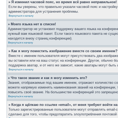
» Я изменил часовой пояс, но время всё равно неправильное!
Если вы уверены, что правильно указали часовой пояс и настройку
администратора для устранения проблемы.
Вернуться к началу
» Моего языка нет в списке!
Администратор не установил поддержку вашего языка на конференц
нужный вам языковой пакет. Если такого языкового пакета не сущ
находится внизу страниц конференции).
Вернуться к началу
» Как я могу поместить изображение вместе со своим именем?
Вместе с именем пользователя могут присутствовать два изображе
вы оставили или на ваш статус на конференции. Другое, обычно бо
поддержка аватар, и от него же зависит, какие аватары могут бы
Вернуться к началу
» Что такое звание и как я могу изменить его?
Звания, отображаемые под вашим именем, отражают количество с
можете напрямую изменять наименования званий на конференции, 
повысить своё звание. На большинстве конференций это запрещено
Вернуться к началу
» Когда я щёлкаю по ссылке «email», от меня требуют войти н
Только зарегистрированные пользователи могут отправлять email
сделано для того, чтобы предотвратить злоупотребления почтово