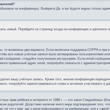
ователей?
ебывание на конференции
. Выберите
Да
, и вы будете видны только адм
учить новый. Перейдите на страницу входа на конференцию и щёлкните 
ы, то возможны два варианта. Если включена поддержка COPPA и при ре
чтобы все новые учётные записи были активированы пользователями или
ail-сообщение, следуйте полученным инструкциям. Если email-сообщение
ввели правильный адрес email, попробуйте связаться с администратором
 удалил вашу учётную запись. Кроме того, многие конференции периоди
шло, попробуйте зарегистрироваться снова и активнее участвовать в ди
 частных прав ребёнка в интернете от 1998 г. — это закон Соединённых 
асие родителей. Допустимо наличие иного вида подтверждения того, чт
о ли это к вам, как к регистрирующемуся на конференции, или к самой