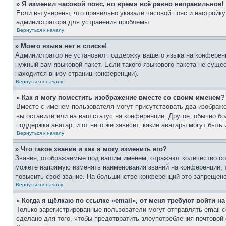
» Я изменил часовой пояс, но время всё равно неправильное!
Если вы уверены, что правильно указали часовой пояс и настройку
администратора для устранения проблемы.
Вернуться к началу
» Моего языка нет в списке!
Администратор не установил поддержку вашего языка на конференц
нужный вам языковой пакет. Если такого языкового пакета не сущ
находится внизу страниц конференции).
Вернуться к началу
» Как я могу поместить изображение вместе со своим именем?
Вместе с именем пользователя могут присутствовать два изображе
вы оставили или на ваш статус на конференции. Другое, обычно бо
поддержка аватар, и от него же зависит, какие аватары могут бы
Вернуться к началу
» Что такое звание и как я могу изменить его?
Звания, отображаемые под вашим именем, отражают количество с
можете напрямую изменять наименования званий на конференции, 
повысить своё звание. На большинстве конференций это запрещено
Вернуться к началу
» Когда я щёлкаю по ссылке «email», от меня требуют войти н
Только зарегистрированные пользователи могут отправлять email
сделано для того, чтобы предотвратить злоупотребления почтово