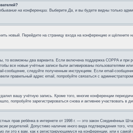
ователей?
ебывание на конференции
. Выберите
Да
, и вы будете видны только адм
учить новый. Перейдите на страницу входа на конференцию и щёлкните 
ы, то возможны два варианта. Если включена поддержка COPPA и при ре
чтобы все новые учётные записи были активированы пользователями или
ail-сообщение, следуйте полученным инструкциям. Если email-сообщение
ввели правильный адрес email, попробуйте связаться с администратором
 удалил вашу учётную запись. Кроме того, многие конференции периоди
шло, попробуйте зарегистрироваться снова и активнее участвовать в ди
 частных прав ребёнка в интернете от 1998 г. — это закон Соединённых 
асие родителей. Допустимо наличие иного вида подтверждения того, чт
о ли это к вам, как к регистрирующемуся на конференции, или к самой