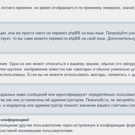
 летнего времени, но время отображается по-прежнему неверное, значит
ии, или же просто никто не перевёл phpBB на ваш язык. Попробуйте узн
ествует, то вы сами можете перевести phpBB на свой язык. Дополнител
ния. Одно из них может относиться к вашему званию, обычно это звёздо
лее крупное, изображение известно как «аватара» и обычно уникально д
ть использованы. Если вы не можете использовать аватары, свяжитесь с
озданных вами сообщений или идентифицируют определённых пользовате
так как они установлены её администратором. Пожалуйста, не засоряйт
, и модератор или администратор понизят значение вашего счётчика со
а конференцию!
-сообщения другим пользователям через встроенную в конференцию форм
й системой анонимными пользователями.