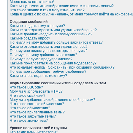
Моего языка нет в списке!
Как я могу поместить изображение вместе со своим именем?
Что такое звание и как я могу изменить его?
Когда я щёлкаю по ссылке «email», от меня требуют войти на конферен
Создание сообщений
Как мне создать тему в форуме?
Как мне отредактировать или удалить сообщение?
Как мне добавить подпись к своему сообщению?
Как мне создать опрос?
Почему я не могу добавить больше вариантов ответа?
Как мне отредактировать или удалить опрос?
Почему мне недоступны некоторые форумы?
Почему я не могу добавлять вложения?
Почему я получил предупреждение?
Как мне пожаловаться на сообщения модератору?
Что означает кнопка «Сохранить» при создании сообщения?
Почему моё сообщение требует одобрения?
Как мне вновь поднять мою тему?
Форматирование сообщений и типы создаваемых тем
Что такое BBCode?
Могу ли я использовать HTML?
Что такое смайлики?
Могу ли я добавлять изображения к сообщениям?
Что такое важные объявления?
Что такое объявления?
Что такое прилепленные темы?
Что такое закрытые темы?
Что такое значки тем?
Уровни пользователей и группы
Кто такие администраторы?