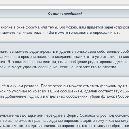
Создание сообщений
кнопке в окне форума или темы. Возможно, вам придётся зарегистриров
 можете начинать темы», «Вы можете голосовать в опросах» и т. п.
ции, вы можете редактировать и удалять только свои собственные сооб
аниченного времени после его создания. Если кто-то уже ответил на со
 них. Эта надпись не появляется, если сообщение редактировал админис
ли не могут удалить сообщение, если на него уже кто-то ответил.
 её в личном разделе. После этого вы можете отметить флажком пункт
писи по умолчанию ко всем вашим сообщениям, сделав соответствующий
нить добавление подписи в отдельных сообщениях, убрав флажок
Присое
ёлкните на закладке или перейдите в форму
Создать опрос
под основно
, то вы не имеете прав на создание опросов. Задайте тему и как миним
ы также можете задать количество вариантов, которые могут выбрать п