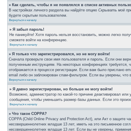
» Как сделать, чтобы я не появлялся в списке активных польз
В настройках личного раздела вы найдёте опцию
Скрывать моё пр
будете скрытым пользователем.
Вернуться к началу
» Я забыл пароль!
Не паникуйте! Хотя пароль нельзя восстановить, можно легко пол
сможете войти на конференцию.
Вернуться к началу
» Я только что зарегистрировался, но не могу войти!
Сначала проверьте свои имя пользователя и пароль. Если они верн
полученным инструкциям. На некоторых конференциях требуется, 
отображается в процессе регистрации. Если вам было прислано em
email либо он заблокирован спам-фильтром. Если вы уверены, что 
Вернуться к началу
» Я давно зарегистрирован, но больше не могу войти!
Возможно, администратор по какой-то причине деактивировал или
сообщения, чтобы уменьшить размер базы данных. Если это произо
Вернуться к началу
» Что такое COPPA?
COPPA (Child Online Privacy and Protection Act), или Акт о защите
несовершеннолетних младше 13 лет, иметь на это письменное согл
несовершеннолетних младше 13 лет. Если вы не уверены, применим