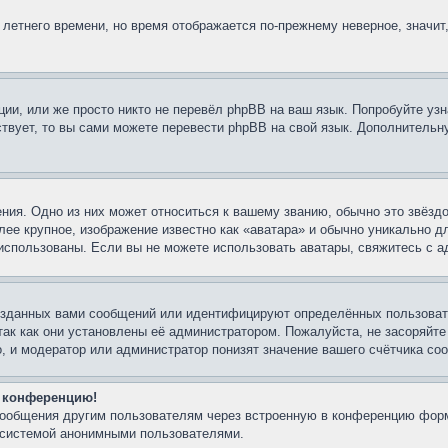
 летнего времени, но время отображается по-прежнему неверное, значит
ии, или же просто никто не перевёл phpBB на ваш язык. Попробуйте узн
ествует, то вы сами можете перевести phpBB на свой язык. Дополнител
ния. Одно из них может относиться к вашему званию, обычно это звёздо
лее крупное, изображение известно как «аватара» и обычно уникально д
ть использованы. Если вы не можете использовать аватары, свяжитесь с
озданных вами сообщений или идентифицируют определённых пользовате
так как они установлены её администратором. Пожалуйста, не засоряйт
, и модератор или администратор понизят значение вашего счётчика со
а конференцию!
-сообщения другим пользователям через встроенную в конференцию форм
й системой анонимными пользователями.