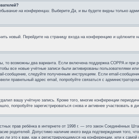
ователей?
ебывание на конференции
. Выберите
Да
, и вы будете видны только адм
учить новый. Перейдите на страницу входа на конференцию и щёлкните 
ы, то возможны два варианта. Если включена поддержка COPPA и при ре
чтобы все новые учётные записи были активированы пользователями или
ail-сообщение, следуйте полученным инструкциям. Если email-сообщение
ввели правильный адрес email, попробуйте связаться с администратором
 удалил вашу учётную запись. Кроме того, многие конференции периоди
шло, попробуйте зарегистрироваться снова и активнее участвовать в ди
 частных прав ребёнка в интернете от 1998 г. — это закон Соединённых 
асие родителей. Допустимо наличие иного вида подтверждения того, чт
о ли это к вам, как к регистрирующемуся на конференции, или к самой