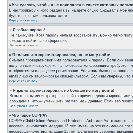
» Как сделать, чтобы я не появлялся в списке активных польз
В настройках личного раздела вы найдёте опцию
Скрывать моё пр
будете скрытым пользователем.
Вернуться к началу
» Я забыл пароль!
Не паникуйте! Хотя пароль нельзя восстановить, можно легко пол
сможете войти на конференцию.
Вернуться к началу
» Я только что зарегистрировался, но не могу войти!
Сначала проверьте свои имя пользователя и пароль. Если они верн
полученным инструкциям. На некоторых конференциях требуется, 
отображается в процессе регистрации. Если вам было прислано em
email либо он заблокирован спам-фильтром. Если вы уверены, что 
Вернуться к началу
» Я давно зарегистрирован, но больше не могу войти!
Возможно, администратор по какой-то причине деактивировал или
сообщения, чтобы уменьшить размер базы данных. Если это произо
Вернуться к началу
» Что такое COPPA?
COPPA (Child Online Privacy and Protection Act), или Акт о защите
несовершеннолетних младше 13 лет, иметь на это письменное согл
несовершеннолетних младше 13 лет. Если вы не уверены, применим