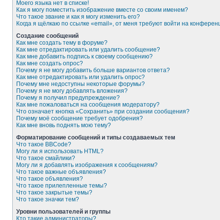
Моего языка нет в списке!
Как я могу поместить изображение вместе со своим именем?
Что такое звание и как я могу изменить его?
Когда я щёлкаю по ссылке «email», от меня требуют войти на конферен
Создание сообщений
Как мне создать тему в форуме?
Как мне отредактировать или удалить сообщение?
Как мне добавить подпись к своему сообщению?
Как мне создать опрос?
Почему я не могу добавить больше вариантов ответа?
Как мне отредактировать или удалить опрос?
Почему мне недоступны некоторые форумы?
Почему я не могу добавлять вложения?
Почему я получил предупреждение?
Как мне пожаловаться на сообщения модератору?
Что означает кнопка «Сохранить» при создании сообщения?
Почему моё сообщение требует одобрения?
Как мне вновь поднять мою тему?
Форматирование сообщений и типы создаваемых тем
Что такое BBCode?
Могу ли я использовать HTML?
Что такое смайлики?
Могу ли я добавлять изображения к сообщениям?
Что такое важные объявления?
Что такое объявления?
Что такое прилепленные темы?
Что такое закрытые темы?
Что такое значки тем?
Уровни пользователей и группы
Кто такие администраторы?