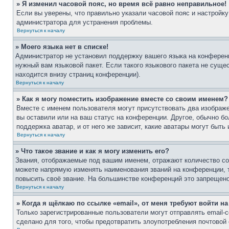
» Я изменил часовой пояс, но время всё равно неправильное!
Если вы уверены, что правильно указали часовой пояс и настройку
администратора для устранения проблемы.
Вернуться к началу
» Моего языка нет в списке!
Администратор не установил поддержку вашего языка на конференц
нужный вам языковой пакет. Если такого языкового пакета не сущ
находится внизу страниц конференции).
Вернуться к началу
» Как я могу поместить изображение вместе со своим именем?
Вместе с именем пользователя могут присутствовать два изображе
вы оставили или на ваш статус на конференции. Другое, обычно бо
поддержка аватар, и от него же зависит, какие аватары могут бы
Вернуться к началу
» Что такое звание и как я могу изменить его?
Звания, отображаемые под вашим именем, отражают количество с
можете напрямую изменять наименования званий на конференции, 
повысить своё звание. На большинстве конференций это запрещено
Вернуться к началу
» Когда я щёлкаю по ссылке «email», от меня требуют войти н
Только зарегистрированные пользователи могут отправлять email
сделано для того, чтобы предотвратить злоупотребления почтово