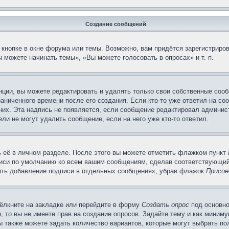
Создание сообщений
кнопке в окне форума или темы. Возможно, вам придётся зарегистриров
 можете начинать темы», «Вы можете голосовать в опросах» и т. п.
ции, вы можете редактировать и удалять только свои собственные сооб
аниченного времени после его создания. Если кто-то уже ответил на со
 них. Эта надпись не появляется, если сообщение редактировал админис
ли не могут удалить сообщение, если на него уже кто-то ответил.
 её в личном разделе. После этого вы можете отметить флажком пункт
писи по умолчанию ко всем вашим сообщениям, сделав соответствующий
нить добавление подписи в отдельных сообщениях, убрав флажок
Присое
ёлкните на закладке или перейдите в форму
Создать опрос
под основно
, то вы не имеете прав на создание опросов. Задайте тему и как миним
ы также можете задать количество вариантов, которые могут выбрать п