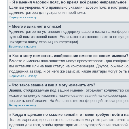
» Я изменил часовой пояс, но время всё равно неправильное!
Если вы уверены, что правильно указали часовой пояс и настройку
администратора для устранения проблемы.
Вернуться к началу
» Моего языка нет в списке!
Администратор не установил поддержку вашего языка на конференц
нужный вам языковой пакет. Если такого языкового пакета не сущ
находится внизу страниц конференции).
Вернуться к началу
» Как я могу поместить изображение вместе со своим именем?
Вместе с именем пользователя могут присутствовать два изображе
вы оставили или на ваш статус на конференции. Другое, обычно бо
поддержка аватар, и от него же зависит, какие аватары могут бы
Вернуться к началу
» Что такое звание и как я могу изменить его?
Звания, отображаемые под вашим именем, отражают количество с
можете напрямую изменять наименования званий на конференции, 
повысить своё звание. На большинстве конференций это запрещено
Вернуться к началу
» Когда я щёлкаю по ссылке «email», от меня требуют войти н
Только зарегистрированные пользователи могут отправлять email
сделано для того, чтобы предотвратить злоупотребления почтово