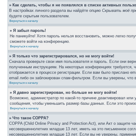
» Как сделать, чтобы я не появлялся в списке активных польз
В настройках личного раздела вы найдёте опцию
Скрывать моё пр
будете скрытым пользователем.
Вернуться к началу
» Я забыл пароль!
Не паникуйте! Хотя пароль нельзя восстановить, можно легко пол
сможете войти на конференцию.
Вернуться к началу
» Я только что зарегистрировался, но не могу войти!
Сначала проверьте свои имя пользователя и пароль. Если они верн
полученным инструкциям. На некоторых конференциях требуется, 
отображается в процессе регистрации. Если вам было прислано em
email либо он заблокирован спам-фильтром. Если вы уверены, что 
Вернуться к началу
» Я давно зарегистрирован, но больше не могу войти!
Возможно, администратор по какой-то причине деактивировал или
сообщения, чтобы уменьшить размер базы данных. Если это произо
Вернуться к началу
» Что такое COPPA?
COPPA (Child Online Privacy and Protection Act), или Акт о защите
несовершеннолетних младше 13 лет, иметь на это письменное согл
несовершеннолетних младше 13 лет. Если вы не уверены, применим