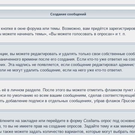
Создание сообщений
кнопке в окне форума или темы. Возможно, вам придётся зарегистриров
 можете начинать темы», «Вы можете голосовать в опросах» и т. п.
ции, вы можете редактировать и удалять только свои собственные сооб
аниченного времени после его создания. Если кто-то уже ответил на со
 них. Эта надпись не появляется, если сообщение редактировал админис
ли не могут удалить сообщение, если на него уже кто-то ответил.
 её в личном разделе. После этого вы можете отметить флажком пункт
писи по умолчанию ко всем вашим сообщениям, сделав соответствующий
нить добавление подписи в отдельных сообщениях, убрав флажок
Присое
ёлкните на закладке или перейдите в форму
Создать опрос
под основно
, то вы не имеете прав на создание опросов. Задайте тему и как миним
ы также можете задать количество вариантов, которые могут выбрать п