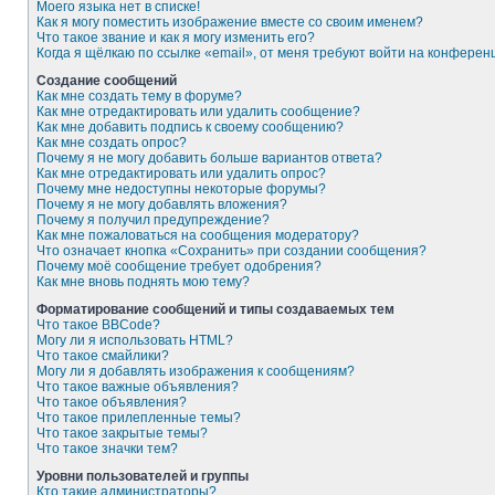
Моего языка нет в списке!
Как я могу поместить изображение вместе со своим именем?
Что такое звание и как я могу изменить его?
Когда я щёлкаю по ссылке «email», от меня требуют войти на конферен
Создание сообщений
Как мне создать тему в форуме?
Как мне отредактировать или удалить сообщение?
Как мне добавить подпись к своему сообщению?
Как мне создать опрос?
Почему я не могу добавить больше вариантов ответа?
Как мне отредактировать или удалить опрос?
Почему мне недоступны некоторые форумы?
Почему я не могу добавлять вложения?
Почему я получил предупреждение?
Как мне пожаловаться на сообщения модератору?
Что означает кнопка «Сохранить» при создании сообщения?
Почему моё сообщение требует одобрения?
Как мне вновь поднять мою тему?
Форматирование сообщений и типы создаваемых тем
Что такое BBCode?
Могу ли я использовать HTML?
Что такое смайлики?
Могу ли я добавлять изображения к сообщениям?
Что такое важные объявления?
Что такое объявления?
Что такое прилепленные темы?
Что такое закрытые темы?
Что такое значки тем?
Уровни пользователей и группы
Кто такие администраторы?