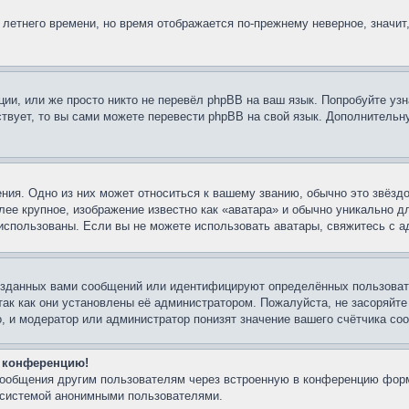
 летнего времени, но время отображается по-прежнему неверное, значит
ии, или же просто никто не перевёл phpBB на ваш язык. Попробуйте узн
ествует, то вы сами можете перевести phpBB на свой язык. Дополнител
ния. Одно из них может относиться к вашему званию, обычно это звёздо
лее крупное, изображение известно как «аватара» и обычно уникально д
ть использованы. Если вы не можете использовать аватары, свяжитесь с
озданных вами сообщений или идентифицируют определённых пользовате
так как они установлены её администратором. Пожалуйста, не засоряйт
, и модератор или администратор понизят значение вашего счётчика со
а конференцию!
-сообщения другим пользователям через встроенную в конференцию форм
й системой анонимными пользователями.