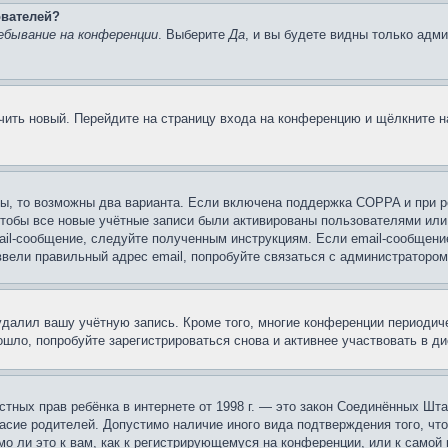
ователей?
ебывание на конференции
. Выберите
Да
, и вы будете видны только адм
учить новый. Перейдите на страницу входа на конференцию и щёлкните 
ы, то возможны два варианта. Если включена поддержка COPPA и при ре
чтобы все новые учётные записи были активированы пользователями или
ail-сообщение, следуйте полученным инструкциям. Если email-сообщение
ввели правильный адрес email, попробуйте связаться с администратором
 удалил вашу учётную запись. Кроме того, многие конференции периоди
шло, попробуйте зарегистрироваться снова и активнее участвовать в ди
 частных прав ребёнка в интернете от 1998 г. — это закон Соединённых 
асие родителей. Допустимо наличие иного вида подтверждения того, чт
о ли это к вам, как к регистрирующемуся на конференции, или к самой