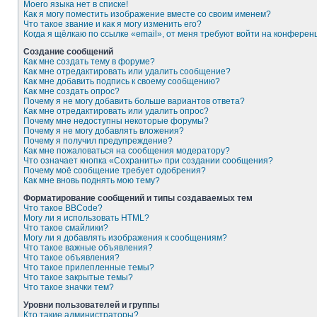
Моего языка нет в списке!
Как я могу поместить изображение вместе со своим именем?
Что такое звание и как я могу изменить его?
Когда я щёлкаю по ссылке «email», от меня требуют войти на конферен
Создание сообщений
Как мне создать тему в форуме?
Как мне отредактировать или удалить сообщение?
Как мне добавить подпись к своему сообщению?
Как мне создать опрос?
Почему я не могу добавить больше вариантов ответа?
Как мне отредактировать или удалить опрос?
Почему мне недоступны некоторые форумы?
Почему я не могу добавлять вложения?
Почему я получил предупреждение?
Как мне пожаловаться на сообщения модератору?
Что означает кнопка «Сохранить» при создании сообщения?
Почему моё сообщение требует одобрения?
Как мне вновь поднять мою тему?
Форматирование сообщений и типы создаваемых тем
Что такое BBCode?
Могу ли я использовать HTML?
Что такое смайлики?
Могу ли я добавлять изображения к сообщениям?
Что такое важные объявления?
Что такое объявления?
Что такое прилепленные темы?
Что такое закрытые темы?
Что такое значки тем?
Уровни пользователей и группы
Кто такие администраторы?