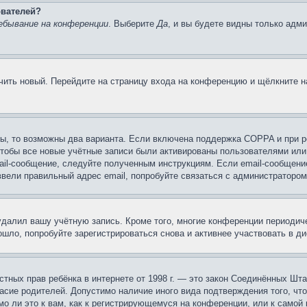
ователей?
ебывание на конференции
. Выберите
Да
, и вы будете видны только адм
учить новый. Перейдите на страницу входа на конференцию и щёлкните 
ы, то возможны два варианта. Если включена поддержка COPPA и при ре
чтобы все новые учётные записи были активированы пользователями или
ail-сообщение, следуйте полученным инструкциям. Если email-сообщение
ввели правильный адрес email, попробуйте связаться с администратором
 удалил вашу учётную запись. Кроме того, многие конференции периоди
шло, попробуйте зарегистрироваться снова и активнее участвовать в ди
 частных прав ребёнка в интернете от 1998 г. — это закон Соединённых 
асие родителей. Допустимо наличие иного вида подтверждения того, чт
о ли это к вам, как к регистрирующемуся на конференции, или к самой