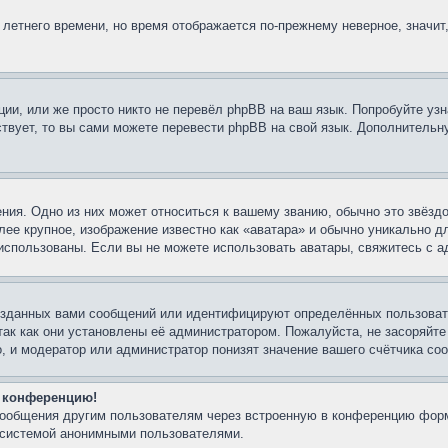
 летнего времени, но время отображается по-прежнему неверное, значит
ии, или же просто никто не перевёл phpBB на ваш язык. Попробуйте узн
ествует, то вы сами можете перевести phpBB на свой язык. Дополнител
ния. Одно из них может относиться к вашему званию, обычно это звёздо
лее крупное, изображение известно как «аватара» и обычно уникально д
ть использованы. Если вы не можете использовать аватары, свяжитесь с
озданных вами сообщений или идентифицируют определённых пользовате
так как они установлены её администратором. Пожалуйста, не засоряйт
, и модератор или администратор понизят значение вашего счётчика со
а конференцию!
-сообщения другим пользователям через встроенную в конференцию форм
й системой анонимными пользователями.