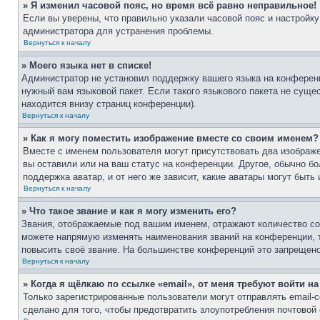
» Я изменил часовой пояс, но время всё равно неправильное!
Если вы уверены, что правильно указали часовой пояс и настройку
администратора для устранения проблемы.
Вернуться к началу
» Моего языка нет в списке!
Администратор не установил поддержку вашего языка на конференц
нужный вам языковой пакет. Если такого языкового пакета не сущ
находится внизу страниц конференции).
Вернуться к началу
» Как я могу поместить изображение вместе со своим именем?
Вместе с именем пользователя могут присутствовать два изображе
вы оставили или на ваш статус на конференции. Другое, обычно бо
поддержка аватар, и от него же зависит, какие аватары могут бы
Вернуться к началу
» Что такое звание и как я могу изменить его?
Звания, отображаемые под вашим именем, отражают количество с
можете напрямую изменять наименования званий на конференции, 
повысить своё звание. На большинстве конференций это запрещено
Вернуться к началу
» Когда я щёлкаю по ссылке «email», от меня требуют войти н
Только зарегистрированные пользователи могут отправлять email
сделано для того, чтобы предотвратить злоупотребления почтово