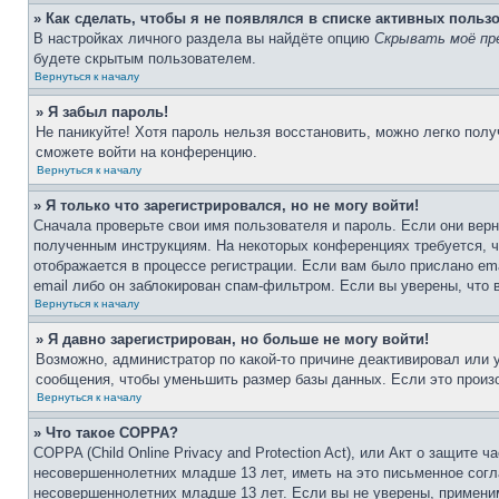
» Как сделать, чтобы я не появлялся в списке активных польз
В настройках личного раздела вы найдёте опцию
Скрывать моё пр
будете скрытым пользователем.
Вернуться к началу
» Я забыл пароль!
Не паникуйте! Хотя пароль нельзя восстановить, можно легко пол
сможете войти на конференцию.
Вернуться к началу
» Я только что зарегистрировался, но не могу войти!
Сначала проверьте свои имя пользователя и пароль. Если они верн
полученным инструкциям. На некоторых конференциях требуется, 
отображается в процессе регистрации. Если вам было прислано em
email либо он заблокирован спам-фильтром. Если вы уверены, что 
Вернуться к началу
» Я давно зарегистрирован, но больше не могу войти!
Возможно, администратор по какой-то причине деактивировал или
сообщения, чтобы уменьшить размер базы данных. Если это произо
Вернуться к началу
» Что такое COPPA?
COPPA (Child Online Privacy and Protection Act), или Акт о защите
несовершеннолетних младше 13 лет, иметь на это письменное согл
несовершеннолетних младше 13 лет. Если вы не уверены, применим