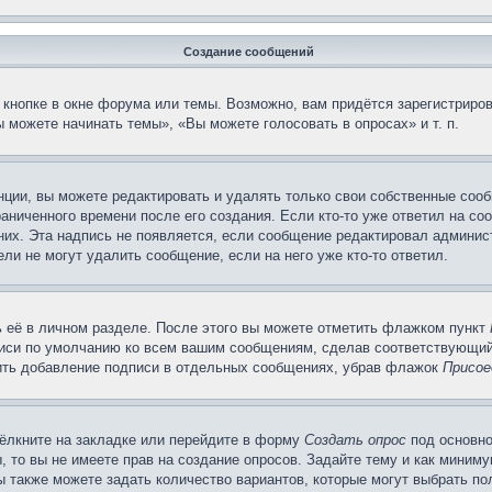
Создание сообщений
кнопке в окне форума или темы. Возможно, вам придётся зарегистриров
 можете начинать темы», «Вы можете голосовать в опросах» и т. п.
ции, вы можете редактировать и удалять только свои собственные сооб
аниченного времени после его создания. Если кто-то уже ответил на со
 них. Эта надпись не появляется, если сообщение редактировал админис
ли не могут удалить сообщение, если на него уже кто-то ответил.
 её в личном разделе. После этого вы можете отметить флажком пункт
писи по умолчанию ко всем вашим сообщениям, сделав соответствующий
нить добавление подписи в отдельных сообщениях, убрав флажок
Присое
ёлкните на закладке или перейдите в форму
Создать опрос
под основно
, то вы не имеете прав на создание опросов. Задайте тему и как миним
ы также можете задать количество вариантов, которые могут выбрать п