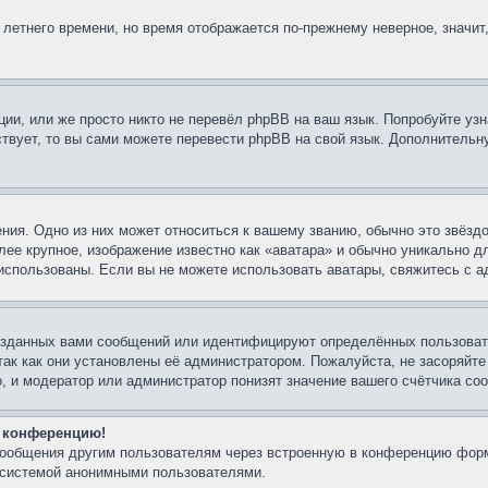
 летнего времени, но время отображается по-прежнему неверное, значит
ии, или же просто никто не перевёл phpBB на ваш язык. Попробуйте узн
ествует, то вы сами можете перевести phpBB на свой язык. Дополнител
ния. Одно из них может относиться к вашему званию, обычно это звёздо
лее крупное, изображение известно как «аватара» и обычно уникально д
ть использованы. Если вы не можете использовать аватары, свяжитесь с
озданных вами сообщений или идентифицируют определённых пользовате
так как они установлены её администратором. Пожалуйста, не засоряйт
, и модератор или администратор понизят значение вашего счётчика со
а конференцию!
-сообщения другим пользователям через встроенную в конференцию форм
й системой анонимными пользователями.