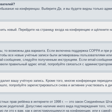
ователей?
ебывание на конференции
. Выберите
Да
, и вы будете видны только адм
учить новый. Перейдите на страницу входа на конференцию и щёлкните 
ы, то возможны два варианта. Если включена поддержка COPPA и при ре
чтобы все новые учётные записи были активированы пользователями или
ail-сообщение, следуйте полученным инструкциям. Если email-сообщение
ввели правильный адрес email, попробуйте связаться с администратором
 удалил вашу учётную запись. Кроме того, многие конференции периоди
шло, попробуйте зарегистрироваться снова и активнее участвовать в ди
 частных прав ребёнка в интернете от 1998 г. — это закон Соединённых 
асие родителей. Допустимо наличие иного вида подтверждения того, чт
о ли это к вам, как к регистрирующемуся на конференции, или к самой