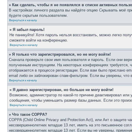
» Как сделать, чтобы я не появлялся в списке активных польз
В настройках личного раздела вы найдёте опцию
Скрывать моё пр
будете скрытым пользователем.
Вернуться к началу
» Я забыл пароль!
Не паникуйте! Хотя пароль нельзя восстановить, можно легко пол
сможете войти на конференцию.
Вернуться к началу
» Я только что зарегистрировался, но не могу войти!
Сначала проверьте свои имя пользователя и пароль. Если они верн
полученным инструкциям. На некоторых конференциях требуется, 
отображается в процессе регистрации. Если вам было прислано em
email либо он заблокирован спам-фильтром. Если вы уверены, что 
Вернуться к началу
» Я давно зарегистрирован, но больше не могу войти!
Возможно, администратор по какой-то причине деактивировал или
сообщения, чтобы уменьшить размер базы данных. Если это произо
Вернуться к началу
» Что такое COPPA?
COPPA (Child Online Privacy and Protection Act), или Акт о защите
несовершеннолетних младше 13 лет, иметь на это письменное согл
несовершеннолетних младше 13 лет. Если вы не уверены, применим