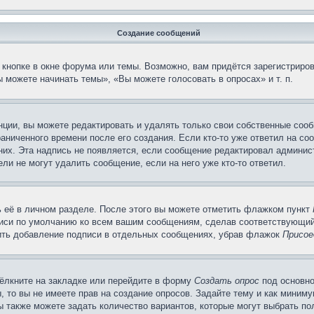
Создание сообщений
кнопке в окне форума или темы. Возможно, вам придётся зарегистриров
 можете начинать темы», «Вы можете голосовать в опросах» и т. п.
ции, вы можете редактировать и удалять только свои собственные сооб
аниченного времени после его создания. Если кто-то уже ответил на со
 них. Эта надпись не появляется, если сообщение редактировал админис
ли не могут удалить сообщение, если на него уже кто-то ответил.
 её в личном разделе. После этого вы можете отметить флажком пункт
писи по умолчанию ко всем вашим сообщениям, сделав соответствующий
нить добавление подписи в отдельных сообщениях, убрав флажок
Присое
ёлкните на закладке или перейдите в форму
Создать опрос
под основно
, то вы не имеете прав на создание опросов. Задайте тему и как миним
ы также можете задать количество вариантов, которые могут выбрать п