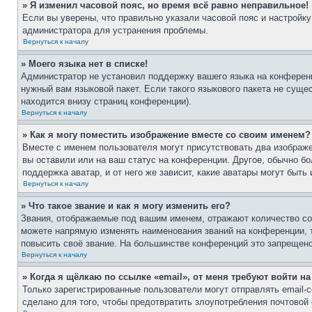
» Я изменил часовой пояс, но время всё равно неправильное!
Если вы уверены, что правильно указали часовой пояс и настройку
администратора для устранения проблемы.
Вернуться к началу
» Моего языка нет в списке!
Администратор не установил поддержку вашего языка на конференц
нужный вам языковой пакет. Если такого языкового пакета не сущ
находится внизу страниц конференции).
Вернуться к началу
» Как я могу поместить изображение вместе со своим именем?
Вместе с именем пользователя могут присутствовать два изображе
вы оставили или на ваш статус на конференции. Другое, обычно бо
поддержка аватар, и от него же зависит, какие аватары могут бы
Вернуться к началу
» Что такое звание и как я могу изменить его?
Звания, отображаемые под вашим именем, отражают количество с
можете напрямую изменять наименования званий на конференции, 
повысить своё звание. На большинстве конференций это запрещено
Вернуться к началу
» Когда я щёлкаю по ссылке «email», от меня требуют войти н
Только зарегистрированные пользователи могут отправлять email
сделано для того, чтобы предотвратить злоупотребления почтово