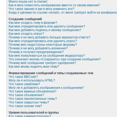
Моего языка нет в списке!
Как я могу поместить изображение вместе со своим именем?
Что такое звание и как я могу изменить его?
Когда я щёлкаю по ссылке «email», от меня требуют войти на конферен
Создание сообщений
Как мне создать тему в форуме?
Как мне отредактировать или удалить сообщение?
Как мне добавить подпись к своему сообщению?
Как мне создать опрос?
Почему я не могу добавить больше вариантов ответа?
Как мне отредактировать или удалить опрос?
Почему мне недоступны некоторые форумы?
Почему я не могу добавлять вложения?
Почему я получил предупреждение?
Как мне пожаловаться на сообщения модератору?
Что означает кнопка «Сохранить» при создании сообщения?
Почему моё сообщение требует одобрения?
Как мне вновь поднять мою тему?
Форматирование сообщений и типы создаваемых тем
Что такое BBCode?
Могу ли я использовать HTML?
Что такое смайлики?
Могу ли я добавлять изображения к сообщениям?
Что такое важные объявления?
Что такое объявления?
Что такое прилепленные темы?
Что такое закрытые темы?
Что такое значки тем?
Уровни пользователей и группы
Кто такие администраторы?