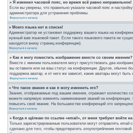
» Я изменил часовой пояс, но время всё равно неправильное!
Если вы уверены, что правильно указали часовой пояс и настройку
администратора для устранения проблемы.
Вернуться к началу
» Моего языка нет в списке!
Администратор не установил поддержку вашего языка на конференц
нужный вам языковой пакет. Если такого языкового пакета не сущ
находится внизу страниц конференции).
Вернуться к началу
» Как я могу поместить изображение вместе со своим именем?
Вместе с именем пользователя могут присутствовать два изображе
вы оставили или на ваш статус на конференции. Другое, обычно бо
поддержка аватар, и от него же зависит, какие аватары могут бы
Вернуться к началу
» Что такое звание и как я могу изменить его?
Звания, отображаемые под вашим именем, отражают количество с
можете напрямую изменять наименования званий на конференции, 
повысить своё звание. На большинстве конференций это запрещено
Вернуться к началу
» Когда я щёлкаю по ссылке «email», от меня требуют войти н
Только зарегистрированные пользователи могут отправлять email
сделано для того, чтобы предотвратить злоупотребления почтово