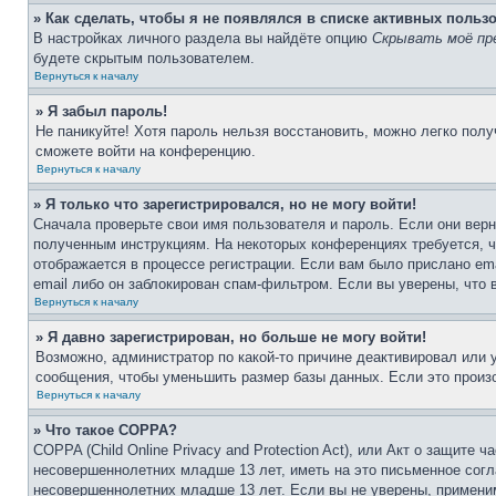
» Как сделать, чтобы я не появлялся в списке активных польз
В настройках личного раздела вы найдёте опцию
Скрывать моё пр
будете скрытым пользователем.
Вернуться к началу
» Я забыл пароль!
Не паникуйте! Хотя пароль нельзя восстановить, можно легко пол
сможете войти на конференцию.
Вернуться к началу
» Я только что зарегистрировался, но не могу войти!
Сначала проверьте свои имя пользователя и пароль. Если они верн
полученным инструкциям. На некоторых конференциях требуется, 
отображается в процессе регистрации. Если вам было прислано em
email либо он заблокирован спам-фильтром. Если вы уверены, что 
Вернуться к началу
» Я давно зарегистрирован, но больше не могу войти!
Возможно, администратор по какой-то причине деактивировал или
сообщения, чтобы уменьшить размер базы данных. Если это произо
Вернуться к началу
» Что такое COPPA?
COPPA (Child Online Privacy and Protection Act), или Акт о защите
несовершеннолетних младше 13 лет, иметь на это письменное согл
несовершеннолетних младше 13 лет. Если вы не уверены, применим