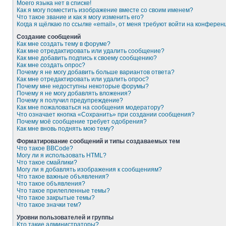
Моего языка нет в списке!
Как я могу поместить изображение вместе со своим именем?
Что такое звание и как я могу изменить его?
Когда я щёлкаю по ссылке «email», от меня требуют войти на конферен
Создание сообщений
Как мне создать тему в форуме?
Как мне отредактировать или удалить сообщение?
Как мне добавить подпись к своему сообщению?
Как мне создать опрос?
Почему я не могу добавить больше вариантов ответа?
Как мне отредактировать или удалить опрос?
Почему мне недоступны некоторые форумы?
Почему я не могу добавлять вложения?
Почему я получил предупреждение?
Как мне пожаловаться на сообщения модератору?
Что означает кнопка «Сохранить» при создании сообщения?
Почему моё сообщение требует одобрения?
Как мне вновь поднять мою тему?
Форматирование сообщений и типы создаваемых тем
Что такое BBCode?
Могу ли я использовать HTML?
Что такое смайлики?
Могу ли я добавлять изображения к сообщениям?
Что такое важные объявления?
Что такое объявления?
Что такое прилепленные темы?
Что такое закрытые темы?
Что такое значки тем?
Уровни пользователей и группы
Кто такие администраторы?