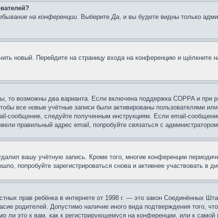
ователей?
ебывание на конференции
. Выберите
Да
, и вы будете видны только адм
учить новый. Перейдите на страницу входа на конференцию и щёлкните 
ы, то возможны два варианта. Если включена поддержка COPPA и при ре
чтобы все новые учётные записи были активированы пользователями или
ail-сообщение, следуйте полученным инструкциям. Если email-сообщение
ввели правильный адрес email, попробуйте связаться с администратором
 удалил вашу учётную запись. Кроме того, многие конференции периоди
шло, попробуйте зарегистрироваться снова и активнее участвовать в ди
 частных прав ребёнка в интернете от 1998 г. — это закон Соединённых 
асие родителей. Допустимо наличие иного вида подтверждения того, чт
о ли это к вам, как к регистрирующемуся на конференции, или к самой