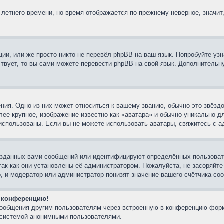
 летнего времени, но время отображается по-прежнему неверное, значит
ии, или же просто никто не перевёл phpBB на ваш язык. Попробуйте узн
ествует, то вы сами можете перевести phpBB на свой язык. Дополнител
ния. Одно из них может относиться к вашему званию, обычно это звёздо
лее крупное, изображение известно как «аватара» и обычно уникально д
ть использованы. Если вы не можете использовать аватары, свяжитесь с
озданных вами сообщений или идентифицируют определённых пользовате
так как они установлены её администратором. Пожалуйста, не засоряйт
, и модератор или администратор понизят значение вашего счётчика со
а конференцию!
-сообщения другим пользователям через встроенную в конференцию форм
й системой анонимными пользователями.