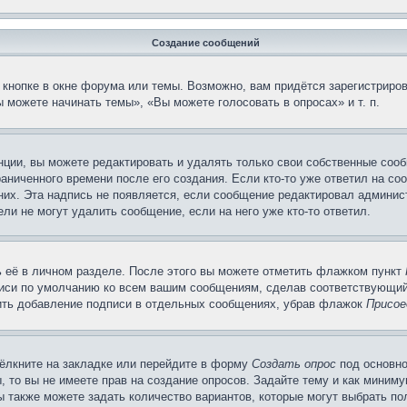
Создание сообщений
кнопке в окне форума или темы. Возможно, вам придётся зарегистриров
 можете начинать темы», «Вы можете голосовать в опросах» и т. п.
ции, вы можете редактировать и удалять только свои собственные сооб
аниченного времени после его создания. Если кто-то уже ответил на со
 них. Эта надпись не появляется, если сообщение редактировал админис
ли не могут удалить сообщение, если на него уже кто-то ответил.
 её в личном разделе. После этого вы можете отметить флажком пункт
писи по умолчанию ко всем вашим сообщениям, сделав соответствующий
нить добавление подписи в отдельных сообщениях, убрав флажок
Присое
ёлкните на закладке или перейдите в форму
Создать опрос
под основно
, то вы не имеете прав на создание опросов. Задайте тему и как миним
ы также можете задать количество вариантов, которые могут выбрать п