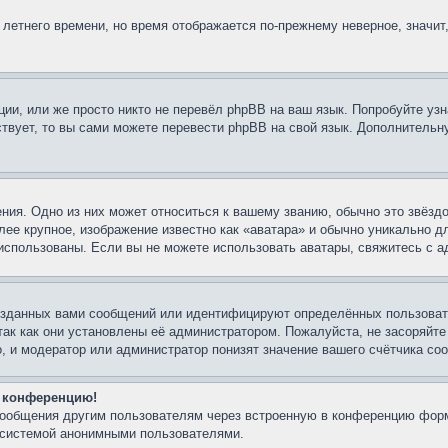
 летнего времени, но время отображается по-прежнему неверное, значит
ии, или же просто никто не перевёл phpBB на ваш язык. Попробуйте узн
ествует, то вы сами можете перевести phpBB на свой язык. Дополнител
ния. Одно из них может относиться к вашему званию, обычно это звёздо
лее крупное, изображение известно как «аватара» и обычно уникально д
ть использованы. Если вы не можете использовать аватары, свяжитесь с
озданных вами сообщений или идентифицируют определённых пользовате
так как они установлены её администратором. Пожалуйста, не засоряйт
, и модератор или администратор понизят значение вашего счётчика со
а конференцию!
-сообщения другим пользователям через встроенную в конференцию форм
й системой анонимными пользователями.