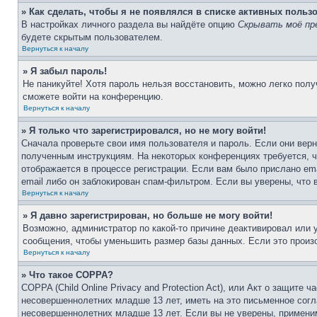
» Как сделать, чтобы я не появлялся в списке активных польз
В настройках личного раздела вы найдёте опцию
Скрывать моё пр
будете скрытым пользователем.
Вернуться к началу
» Я забыл пароль!
Не паникуйте! Хотя пароль нельзя восстановить, можно легко пол
сможете войти на конференцию.
Вернуться к началу
» Я только что зарегистрировался, но не могу войти!
Сначала проверьте свои имя пользователя и пароль. Если они верн
полученным инструкциям. На некоторых конференциях требуется, 
отображается в процессе регистрации. Если вам было прислано em
email либо он заблокирован спам-фильтром. Если вы уверены, что 
Вернуться к началу
» Я давно зарегистрирован, но больше не могу войти!
Возможно, администратор по какой-то причине деактивировал или
сообщения, чтобы уменьшить размер базы данных. Если это произо
Вернуться к началу
» Что такое COPPA?
COPPA (Child Online Privacy and Protection Act), или Акт о защите
несовершеннолетних младше 13 лет, иметь на это письменное согл
несовершеннолетних младше 13 лет. Если вы не уверены, применим