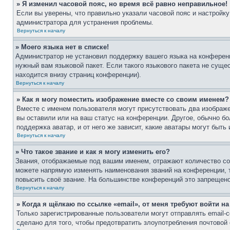
» Я изменил часовой пояс, но время всё равно неправильное!
Если вы уверены, что правильно указали часовой пояс и настройку
администратора для устранения проблемы.
Вернуться к началу
» Моего языка нет в списке!
Администратор не установил поддержку вашего языка на конференц
нужный вам языковой пакет. Если такого языкового пакета не сущ
находится внизу страниц конференции).
Вернуться к началу
» Как я могу поместить изображение вместе со своим именем?
Вместе с именем пользователя могут присутствовать два изображе
вы оставили или на ваш статус на конференции. Другое, обычно бо
поддержка аватар, и от него же зависит, какие аватары могут бы
Вернуться к началу
» Что такое звание и как я могу изменить его?
Звания, отображаемые под вашим именем, отражают количество с
можете напрямую изменять наименования званий на конференции, 
повысить своё звание. На большинстве конференций это запрещено
Вернуться к началу
» Когда я щёлкаю по ссылке «email», от меня требуют войти н
Только зарегистрированные пользователи могут отправлять email
сделано для того, чтобы предотвратить злоупотребления почтово