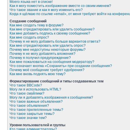
Моего языка нет в списке!
Как я могу поместить изображение вместе со своим именем?
Что такое звание и как я могу изменить его?
Когда я щёлкаю по ссылке «email», от меня требуют войти на конферен
Создание сообщений
Как мне создать тему в форуме?
Как мне отредактировать или удалить сообщение?
Как мне добавить подпись к своему сообщению?
Как мне создать опрос?
Почему я не могу добавить больше вариантов ответа?
Как мне отредактировать или удалить опрос?
Почему мне недоступны некоторые форумы?
Почему я не могу добавлять вложения?
Почему я получил предупреждение?
Как мне пожаловаться на сообщения модератору?
Что означает кнопка «Сохранить» при создании сообщения?
Почему моё сообщение требует одобрения?
Как мне вновь поднять мою тему?
Форматирование сообщений и типы создаваемых тем
Что такое BBCode?
Могу ли я использовать HTML?
Что такое смайлики?
Могу ли я добавлять изображения к сообщениям?
Что такое важные объявления?
Что такое объявления?
Что такое прилепленные темы?
Что такое закрытые темы?
Что такое значки тем?
Уровни пользователей и группы
Кто такие администраторы?