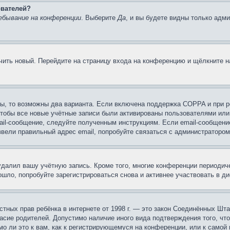
ователей?
ебывание на конференции
. Выберите
Да
, и вы будете видны только адм
учить новый. Перейдите на страницу входа на конференцию и щёлкните 
ы, то возможны два варианта. Если включена поддержка COPPA и при ре
чтобы все новые учётные записи были активированы пользователями или
ail-сообщение, следуйте полученным инструкциям. Если email-сообщение
ввели правильный адрес email, попробуйте связаться с администратором
 удалил вашу учётную запись. Кроме того, многие конференции периоди
шло, попробуйте зарегистрироваться снова и активнее участвовать в ди
 частных прав ребёнка в интернете от 1998 г. — это закон Соединённых 
асие родителей. Допустимо наличие иного вида подтверждения того, чт
о ли это к вам, как к регистрирующемуся на конференции, или к самой