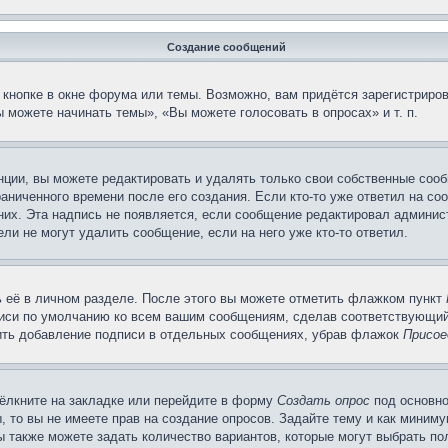
Создание сообщений
кнопке в окне форума или темы. Возможно, вам придётся зарегистриров
 можете начинать темы», «Вы можете голосовать в опросах» и т. п.
ции, вы можете редактировать и удалять только свои собственные сооб
аниченного времени после его создания. Если кто-то уже ответил на со
 них. Эта надпись не появляется, если сообщение редактировал админис
ли не могут удалить сообщение, если на него уже кто-то ответил.
 её в личном разделе. После этого вы можете отметить флажком пункт
писи по умолчанию ко всем вашим сообщениям, сделав соответствующий
нить добавление подписи в отдельных сообщениях, убрав флажок
Присое
ёлкните на закладке или перейдите в форму
Создать опрос
под основно
, то вы не имеете прав на создание опросов. Задайте тему и как миним
ы также можете задать количество вариантов, которые могут выбрать п