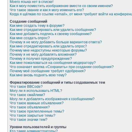
Моего языка нет в списке!
Как я могу поместить изображение вместе со своим именем?
Что такое звание и как я могу изменить его?
Когда я щёлкаю по ссылке «email», от меня требуют войти на конферен
Создание сообщений
Как мне создать тему в форуме?
Как мне отредактировать или удалить сообщение?
Как мне добавить подпись к своему сообщению?
Как мне создать опрос?
Почему я не могу добавить больше вариантов ответа?
Как мне отредактировать или удалить опрос?
Почему мне недоступны некоторые форумы?
Почему я не могу добавлять вложения?
Почему я получил предупреждение?
Как мне пожаловаться на сообщения модератору?
Что означает кнопка «Сохранить» при создании сообщения?
Почему моё сообщение требует одобрения?
Как мне вновь поднять мою тему?
Форматирование сообщений и типы создаваемых тем
Что такое BBCode?
Могу ли я использовать HTML?
Что такое смайлики?
Могу ли я добавлять изображения к сообщениям?
Что такое важные объявления?
Что такое объявления?
Что такое прилепленные темы?
Что такое закрытые темы?
Что такое значки тем?
Уровни пользователей и группы
Кто такие администраторы?