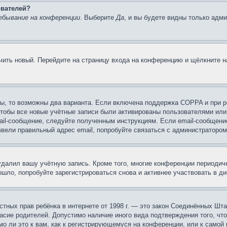
ователей?
ебывание на конференции
. Выберите
Да
, и вы будете видны только адм
учить новый. Перейдите на страницу входа на конференцию и щёлкните 
ы, то возможны два варианта. Если включена поддержка COPPA и при ре
чтобы все новые учётные записи были активированы пользователями или
ail-сообщение, следуйте полученным инструкциям. Если email-сообщение
ввели правильный адрес email, попробуйте связаться с администратором
 удалил вашу учётную запись. Кроме того, многие конференции периоди
шло, попробуйте зарегистрироваться снова и активнее участвовать в ди
 частных прав ребёнка в интернете от 1998 г. — это закон Соединённых 
асие родителей. Допустимо наличие иного вида подтверждения того, чт
о ли это к вам, как к регистрирующемуся на конференции, или к самой