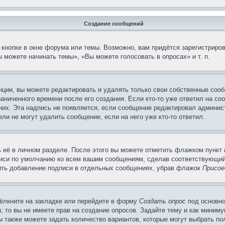
Создание сообщений
кнопке в окне форума или темы. Возможно, вам придётся зарегистриров
 можете начинать темы», «Вы можете голосовать в опросах» и т. п.
ции, вы можете редактировать и удалять только свои собственные сооб
аниченного времени после его создания. Если кто-то уже ответил на со
 них. Эта надпись не появляется, если сообщение редактировал админис
ли не могут удалить сообщение, если на него уже кто-то ответил.
 её в личном разделе. После этого вы можете отметить флажком пункт
писи по умолчанию ко всем вашим сообщениям, сделав соответствующий
нить добавление подписи в отдельных сообщениях, убрав флажок
Присое
ёлкните на закладке или перейдите в форму
Создать опрос
под основно
, то вы не имеете прав на создание опросов. Задайте тему и как миним
ы также можете задать количество вариантов, которые могут выбрать п