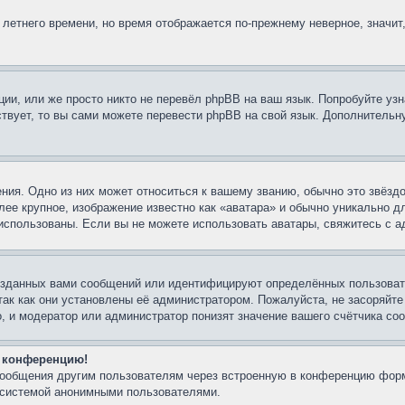
 летнего времени, но время отображается по-прежнему неверное, значит
ии, или же просто никто не перевёл phpBB на ваш язык. Попробуйте узн
ествует, то вы сами можете перевести phpBB на свой язык. Дополнител
ния. Одно из них может относиться к вашему званию, обычно это звёздо
лее крупное, изображение известно как «аватара» и обычно уникально д
ть использованы. Если вы не можете использовать аватары, свяжитесь с
озданных вами сообщений или идентифицируют определённых пользовате
так как они установлены её администратором. Пожалуйста, не засоряйт
, и модератор или администратор понизят значение вашего счётчика со
а конференцию!
-сообщения другим пользователям через встроенную в конференцию форм
й системой анонимными пользователями.