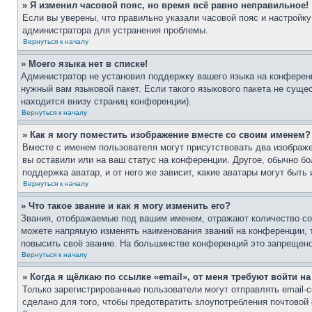
» Я изменил часовой пояс, но время всё равно неправильное!
Если вы уверены, что правильно указали часовой пояс и настройку
администратора для устранения проблемы.
Вернуться к началу
» Моего языка нет в списке!
Администратор не установил поддержку вашего языка на конференц
нужный вам языковой пакет. Если такого языкового пакета не сущ
находится внизу страниц конференции).
Вернуться к началу
» Как я могу поместить изображение вместе со своим именем?
Вместе с именем пользователя могут присутствовать два изображе
вы оставили или на ваш статус на конференции. Другое, обычно бо
поддержка аватар, и от него же зависит, какие аватары могут бы
Вернуться к началу
» Что такое звание и как я могу изменить его?
Звания, отображаемые под вашим именем, отражают количество с
можете напрямую изменять наименования званий на конференции, 
повысить своё звание. На большинстве конференций это запрещено
Вернуться к началу
» Когда я щёлкаю по ссылке «email», от меня требуют войти н
Только зарегистрированные пользователи могут отправлять email
сделано для того, чтобы предотвратить злоупотребления почтово