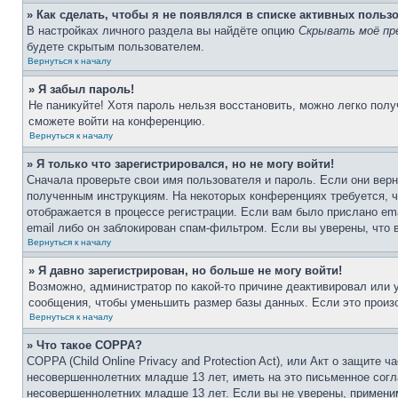
» Как сделать, чтобы я не появлялся в списке активных польз
В настройках личного раздела вы найдёте опцию
Скрывать моё пр
будете скрытым пользователем.
Вернуться к началу
» Я забыл пароль!
Не паникуйте! Хотя пароль нельзя восстановить, можно легко пол
сможете войти на конференцию.
Вернуться к началу
» Я только что зарегистрировался, но не могу войти!
Сначала проверьте свои имя пользователя и пароль. Если они верн
полученным инструкциям. На некоторых конференциях требуется, 
отображается в процессе регистрации. Если вам было прислано em
email либо он заблокирован спам-фильтром. Если вы уверены, что 
Вернуться к началу
» Я давно зарегистрирован, но больше не могу войти!
Возможно, администратор по какой-то причине деактивировал или
сообщения, чтобы уменьшить размер базы данных. Если это произо
Вернуться к началу
» Что такое COPPA?
COPPA (Child Online Privacy and Protection Act), или Акт о защите
несовершеннолетних младше 13 лет, иметь на это письменное согл
несовершеннолетних младше 13 лет. Если вы не уверены, применим