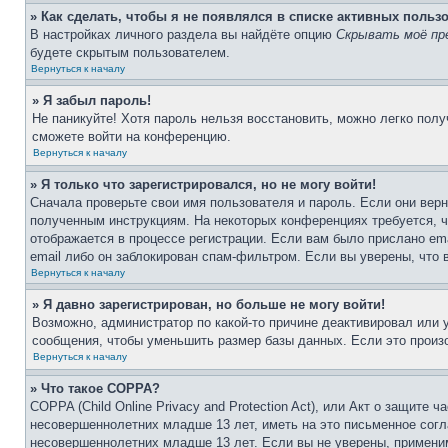
» Как сделать, чтобы я не появлялся в списке активных польз
В настройках личного раздела вы найдёте опцию
Скрывать моё пр
будете скрытым пользователем.
Вернуться к началу
» Я забыл пароль!
Не паникуйте! Хотя пароль нельзя восстановить, можно легко пол
сможете войти на конференцию.
Вернуться к началу
» Я только что зарегистрировался, но не могу войти!
Сначала проверьте свои имя пользователя и пароль. Если они верн
полученным инструкциям. На некоторых конференциях требуется, 
отображается в процессе регистрации. Если вам было прислано em
email либо он заблокирован спам-фильтром. Если вы уверены, что 
Вернуться к началу
» Я давно зарегистрирован, но больше не могу войти!
Возможно, администратор по какой-то причине деактивировал или
сообщения, чтобы уменьшить размер базы данных. Если это произо
Вернуться к началу
» Что такое COPPA?
COPPA (Child Online Privacy and Protection Act), или Акт о защите
несовершеннолетних младше 13 лет, иметь на это письменное согл
несовершеннолетних младше 13 лет. Если вы не уверены, применим