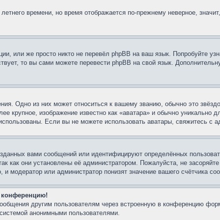
 летнего времени, но время отображается по-прежнему неверное, значит
ии, или же просто никто не перевёл phpBB на ваш язык. Попробуйте узн
ествует, то вы сами можете перевести phpBB на свой язык. Дополнител
ния. Одно из них может относиться к вашему званию, обычно это звёздо
лее крупное, изображение известно как «аватара» и обычно уникально д
ть использованы. Если вы не можете использовать аватары, свяжитесь с
озданных вами сообщений или идентифицируют определённых пользовате
так как они установлены её администратором. Пожалуйста, не засоряйт
, и модератор или администратор понизят значение вашего счётчика со
а конференцию!
-сообщения другим пользователям через встроенную в конференцию форм
й системой анонимными пользователями.