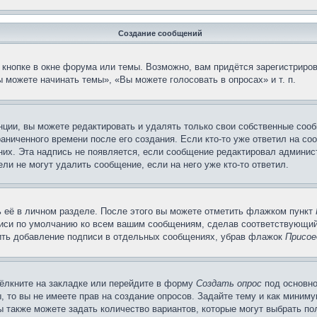
Создание сообщений
кнопке в окне форума или темы. Возможно, вам придётся зарегистриров
 можете начинать темы», «Вы можете голосовать в опросах» и т. п.
ции, вы можете редактировать и удалять только свои собственные сооб
аниченного времени после его создания. Если кто-то уже ответил на со
 них. Эта надпись не появляется, если сообщение редактировал админис
ли не могут удалить сообщение, если на него уже кто-то ответил.
 её в личном разделе. После этого вы можете отметить флажком пункт
писи по умолчанию ко всем вашим сообщениям, сделав соответствующий
нить добавление подписи в отдельных сообщениях, убрав флажок
Присое
ёлкните на закладке или перейдите в форму
Создать опрос
под основно
, то вы не имеете прав на создание опросов. Задайте тему и как миним
ы также можете задать количество вариантов, которые могут выбрать п