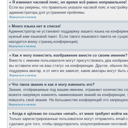
» Я изменил часовой пояс, но время всё равно неправильное!
Если вы уверены, что правильно указали часовой пояс и настройку
администратора для устранения проблемы.
Вернуться к началу
» Моего языка нет в списке!
Администратор не установил поддержку вашего языка на конференц
нужный вам языковой пакет. Если такого языкового пакета не сущ
находится внизу страниц конференции).
Вернуться к началу
» Как я могу поместить изображение вместе со своим именем?
Вместе с именем пользователя могут присутствовать два изображе
вы оставили или на ваш статус на конференции. Другое, обычно бо
поддержка аватар, и от него же зависит, какие аватары могут бы
Вернуться к началу
» Что такое звание и как я могу изменить его?
Звания, отображаемые под вашим именем, отражают количество с
можете напрямую изменять наименования званий на конференции, 
повысить своё звание. На большинстве конференций это запрещено
Вернуться к началу
» Когда я щёлкаю по ссылке «email», от меня требуют войти н
Только зарегистрированные пользователи могут отправлять email
сделано для того, чтобы предотвратить злоупотребления почтово