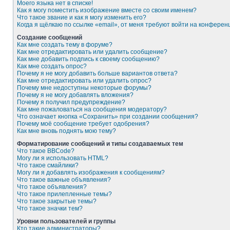
Моего языка нет в списке!
Как я могу поместить изображение вместе со своим именем?
Что такое звание и как я могу изменить его?
Когда я щёлкаю по ссылке «email», от меня требуют войти на конферен
Создание сообщений
Как мне создать тему в форуме?
Как мне отредактировать или удалить сообщение?
Как мне добавить подпись к своему сообщению?
Как мне создать опрос?
Почему я не могу добавить больше вариантов ответа?
Как мне отредактировать или удалить опрос?
Почему мне недоступны некоторые форумы?
Почему я не могу добавлять вложения?
Почему я получил предупреждение?
Как мне пожаловаться на сообщения модератору?
Что означает кнопка «Сохранить» при создании сообщения?
Почему моё сообщение требует одобрения?
Как мне вновь поднять мою тему?
Форматирование сообщений и типы создаваемых тем
Что такое BBCode?
Могу ли я использовать HTML?
Что такое смайлики?
Могу ли я добавлять изображения к сообщениям?
Что такое важные объявления?
Что такое объявления?
Что такое прилепленные темы?
Что такое закрытые темы?
Что такое значки тем?
Уровни пользователей и группы
Кто такие администраторы?