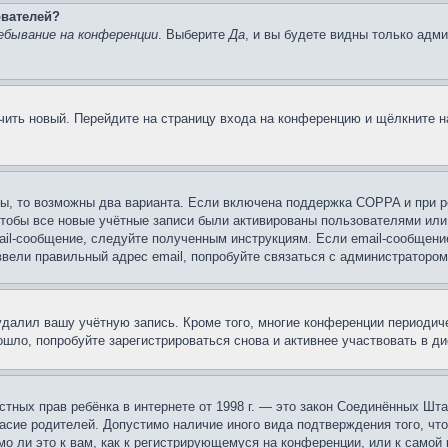
ователей?
ебывание на конференции
. Выберите
Да
, и вы будете видны только адм
учить новый. Перейдите на страницу входа на конференцию и щёлкните 
ы, то возможны два варианта. Если включена поддержка COPPA и при ре
чтобы все новые учётные записи были активированы пользователями или
ail-сообщение, следуйте полученным инструкциям. Если email-сообщение
ввели правильный адрес email, попробуйте связаться с администратором
 удалил вашу учётную запись. Кроме того, многие конференции периоди
шло, попробуйте зарегистрироваться снова и активнее участвовать в ди
 частных прав ребёнка в интернете от 1998 г. — это закон Соединённых 
асие родителей. Допустимо наличие иного вида подтверждения того, чт
о ли это к вам, как к регистрирующемуся на конференции, или к самой