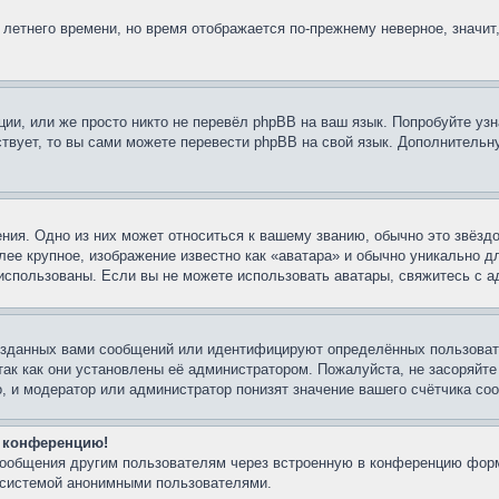
 летнего времени, но время отображается по-прежнему неверное, значит
ии, или же просто никто не перевёл phpBB на ваш язык. Попробуйте узн
ествует, то вы сами можете перевести phpBB на свой язык. Дополнител
ния. Одно из них может относиться к вашему званию, обычно это звёздо
лее крупное, изображение известно как «аватара» и обычно уникально д
ть использованы. Если вы не можете использовать аватары, свяжитесь с
озданных вами сообщений или идентифицируют определённых пользовате
так как они установлены её администратором. Пожалуйста, не засоряйт
, и модератор или администратор понизят значение вашего счётчика со
а конференцию!
-сообщения другим пользователям через встроенную в конференцию форм
й системой анонимными пользователями.