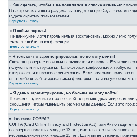
» Как сделать, чтобы я не появлялся в списке активных польз
В настройках личного раздела вы найдёте опцию
Скрывать моё пр
будете скрытым пользователем.
Вернуться к началу
» Я забыл пароль!
Не паникуйте! Хотя пароль нельзя восстановить, можно легко пол
сможете войти на конференцию.
Вернуться к началу
» Я только что зарегистрировался, но не могу войти!
Сначала проверьте свои имя пользователя и пароль. Если они верн
полученным инструкциям. На некоторых конференциях требуется, 
отображается в процессе регистрации. Если вам было прислано em
email либо он заблокирован спам-фильтром. Если вы уверены, что 
Вернуться к началу
» Я давно зарегистрирован, но больше не могу войти!
Возможно, администратор по какой-то причине деактивировал или
сообщения, чтобы уменьшить размер базы данных. Если это произо
Вернуться к началу
» Что такое COPPA?
COPPA (Child Online Privacy and Protection Act), или Акт о защите
несовершеннолетних младше 13 лет, иметь на это письменное согл
несовершеннолетних младше 13 лет. Если вы не уверены, применим