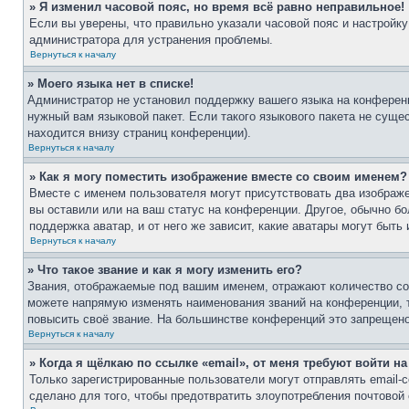
» Я изменил часовой пояс, но время всё равно неправильное!
Если вы уверены, что правильно указали часовой пояс и настройку
администратора для устранения проблемы.
Вернуться к началу
» Моего языка нет в списке!
Администратор не установил поддержку вашего языка на конференц
нужный вам языковой пакет. Если такого языкового пакета не сущ
находится внизу страниц конференции).
Вернуться к началу
» Как я могу поместить изображение вместе со своим именем?
Вместе с именем пользователя могут присутствовать два изображе
вы оставили или на ваш статус на конференции. Другое, обычно бо
поддержка аватар, и от него же зависит, какие аватары могут бы
Вернуться к началу
» Что такое звание и как я могу изменить его?
Звания, отображаемые под вашим именем, отражают количество с
можете напрямую изменять наименования званий на конференции, 
повысить своё звание. На большинстве конференций это запрещено
Вернуться к началу
» Когда я щёлкаю по ссылке «email», от меня требуют войти н
Только зарегистрированные пользователи могут отправлять email
сделано для того, чтобы предотвратить злоупотребления почтово