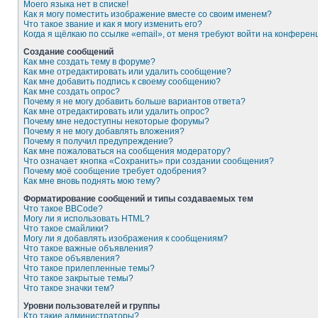
Моего языка нет в списке!
Как я могу поместить изображение вместе со своим именем?
Что такое звание и как я могу изменить его?
Когда я щёлкаю по ссылке «email», от меня требуют войти на конферен
Создание сообщений
Как мне создать тему в форуме?
Как мне отредактировать или удалить сообщение?
Как мне добавить подпись к своему сообщению?
Как мне создать опрос?
Почему я не могу добавить больше вариантов ответа?
Как мне отредактировать или удалить опрос?
Почему мне недоступны некоторые форумы?
Почему я не могу добавлять вложения?
Почему я получил предупреждение?
Как мне пожаловаться на сообщения модератору?
Что означает кнопка «Сохранить» при создании сообщения?
Почему моё сообщение требует одобрения?
Как мне вновь поднять мою тему?
Форматирование сообщений и типы создаваемых тем
Что такое BBCode?
Могу ли я использовать HTML?
Что такое смайлики?
Могу ли я добавлять изображения к сообщениям?
Что такое важные объявления?
Что такое объявления?
Что такое прилепленные темы?
Что такое закрытые темы?
Что такое значки тем?
Уровни пользователей и группы
Кто такие администраторы?