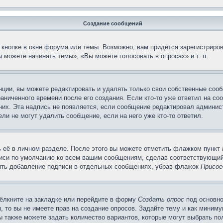
Создание сообщений
кнопке в окне форума или темы. Возможно, вам придётся зарегистриров
 можете начинать темы», «Вы можете голосовать в опросах» и т. п.
ции, вы можете редактировать и удалять только свои собственные сооб
аниченного времени после его создания. Если кто-то уже ответил на со
 них. Эта надпись не появляется, если сообщение редактировал админис
ли не могут удалить сообщение, если на него уже кто-то ответил.
 её в личном разделе. После этого вы можете отметить флажком пункт
писи по умолчанию ко всем вашим сообщениям, сделав соответствующий
нить добавление подписи в отдельных сообщениях, убрав флажок
Присое
ёлкните на закладке или перейдите в форму
Создать опрос
под основно
, то вы не имеете прав на создание опросов. Задайте тему и как миним
ы также можете задать количество вариантов, которые могут выбрать п