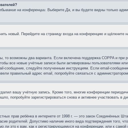
ователей?
ебывание на конференции
. Выберите
Да
, и вы будете видны только адм
учить новый. Перейдите на страницу входа на конференцию и щёлкните 
ы, то возможны два варианта. Если включена поддержка COPPA и при ре
чтобы все новые учётные записи были активированы пользователями или
ail-сообщение, следуйте полученным инструкциям. Если email-сообщение
ввели правильный адрес email, попробуйте связаться с администратором
 удалил вашу учётную запись. Кроме того, многие конференции периоди
шло, попробуйте зарегистрироваться снова и активнее участвовать в ди
 частных прав ребёнка в интернете от 1998 г. — это закон Соединённых 
асие родителей. Допустимо наличие иного вида подтверждения того, чт
о ли это к вам, как к регистрирующемуся на конференции, или к самой