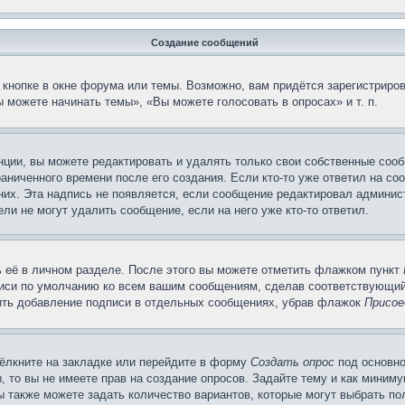
Создание сообщений
кнопке в окне форума или темы. Возможно, вам придётся зарегистриров
 можете начинать темы», «Вы можете голосовать в опросах» и т. п.
ции, вы можете редактировать и удалять только свои собственные сооб
аниченного времени после его создания. Если кто-то уже ответил на со
 них. Эта надпись не появляется, если сообщение редактировал админис
ли не могут удалить сообщение, если на него уже кто-то ответил.
 её в личном разделе. После этого вы можете отметить флажком пункт
писи по умолчанию ко всем вашим сообщениям, сделав соответствующий
нить добавление подписи в отдельных сообщениях, убрав флажок
Присое
ёлкните на закладке или перейдите в форму
Создать опрос
под основно
, то вы не имеете прав на создание опросов. Задайте тему и как миним
ы также можете задать количество вариантов, которые могут выбрать п