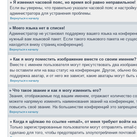
» Я изменил часовой пояс, но время всё равно неправильное!
Если вы уверены, что правильно указали часовой пояс и настройку
администратора для устранения проблемы.
Вернуться к началу
» Моего языка нет в списке!
Администратор не установил поддержку вашего языка на конференц
нужный вам языковой пакет. Если такого языкового пакета не сущ
находится внизу страниц конференции).
Вернуться к началу
» Как я могу поместить изображение вместе со своим именем?
Вместе с именем пользователя могут присутствовать два изображе
вы оставили или на ваш статус на конференции. Другое, обычно бо
поддержка аватар, и от него же зависит, какие аватары могут бы
Вернуться к началу
» Что такое звание и как я могу изменить его?
Звания, отображаемые под вашим именем, отражают количество с
можете напрямую изменять наименования званий на конференции, 
повысить своё звание. На большинстве конференций это запрещено
Вернуться к началу
» Когда я щёлкаю по ссылке «email», от меня требуют войти н
Только зарегистрированные пользователи могут отправлять email
сделано для того, чтобы предотвратить злоупотребления почтово