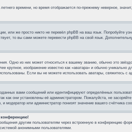
 летнего времени, но время отображается по-прежнему неверное, значит
ии, или же просто никто не перевёл phpBB на ваш язык. Попробуйте узн
ествует, то вы сами можете перевести phpBB на свой язык. Дополнител
ния. Одно из них может относиться к вашему званию, обычно это звёздо
лее крупное, изображение известно как «аватара» и обычно уникально д
ть использованы. Если вы не можете использовать аватары, свяжитесь с
озданных вами сообщений или идентифицируют определённых пользовате
так как они установлены её администратором. Пожалуйста, не засоряйт
, и модератор или администратор понизят значение вашего счётчика со
а конференцию!
-сообщения другим пользователям через встроенную в конференцию форм
й системой анонимными пользователями.