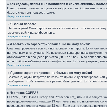
» Как сделать, чтобы я не появлялся в списке активных польз
В настройках личного раздела вы найдёте опцию
Скрывать моё пр
будете скрытым пользователем.
Вернуться к началу
» Я забыл пароль!
Не паникуйте! Хотя пароль нельзя восстановить, можно легко пол
сможете войти на конференцию.
Вернуться к началу
» Я только что зарегистрировался, но не могу войти!
Сначала проверьте свои имя пользователя и пароль. Если они верн
полученным инструкциям. На некоторых конференциях требуется, 
отображается в процессе регистрации. Если вам было прислано em
email либо он заблокирован спам-фильтром. Если вы уверены, что 
Вернуться к началу
» Я давно зарегистрирован, но больше не могу войти!
Возможно, администратор по какой-то причине деактивировал или
сообщения, чтобы уменьшить размер базы данных. Если это произо
Вернуться к началу
» Что такое COPPA?
COPPA (Child Online Privacy and Protection Act), или Акт о защите
несовершеннолетних младше 13 лет, иметь на это письменное согл
несовершеннолетних младше 13 лет. Если вы не уверены, применим