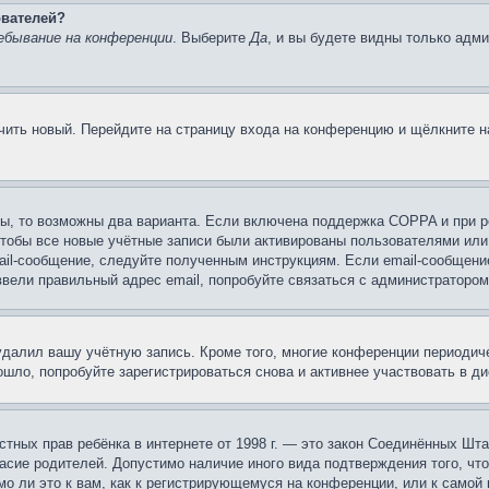
ователей?
ебывание на конференции
. Выберите
Да
, и вы будете видны только адм
учить новый. Перейдите на страницу входа на конференцию и щёлкните 
ы, то возможны два варианта. Если включена поддержка COPPA и при ре
чтобы все новые учётные записи были активированы пользователями или
ail-сообщение, следуйте полученным инструкциям. Если email-сообщение
ввели правильный адрес email, попробуйте связаться с администратором
 удалил вашу учётную запись. Кроме того, многие конференции периоди
шло, попробуйте зарегистрироваться снова и активнее участвовать в ди
 частных прав ребёнка в интернете от 1998 г. — это закон Соединённых 
асие родителей. Допустимо наличие иного вида подтверждения того, чт
о ли это к вам, как к регистрирующемуся на конференции, или к самой