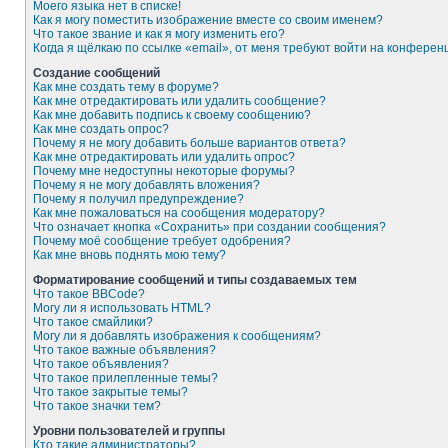
Моего языка нет в списке!
Как я могу поместить изображение вместе со своим именем?
Что такое звание и как я могу изменить его?
Когда я щёлкаю по ссылке «email», от меня требуют войти на конферен
Создание сообщений
Как мне создать тему в форуме?
Как мне отредактировать или удалить сообщение?
Как мне добавить подпись к своему сообщению?
Как мне создать опрос?
Почему я не могу добавить больше вариантов ответа?
Как мне отредактировать или удалить опрос?
Почему мне недоступны некоторые форумы?
Почему я не могу добавлять вложения?
Почему я получил предупреждение?
Как мне пожаловаться на сообщения модератору?
Что означает кнопка «Сохранить» при создании сообщения?
Почему моё сообщение требует одобрения?
Как мне вновь поднять мою тему?
Форматирование сообщений и типы создаваемых тем
Что такое BBCode?
Могу ли я использовать HTML?
Что такое смайлики?
Могу ли я добавлять изображения к сообщениям?
Что такое важные объявления?
Что такое объявления?
Что такое прилепленные темы?
Что такое закрытые темы?
Что такое значки тем?
Уровни пользователей и группы
Кто такие администраторы?