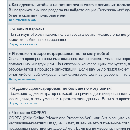
» Как сделать, чтобы я не появлялся в списке активных польз
В настройках личного раздела вы найдёте опцию
Скрывать моё пр
будете скрытым пользователем.
Вернуться к началу
» Я забыл пароль!
Не паникуйте! Хотя пароль нельзя восстановить, можно легко пол
сможете войти на конференцию.
Вернуться к началу
» Я только что зарегистрировался, но не могу войти!
Сначала проверьте свои имя пользователя и пароль. Если они верн
полученным инструкциям. На некоторых конференциях требуется, 
отображается в процессе регистрации. Если вам было прислано em
email либо он заблокирован спам-фильтром. Если вы уверены, что 
Вернуться к началу
» Я давно зарегистрирован, но больше не могу войти!
Возможно, администратор по какой-то причине деактивировал или
сообщения, чтобы уменьшить размер базы данных. Если это произо
Вернуться к началу
» Что такое COPPA?
COPPA (Child Online Privacy and Protection Act), или Акт о защите
несовершеннолетних младше 13 лет, иметь на это письменное согл
несовершеннолетних младше 13 лет. Если вы не уверены, применим