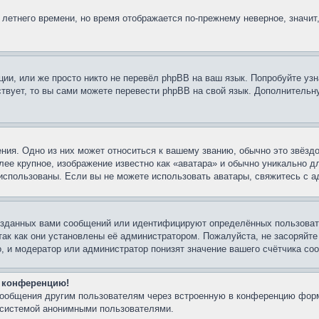
 летнего времени, но время отображается по-прежнему неверное, значит
ии, или же просто никто не перевёл phpBB на ваш язык. Попробуйте узн
ествует, то вы сами можете перевести phpBB на свой язык. Дополнител
ния. Одно из них может относиться к вашему званию, обычно это звёздо
лее крупное, изображение известно как «аватара» и обычно уникально д
ть использованы. Если вы не можете использовать аватары, свяжитесь с
озданных вами сообщений или идентифицируют определённых пользовате
так как они установлены её администратором. Пожалуйста, не засоряйт
, и модератор или администратор понизят значение вашего счётчика со
а конференцию!
-сообщения другим пользователям через встроенную в конференцию форм
й системой анонимными пользователями.