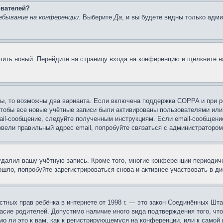
ователей?
ебывание на конференции
. Выберите
Да
, и вы будете видны только адм
учить новый. Перейдите на страницу входа на конференцию и щёлкните 
ы, то возможны два варианта. Если включена поддержка COPPA и при ре
чтобы все новые учётные записи были активированы пользователями или
ail-сообщение, следуйте полученным инструкциям. Если email-сообщение
ввели правильный адрес email, попробуйте связаться с администратором
 удалил вашу учётную запись. Кроме того, многие конференции периоди
шло, попробуйте зарегистрироваться снова и активнее участвовать в ди
 частных прав ребёнка в интернете от 1998 г. — это закон Соединённых 
асие родителей. Допустимо наличие иного вида подтверждения того, чт
о ли это к вам, как к регистрирующемуся на конференции, или к самой