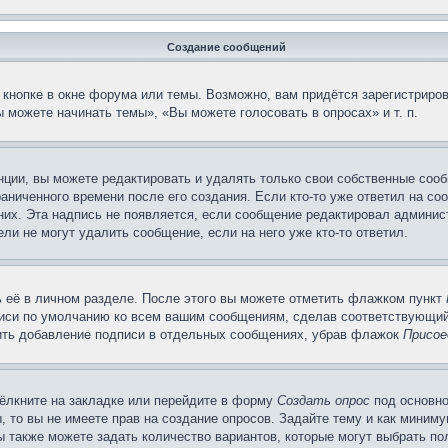
Создание сообщений
кнопке в окне форума или темы. Возможно, вам придётся зарегистриров
 можете начинать темы», «Вы можете голосовать в опросах» и т. п.
ции, вы можете редактировать и удалять только свои собственные сооб
аниченного времени после его создания. Если кто-то уже ответил на со
 них. Эта надпись не появляется, если сообщение редактировал админис
ли не могут удалить сообщение, если на него уже кто-то ответил.
 её в личном разделе. После этого вы можете отметить флажком пункт
писи по умолчанию ко всем вашим сообщениям, сделав соответствующий
нить добавление подписи в отдельных сообщениях, убрав флажок
Присое
ёлкните на закладке или перейдите в форму
Создать опрос
под основно
, то вы не имеете прав на создание опросов. Задайте тему и как миним
ы также можете задать количество вариантов, которые могут выбрать п