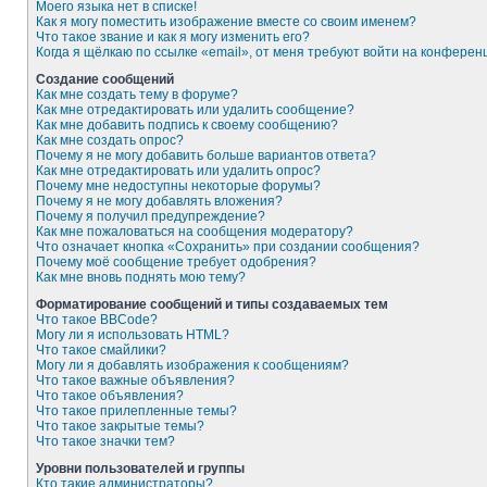
Моего языка нет в списке!
Как я могу поместить изображение вместе со своим именем?
Что такое звание и как я могу изменить его?
Когда я щёлкаю по ссылке «email», от меня требуют войти на конферен
Создание сообщений
Как мне создать тему в форуме?
Как мне отредактировать или удалить сообщение?
Как мне добавить подпись к своему сообщению?
Как мне создать опрос?
Почему я не могу добавить больше вариантов ответа?
Как мне отредактировать или удалить опрос?
Почему мне недоступны некоторые форумы?
Почему я не могу добавлять вложения?
Почему я получил предупреждение?
Как мне пожаловаться на сообщения модератору?
Что означает кнопка «Сохранить» при создании сообщения?
Почему моё сообщение требует одобрения?
Как мне вновь поднять мою тему?
Форматирование сообщений и типы создаваемых тем
Что такое BBCode?
Могу ли я использовать HTML?
Что такое смайлики?
Могу ли я добавлять изображения к сообщениям?
Что такое важные объявления?
Что такое объявления?
Что такое прилепленные темы?
Что такое закрытые темы?
Что такое значки тем?
Уровни пользователей и группы
Кто такие администраторы?