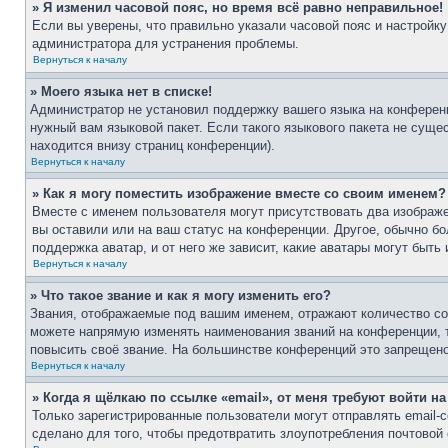
» Я изменил часовой пояс, но время всё равно неправильное!
Если вы уверены, что правильно указали часовой пояс и настройку
администратора для устранения проблемы.
Вернуться к началу
» Моего языка нет в списке!
Администратор не установил поддержку вашего языка на конференц
нужный вам языковой пакет. Если такого языкового пакета не сущ
находится внизу страниц конференции).
Вернуться к началу
» Как я могу поместить изображение вместе со своим именем?
Вместе с именем пользователя могут присутствовать два изображе
вы оставили или на ваш статус на конференции. Другое, обычно бо
поддержка аватар, и от него же зависит, какие аватары могут бы
Вернуться к началу
» Что такое звание и как я могу изменить его?
Звания, отображаемые под вашим именем, отражают количество с
можете напрямую изменять наименования званий на конференции, 
повысить своё звание. На большинстве конференций это запрещено
Вернуться к началу
» Когда я щёлкаю по ссылке «email», от меня требуют войти н
Только зарегистрированные пользователи могут отправлять email
сделано для того, чтобы предотвратить злоупотребления почтово