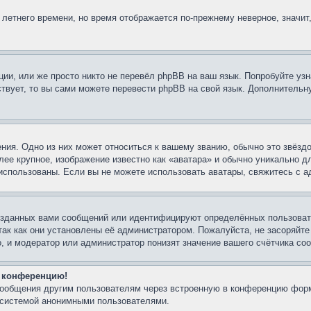
 летнего времени, но время отображается по-прежнему неверное, значит
ии, или же просто никто не перевёл phpBB на ваш язык. Попробуйте узн
ествует, то вы сами можете перевести phpBB на свой язык. Дополнител
ния. Одно из них может относиться к вашему званию, обычно это звёздо
лее крупное, изображение известно как «аватара» и обычно уникально д
ть использованы. Если вы не можете использовать аватары, свяжитесь с
озданных вами сообщений или идентифицируют определённых пользовате
так как они установлены её администратором. Пожалуйста, не засоряйт
, и модератор или администратор понизят значение вашего счётчика со
а конференцию!
-сообщения другим пользователям через встроенную в конференцию форм
й системой анонимными пользователями.