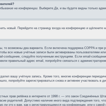
ователей?
ебывание на конференции
. Выберите
Да
, и вы будете видны только адм
учить новый. Перейдите на страницу входа на конференцию и щёлкните 
ы, то возможны два варианта. Если включена поддержка COPPA и при ре
чтобы все новые учётные записи были активированы пользователями или
ail-сообщение, следуйте полученным инструкциям. Если email-сообщение
ввели правильный адрес email, попробуйте связаться с администратором
 удалил вашу учётную запись. Кроме того, многие конференции периоди
шло, попробуйте зарегистрироваться снова и активнее участвовать в ди
 частных прав ребёнка в интернете от 1998 г. — это закон Соединённых 
асие родителей. Допустимо наличие иного вида подтверждения того, чт
о ли это к вам, как к регистрирующемуся на конференции, или к самой