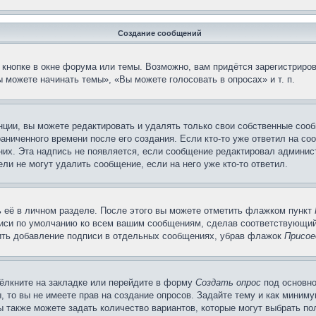
Создание сообщений
кнопке в окне форума или темы. Возможно, вам придётся зарегистриров
 можете начинать темы», «Вы можете голосовать в опросах» и т. п.
ции, вы можете редактировать и удалять только свои собственные сооб
аниченного времени после его создания. Если кто-то уже ответил на со
 них. Эта надпись не появляется, если сообщение редактировал админис
ли не могут удалить сообщение, если на него уже кто-то ответил.
 её в личном разделе. После этого вы можете отметить флажком пункт
писи по умолчанию ко всем вашим сообщениям, сделав соответствующий
нить добавление подписи в отдельных сообщениях, убрав флажок
Присое
ёлкните на закладке или перейдите в форму
Создать опрос
под основно
, то вы не имеете прав на создание опросов. Задайте тему и как миним
ы также можете задать количество вариантов, которые могут выбрать п