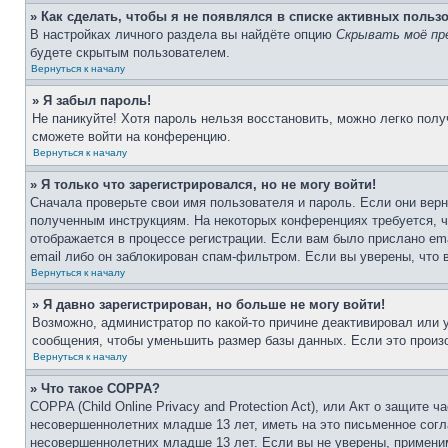
» Как сделать, чтобы я не появлялся в списке активных польз
В настройках личного раздела вы найдёте опцию
Скрывать моё пр
будете скрытым пользователем.
Вернуться к началу
» Я забыл пароль!
Не паникуйте! Хотя пароль нельзя восстановить, можно легко пол
сможете войти на конференцию.
Вернуться к началу
» Я только что зарегистрировался, но не могу войти!
Сначала проверьте свои имя пользователя и пароль. Если они верн
полученным инструкциям. На некоторых конференциях требуется, 
отображается в процессе регистрации. Если вам было прислано em
email либо он заблокирован спам-фильтром. Если вы уверены, что 
Вернуться к началу
» Я давно зарегистрирован, но больше не могу войти!
Возможно, администратор по какой-то причине деактивировал или
сообщения, чтобы уменьшить размер базы данных. Если это произо
Вернуться к началу
» Что такое COPPA?
COPPA (Child Online Privacy and Protection Act), или Акт о защите
несовершеннолетних младше 13 лет, иметь на это письменное согл
несовершеннолетних младше 13 лет. Если вы не уверены, применим