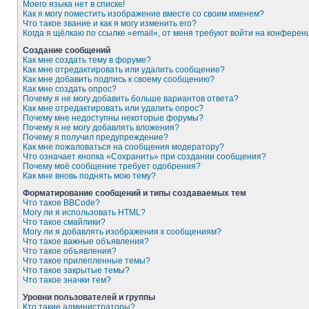
Моего языка нет в списке!
Как я могу поместить изображение вместе со своим именем?
Что такое звание и как я могу изменить его?
Когда я щёлкаю по ссылке «email», от меня требуют войти на конферен
Создание сообщений
Как мне создать тему в форуме?
Как мне отредактировать или удалить сообщение?
Как мне добавить подпись к своему сообщению?
Как мне создать опрос?
Почему я не могу добавить больше вариантов ответа?
Как мне отредактировать или удалить опрос?
Почему мне недоступны некоторые форумы?
Почему я не могу добавлять вложения?
Почему я получил предупреждение?
Как мне пожаловаться на сообщения модератору?
Что означает кнопка «Сохранить» при создании сообщения?
Почему моё сообщение требует одобрения?
Как мне вновь поднять мою тему?
Форматирование сообщений и типы создаваемых тем
Что такое BBCode?
Могу ли я использовать HTML?
Что такое смайлики?
Могу ли я добавлять изображения к сообщениям?
Что такое важные объявления?
Что такое объявления?
Что такое прилепленные темы?
Что такое закрытые темы?
Что такое значки тем?
Уровни пользователей и группы
Кто такие администраторы?