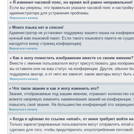
» Я изменил часовой пояс, но время всё равно неправильное!
Если вы уверены, что правильно указали часовой пояс и настройку
администратора для устранения проблемы.
Вернуться к началу
» Моего языка нет в списке!
Администратор не установил поддержку вашего языка на конференц
нужный вам языковой пакет. Если такого языкового пакета не сущ
находится внизу страниц конференции).
Вернуться к началу
» Как я могу поместить изображение вместе со своим именем?
Вместе с именем пользователя могут присутствовать два изображе
вы оставили или на ваш статус на конференции. Другое, обычно бо
поддержка аватар, и от него же зависит, какие аватары могут бы
Вернуться к началу
» Что такое звание и как я могу изменить его?
Звания, отображаемые под вашим именем, отражают количество с
можете напрямую изменять наименования званий на конференции, 
повысить своё звание. На большинстве конференций это запрещено
Вернуться к началу
» Когда я щёлкаю по ссылке «email», от меня требуют войти н
Только зарегистрированные пользователи могут отправлять email
сделано для того, чтобы предотвратить злоупотребления почтово