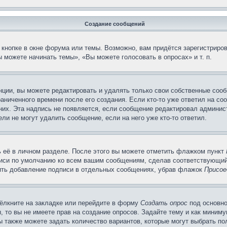
Создание сообщений
кнопке в окне форума или темы. Возможно, вам придётся зарегистриров
 можете начинать темы», «Вы можете голосовать в опросах» и т. п.
ции, вы можете редактировать и удалять только свои собственные сооб
аниченного времени после его создания. Если кто-то уже ответил на со
 них. Эта надпись не появляется, если сообщение редактировал админис
ли не могут удалить сообщение, если на него уже кто-то ответил.
 её в личном разделе. После этого вы можете отметить флажком пункт
писи по умолчанию ко всем вашим сообщениям, сделав соответствующий
нить добавление подписи в отдельных сообщениях, убрав флажок
Присое
ёлкните на закладке или перейдите в форму
Создать опрос
под основно
, то вы не имеете прав на создание опросов. Задайте тему и как миним
ы также можете задать количество вариантов, которые могут выбрать п