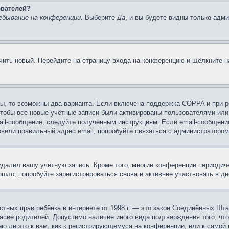
ователей?
ебывание на конференции
. Выберите
Да
, и вы будете видны только адм
учить новый. Перейдите на страницу входа на конференцию и щёлкните 
ы, то возможны два варианта. Если включена поддержка COPPA и при ре
чтобы все новые учётные записи были активированы пользователями или
ail-сообщение, следуйте полученным инструкциям. Если email-сообщение
ввели правильный адрес email, попробуйте связаться с администратором
 удалил вашу учётную запись. Кроме того, многие конференции периоди
шло, попробуйте зарегистрироваться снова и активнее участвовать в ди
 частных прав ребёнка в интернете от 1998 г. — это закон Соединённых 
асие родителей. Допустимо наличие иного вида подтверждения того, чт
о ли это к вам, как к регистрирующемуся на конференции, или к самой