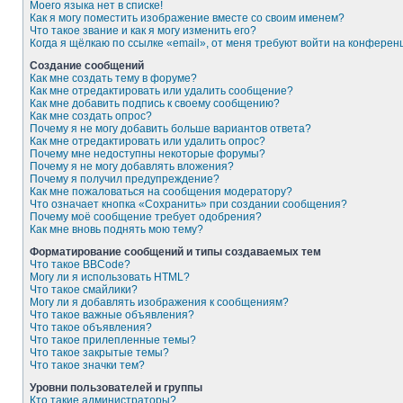
Моего языка нет в списке!
Как я могу поместить изображение вместе со своим именем?
Что такое звание и как я могу изменить его?
Когда я щёлкаю по ссылке «email», от меня требуют войти на конферен
Создание сообщений
Как мне создать тему в форуме?
Как мне отредактировать или удалить сообщение?
Как мне добавить подпись к своему сообщению?
Как мне создать опрос?
Почему я не могу добавить больше вариантов ответа?
Как мне отредактировать или удалить опрос?
Почему мне недоступны некоторые форумы?
Почему я не могу добавлять вложения?
Почему я получил предупреждение?
Как мне пожаловаться на сообщения модератору?
Что означает кнопка «Сохранить» при создании сообщения?
Почему моё сообщение требует одобрения?
Как мне вновь поднять мою тему?
Форматирование сообщений и типы создаваемых тем
Что такое BBCode?
Могу ли я использовать HTML?
Что такое смайлики?
Могу ли я добавлять изображения к сообщениям?
Что такое важные объявления?
Что такое объявления?
Что такое прилепленные темы?
Что такое закрытые темы?
Что такое значки тем?
Уровни пользователей и группы
Кто такие администраторы?