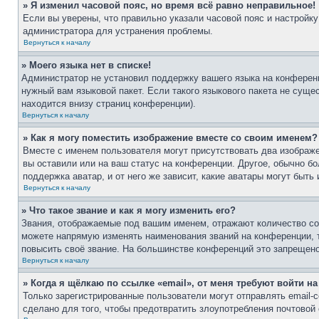
» Я изменил часовой пояс, но время всё равно неправильное!
Если вы уверены, что правильно указали часовой пояс и настройку
администратора для устранения проблемы.
Вернуться к началу
» Моего языка нет в списке!
Администратор не установил поддержку вашего языка на конференц
нужный вам языковой пакет. Если такого языкового пакета не сущ
находится внизу страниц конференции).
Вернуться к началу
» Как я могу поместить изображение вместе со своим именем?
Вместе с именем пользователя могут присутствовать два изображе
вы оставили или на ваш статус на конференции. Другое, обычно бо
поддержка аватар, и от него же зависит, какие аватары могут бы
Вернуться к началу
» Что такое звание и как я могу изменить его?
Звания, отображаемые под вашим именем, отражают количество с
можете напрямую изменять наименования званий на конференции, 
повысить своё звание. На большинстве конференций это запрещено
Вернуться к началу
» Когда я щёлкаю по ссылке «email», от меня требуют войти н
Только зарегистрированные пользователи могут отправлять email
сделано для того, чтобы предотвратить злоупотребления почтово