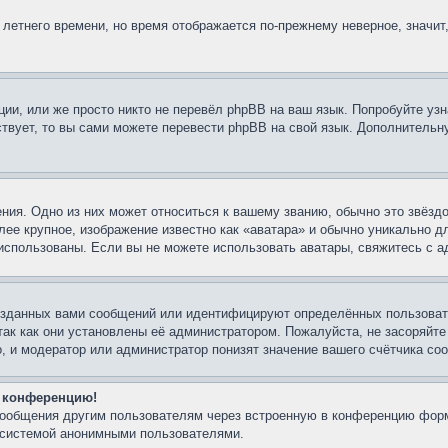
 летнего времени, но время отображается по-прежнему неверное, значит
ии, или же просто никто не перевёл phpBB на ваш язык. Попробуйте узн
ествует, то вы сами можете перевести phpBB на свой язык. Дополнител
ния. Одно из них может относиться к вашему званию, обычно это звёздо
лее крупное, изображение известно как «аватара» и обычно уникально д
ть использованы. Если вы не можете использовать аватары, свяжитесь с
озданных вами сообщений или идентифицируют определённых пользовате
так как они установлены её администратором. Пожалуйста, не засоряйт
, и модератор или администратор понизят значение вашего счётчика со
а конференцию!
-сообщения другим пользователям через встроенную в конференцию форм
й системой анонимными пользователями.