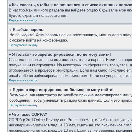
» Как сделать, чтобы я не появлялся в списке активных польз
В настройках личного раздела вы найдёте опцию
Скрывать моё пр
будете скрытым пользователем.
Вернуться к началу
» Я забыл пароль!
Не паникуйте! Хотя пароль нельзя восстановить, можно легко пол
сможете войти на конференцию.
Вернуться к началу
» Я только что зарегистрировался, но не могу войти!
Сначала проверьте свои имя пользователя и пароль. Если они верн
полученным инструкциям. На некоторых конференциях требуется, 
отображается в процессе регистрации. Если вам было прислано em
email либо он заблокирован спам-фильтром. Если вы уверены, что 
Вернуться к началу
» Я давно зарегистрирован, но больше не могу войти!
Возможно, администратор по какой-то причине деактивировал или
сообщения, чтобы уменьшить размер базы данных. Если это произо
Вернуться к началу
» Что такое COPPA?
COPPA (Child Online Privacy and Protection Act), или Акт о защите
несовершеннолетних младше 13 лет, иметь на это письменное согл
несовершеннолетних младше 13 лет. Если вы не уверены, применим