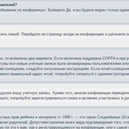
ователей?
ебывание на конференции
. Выберите
Да
, и вы будете видны только адм
учить новый. Перейдите на страницу входа на конференцию и щёлкните 
ы, то возможны два варианта. Если включена поддержка COPPA и при ре
чтобы все новые учётные записи были активированы пользователями или
ail-сообщение, следуйте полученным инструкциям. Если email-сообщение
ввели правильный адрес email, попробуйте связаться с администратором
 удалил вашу учётную запись. Кроме того, многие конференции периоди
шло, попробуйте зарегистрироваться снова и активнее участвовать в ди
 частных прав ребёнка в интернете от 1998 г. — это закон Соединённых 
асие родителей. Допустимо наличие иного вида подтверждения того, чт
о ли это к вам, как к регистрирующемуся на конференции, или к самой