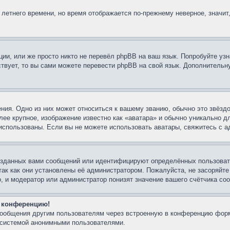
 летнего времени, но время отображается по-прежнему неверное, значит
ии, или же просто никто не перевёл phpBB на ваш язык. Попробуйте узн
ествует, то вы сами можете перевести phpBB на свой язык. Дополнител
ния. Одно из них может относиться к вашему званию, обычно это звёздо
лее крупное, изображение известно как «аватара» и обычно уникально д
ть использованы. Если вы не можете использовать аватары, свяжитесь с
озданных вами сообщений или идентифицируют определённых пользовате
так как они установлены её администратором. Пожалуйста, не засоряйт
, и модератор или администратор понизят значение вашего счётчика со
а конференцию!
-сообщения другим пользователям через встроенную в конференцию форм
й системой анонимными пользователями.