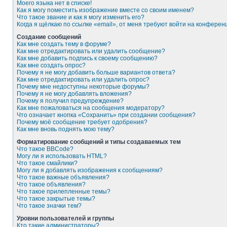
Моего языка нет в списке!
Как я могу поместить изображение вместе со своим именем?
Что такое звание и как я могу изменить его?
Когда я щёлкаю по ссылке «email», от меня требуют войти на конферен
Создание сообщений
Как мне создать тему в форуме?
Как мне отредактировать или удалить сообщение?
Как мне добавить подпись к своему сообщению?
Как мне создать опрос?
Почему я не могу добавить больше вариантов ответа?
Как мне отредактировать или удалить опрос?
Почему мне недоступны некоторые форумы?
Почему я не могу добавлять вложения?
Почему я получил предупреждение?
Как мне пожаловаться на сообщения модератору?
Что означает кнопка «Сохранить» при создании сообщения?
Почему моё сообщение требует одобрения?
Как мне вновь поднять мою тему?
Форматирование сообщений и типы создаваемых тем
Что такое BBCode?
Могу ли я использовать HTML?
Что такое смайлики?
Могу ли я добавлять изображения к сообщениям?
Что такое важные объявления?
Что такое объявления?
Что такое прилепленные темы?
Что такое закрытые темы?
Что такое значки тем?
Уровни пользователей и группы
Кто такие администраторы?