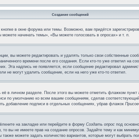
Создание сообщений
кнопке в окне форума или темы. Возможно, вам придётся зарегистриров
 можете начинать темы», «Вы можете голосовать в опросах» и т. п.
ции, вы можете редактировать и удалять только свои собственные сооб
аниченного времени после его создания. Если кто-то уже ответил на со
 них. Эта надпись не появляется, если сообщение редактировал админис
ли не могут удалить сообщение, если на него уже кто-то ответил.
 её в личном разделе. После этого вы можете отметить флажком пункт
писи по умолчанию ко всем вашим сообщениям, сделав соответствующий
нить добавление подписи в отдельных сообщениях, убрав флажок
Присое
ёлкните на закладке или перейдите в форму
Создать опрос
под основно
, то вы не имеете прав на создание опросов. Задайте тему и как миним
ы также можете задать количество вариантов, которые могут выбрать п