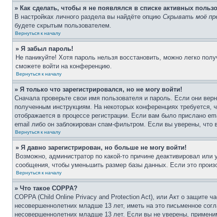
» Как сделать, чтобы я не появлялся в списке активных польз
В настройках личного раздела вы найдёте опцию
Скрывать моё пр
будете скрытым пользователем.
Вернуться к началу
» Я забыл пароль!
Не паникуйте! Хотя пароль нельзя восстановить, можно легко пол
сможете войти на конференцию.
Вернуться к началу
» Я только что зарегистрировался, но не могу войти!
Сначала проверьте свои имя пользователя и пароль. Если они верн
полученным инструкциям. На некоторых конференциях требуется, 
отображается в процессе регистрации. Если вам было прислано em
email либо он заблокирован спам-фильтром. Если вы уверены, что 
Вернуться к началу
» Я давно зарегистрирован, но больше не могу войти!
Возможно, администратор по какой-то причине деактивировал или
сообщения, чтобы уменьшить размер базы данных. Если это произо
Вернуться к началу
» Что такое COPPA?
COPPA (Child Online Privacy and Protection Act), или Акт о защите
несовершеннолетних младше 13 лет, иметь на это письменное согл
несовершеннолетних младше 13 лет. Если вы не уверены, применим