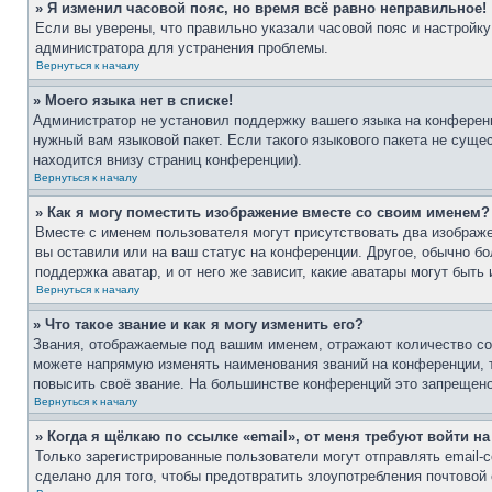
» Я изменил часовой пояс, но время всё равно неправильное!
Если вы уверены, что правильно указали часовой пояс и настройку
администратора для устранения проблемы.
Вернуться к началу
» Моего языка нет в списке!
Администратор не установил поддержку вашего языка на конференц
нужный вам языковой пакет. Если такого языкового пакета не сущ
находится внизу страниц конференции).
Вернуться к началу
» Как я могу поместить изображение вместе со своим именем?
Вместе с именем пользователя могут присутствовать два изображе
вы оставили или на ваш статус на конференции. Другое, обычно бо
поддержка аватар, и от него же зависит, какие аватары могут бы
Вернуться к началу
» Что такое звание и как я могу изменить его?
Звания, отображаемые под вашим именем, отражают количество с
можете напрямую изменять наименования званий на конференции, 
повысить своё звание. На большинстве конференций это запрещено
Вернуться к началу
» Когда я щёлкаю по ссылке «email», от меня требуют войти н
Только зарегистрированные пользователи могут отправлять email
сделано для того, чтобы предотвратить злоупотребления почтово