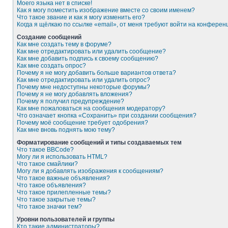
Моего языка нет в списке!
Как я могу поместить изображение вместе со своим именем?
Что такое звание и как я могу изменить его?
Когда я щёлкаю по ссылке «email», от меня требуют войти на конферен
Создание сообщений
Как мне создать тему в форуме?
Как мне отредактировать или удалить сообщение?
Как мне добавить подпись к своему сообщению?
Как мне создать опрос?
Почему я не могу добавить больше вариантов ответа?
Как мне отредактировать или удалить опрос?
Почему мне недоступны некоторые форумы?
Почему я не могу добавлять вложения?
Почему я получил предупреждение?
Как мне пожаловаться на сообщения модератору?
Что означает кнопка «Сохранить» при создании сообщения?
Почему моё сообщение требует одобрения?
Как мне вновь поднять мою тему?
Форматирование сообщений и типы создаваемых тем
Что такое BBCode?
Могу ли я использовать HTML?
Что такое смайлики?
Могу ли я добавлять изображения к сообщениям?
Что такое важные объявления?
Что такое объявления?
Что такое прилепленные темы?
Что такое закрытые темы?
Что такое значки тем?
Уровни пользователей и группы
Кто такие администраторы?