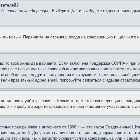
ователей?
ебывание на конференции
. Выберите
Да
, и вы будете видны только адм
учить новый. Перейдите на страницу входа на конференцию и щёлкните 
ы, то возможны два варианта. Если включена поддержка COPPA и при ре
чтобы все новые учётные записи были активированы пользователями или
ail-сообщение, следуйте полученным инструкциям. Если email-сообщение
ввели правильный адрес email, попробуйте связаться с администратором
 удалил вашу учётную запись. Кроме того, многие конференции периоди
шло, попробуйте зарегистрироваться снова и активнее участвовать в ди
 частных прав ребёнка в интернете от 1998 г. — это закон Соединённых 
асие родителей. Допустимо наличие иного вида подтверждения того, чт
о ли это к вам, как к регистрирующемуся на конференции, или к самой