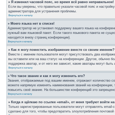
» Я изменил часовой пояс, но время всё равно неправильное!
Если вы уверены, что правильно указали часовой пояс и настройку
администратора для устранения проблемы.
Вернуться к началу
» Моего языка нет в списке!
Администратор не установил поддержку вашего языка на конференц
нужный вам языковой пакет. Если такого языкового пакета не сущ
находится внизу страниц конференции).
Вернуться к началу
» Как я могу поместить изображение вместе со своим именем?
Вместе с именем пользователя могут присутствовать два изображе
вы оставили или на ваш статус на конференции. Другое, обычно бо
поддержка аватар, и от него же зависит, какие аватары могут бы
Вернуться к началу
» Что такое звание и как я могу изменить его?
Звания, отображаемые под вашим именем, отражают количество с
можете напрямую изменять наименования званий на конференции, 
повысить своё звание. На большинстве конференций это запрещено
Вернуться к началу
» Когда я щёлкаю по ссылке «email», от меня требуют войти н
Только зарегистрированные пользователи могут отправлять email
сделано для того, чтобы предотвратить злоупотребления почтово