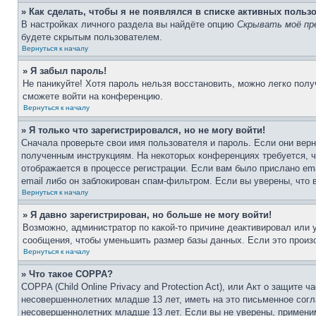
» Как сделать, чтобы я не появлялся в списке активных польз
В настройках личного раздела вы найдёте опцию
Скрывать моё пр
будете скрытым пользователем.
Вернуться к началу
» Я забыл пароль!
Не паникуйте! Хотя пароль нельзя восстановить, можно легко пол
сможете войти на конференцию.
Вернуться к началу
» Я только что зарегистрировался, но не могу войти!
Сначала проверьте свои имя пользователя и пароль. Если они верн
полученным инструкциям. На некоторых конференциях требуется, 
отображается в процессе регистрации. Если вам было прислано em
email либо он заблокирован спам-фильтром. Если вы уверены, что 
Вернуться к началу
» Я давно зарегистрирован, но больше не могу войти!
Возможно, администратор по какой-то причине деактивировал или
сообщения, чтобы уменьшить размер базы данных. Если это произо
Вернуться к началу
» Что такое COPPA?
COPPA (Child Online Privacy and Protection Act), или Акт о защите
несовершеннолетних младше 13 лет, иметь на это письменное согл
несовершеннолетних младше 13 лет. Если вы не уверены, применим