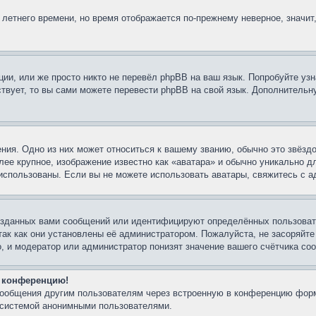
 летнего времени, но время отображается по-прежнему неверное, значит
ии, или же просто никто не перевёл phpBB на ваш язык. Попробуйте узн
ествует, то вы сами можете перевести phpBB на свой язык. Дополнител
ния. Одно из них может относиться к вашему званию, обычно это звёздо
лее крупное, изображение известно как «аватара» и обычно уникально д
ть использованы. Если вы не можете использовать аватары, свяжитесь с
озданных вами сообщений или идентифицируют определённых пользовате
так как они установлены её администратором. Пожалуйста, не засоряйт
, и модератор или администратор понизят значение вашего счётчика со
а конференцию!
-сообщения другим пользователям через встроенную в конференцию форм
й системой анонимными пользователями.