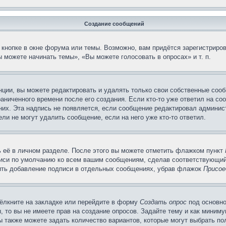
Создание сообщений
кнопке в окне форума или темы. Возможно, вам придётся зарегистриров
 можете начинать темы», «Вы можете голосовать в опросах» и т. п.
ции, вы можете редактировать и удалять только свои собственные сооб
аниченного времени после его создания. Если кто-то уже ответил на со
 них. Эта надпись не появляется, если сообщение редактировал админис
ли не могут удалить сообщение, если на него уже кто-то ответил.
 её в личном разделе. После этого вы можете отметить флажком пункт
писи по умолчанию ко всем вашим сообщениям, сделав соответствующий
нить добавление подписи в отдельных сообщениях, убрав флажок
Присое
ёлкните на закладке или перейдите в форму
Создать опрос
под основно
, то вы не имеете прав на создание опросов. Задайте тему и как миним
ы также можете задать количество вариантов, которые могут выбрать п