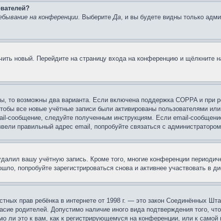
ователей?
ебывание на конференции
. Выберите
Да
, и вы будете видны только адм
учить новый. Перейдите на страницу входа на конференцию и щёлкните 
ы, то возможны два варианта. Если включена поддержка COPPA и при ре
чтобы все новые учётные записи были активированы пользователями или
ail-сообщение, следуйте полученным инструкциям. Если email-сообщение
ввели правильный адрес email, попробуйте связаться с администратором
 удалил вашу учётную запись. Кроме того, многие конференции периоди
шло, попробуйте зарегистрироваться снова и активнее участвовать в ди
 частных прав ребёнка в интернете от 1998 г. — это закон Соединённых 
асие родителей. Допустимо наличие иного вида подтверждения того, чт
о ли это к вам, как к регистрирующемуся на конференции, или к самой