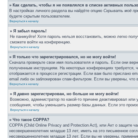
» Как сделать, чтобы я не появлялся в списке активных польз
В настройках личного раздела вы найдёте опцию
Скрывать моё пр
будете скрытым пользователем.
Вернуться к началу
» Я забыл пароль!
Не паникуйте! Хотя пароль нельзя восстановить, можно легко пол
сможете войти на конференцию.
Вернуться к началу
» Я только что зарегистрировался, но не могу войти!
Сначала проверьте свои имя пользователя и пароль. Если они верн
полученным инструкциям. На некоторых конференциях требуется, 
отображается в процессе регистрации. Если вам было прислано em
email либо он заблокирован спам-фильтром. Если вы уверены, что 
Вернуться к началу
» Я давно зарегистрирован, но больше не могу войти!
Возможно, администратор по какой-то причине деактивировал или
сообщения, чтобы уменьшить размер базы данных. Если это произо
Вернуться к началу
» Что такое COPPA?
COPPA (Child Online Privacy and Protection Act), или Акт о защите
несовершеннолетних младше 13 лет, иметь на это письменное согл
несовершеннолетних младше 13 лет. Если вы не уверены, применим