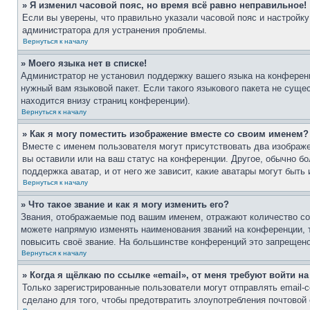
» Я изменил часовой пояс, но время всё равно неправильное!
Если вы уверены, что правильно указали часовой пояс и настройку
администратора для устранения проблемы.
Вернуться к началу
» Моего языка нет в списке!
Администратор не установил поддержку вашего языка на конференц
нужный вам языковой пакет. Если такого языкового пакета не сущ
находится внизу страниц конференции).
Вернуться к началу
» Как я могу поместить изображение вместе со своим именем?
Вместе с именем пользователя могут присутствовать два изображе
вы оставили или на ваш статус на конференции. Другое, обычно бо
поддержка аватар, и от него же зависит, какие аватары могут бы
Вернуться к началу
» Что такое звание и как я могу изменить его?
Звания, отображаемые под вашим именем, отражают количество с
можете напрямую изменять наименования званий на конференции, 
повысить своё звание. На большинстве конференций это запрещено
Вернуться к началу
» Когда я щёлкаю по ссылке «email», от меня требуют войти н
Только зарегистрированные пользователи могут отправлять email
сделано для того, чтобы предотвратить злоупотребления почтово