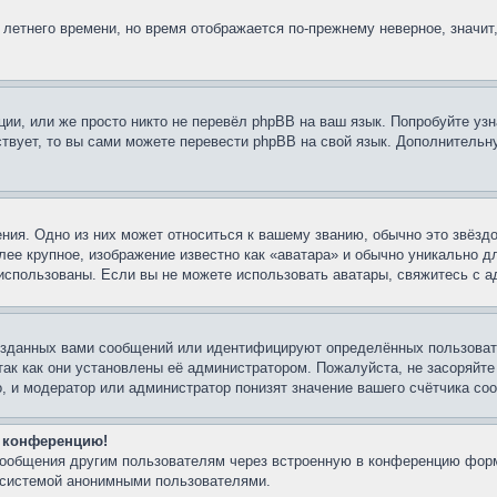
 летнего времени, но время отображается по-прежнему неверное, значит
ии, или же просто никто не перевёл phpBB на ваш язык. Попробуйте узн
ествует, то вы сами можете перевести phpBB на свой язык. Дополнител
ния. Одно из них может относиться к вашему званию, обычно это звёздо
лее крупное, изображение известно как «аватара» и обычно уникально д
ть использованы. Если вы не можете использовать аватары, свяжитесь с
озданных вами сообщений или идентифицируют определённых пользовате
так как они установлены её администратором. Пожалуйста, не засоряйт
, и модератор или администратор понизят значение вашего счётчика со
а конференцию!
-сообщения другим пользователям через встроенную в конференцию форм
й системой анонимными пользователями.