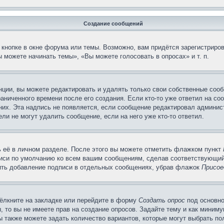
Создание сообщений
кнопке в окне форума или темы. Возможно, вам придётся зарегистриров
 можете начинать темы», «Вы можете голосовать в опросах» и т. п.
ции, вы можете редактировать и удалять только свои собственные сооб
аниченного времени после его создания. Если кто-то уже ответил на со
 них. Эта надпись не появляется, если сообщение редактировал админис
ли не могут удалить сообщение, если на него уже кто-то ответил.
 её в личном разделе. После этого вы можете отметить флажком пункт
писи по умолчанию ко всем вашим сообщениям, сделав соответствующий
нить добавление подписи в отдельных сообщениях, убрав флажок
Присое
ёлкните на закладке или перейдите в форму
Создать опрос
под основно
, то вы не имеете прав на создание опросов. Задайте тему и как миним
ы также можете задать количество вариантов, которые могут выбрать п