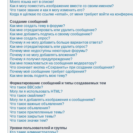
Моего языка нет в списке!
Как я могу поместить изображение вместе со своим именем?
Что такое звание и как я могу изменить его?
Когда я щёлкаю по ссылке «email», от меня требуют войти на конферен
Создание сообщений
Как мне создать тему в форуме?
Как мне отредактировать или удалить сообщение?
Как мне добавить подпись к своему сообщению?
Как мне создать опрос?
Почему я не могу добавить больше вариантов ответа?
Как мне отредактировать или удалить опрос?
Почему мне недоступны некоторые форумы?
Почему я не могу добавлять вложения?
Почему я получил предупреждение?
Как мне пожаловаться на сообщения модератору?
Что означает кнопка «Сохранить» при создании сообщения?
Почему моё сообщение требует одобрения?
Как мне вновь поднять мою тему?
Форматирование сообщений и типы создаваемых тем
Что такое BBCode?
Могу ли я использовать HTML?
Что такое смайлики?
Могу ли я добавлять изображения к сообщениям?
Что такое важные объявления?
Что такое объявления?
Что такое прилепленные темы?
Что такое закрытые темы?
Что такое значки тем?
Уровни пользователей и группы
Кто такие администраторы?