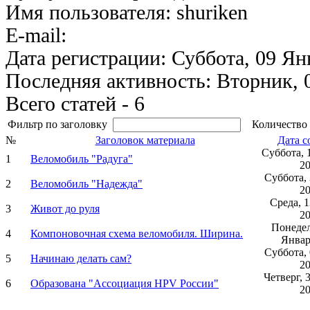
Имя пользователя: shuriken
E-mail:
Дата регистрации: Суббота, 09 Ян
Последняя активность: Вторник, 
Всего статей - 6
Фильтр по заголовку
Количество 
№
Заголовок материала
Дата с
Суббота, 
1
Веломобиль "Радуга"
2
Суббота,
2
Веломобиль "Надежда"
2
Среда, 
3
Живот до руля
2
Понедел
4
Компоновочная схема веломобиля. Ширина.
Январ
Суббота,
5
Начинаю делать сам?
2
Четверг, 
6
Образована "Ассоциация HPV России"
2